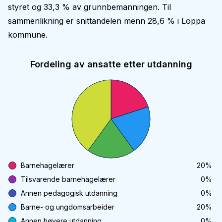
styret og 33,3 % av grunnbemanningen. Til
sammenlikning er snittandelen menn 28,6 % i Loppa
kommune.
Fordeling av ansatte etter utdanning
Barnehagelærer
20
%
Tilsvarende barnehagelærer
0
%
Annen pedagogisk utdanning
0
%
Barne- og ungdomsarbeider
20
%
Annen høyere utdanning
0
%