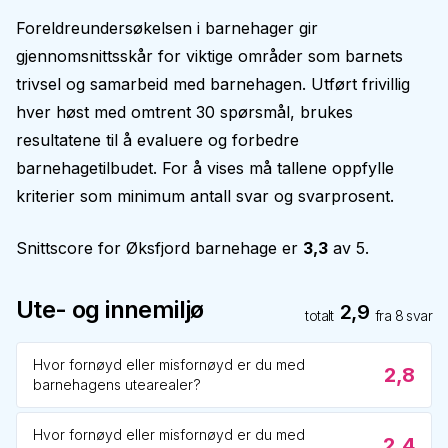
Foreldreundersøkelsen i barnehager gir
gjennomsnittsskår for viktige områder som barnets
trivsel og samarbeid med barnehagen. Utført frivillig
hver høst med omtrent 30 spørsmål, brukes
resultatene til å evaluere og forbedre
barnehagetilbudet. For å vises må tallene oppfylle
kriterier som minimum antall svar og svarprosent.
Snittscore for
Øksfjord barnehage
er
3,3
av 5.
Ute- og innemiljø
2,9
totalt
fra
8
svar
Hvor fornøyd eller misfornøyd er du med
2,8
barnehagens utearealer?
Hvor fornøyd eller misfornøyd er du med
2,4