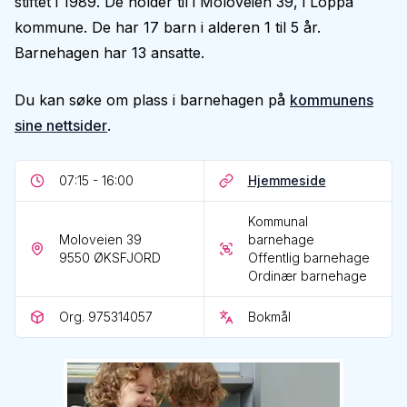
stiftet i 1989. De holder til i Moloveien 39, i Loppa
kommune. De har 17 barn i alderen 1 til 5 år.
Barnehagen har 13 ansatte.
Du kan søke om plass i barnehagen på
kommunens
sine nettsider
.
07:15 - 16:00
Hjemmeside
Kommunal
Moloveien 39
barnehage
9550
ØKSFJORD
Offentlig barnehage
Ordinær barnehage
Org. 975314057
Bokmål