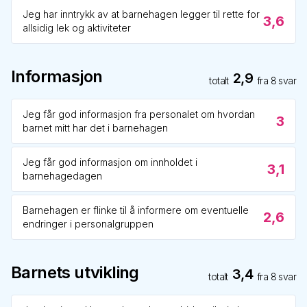
Jeg har inntrykk av at barnehagen legger til rette for
3,6
allsidig lek og aktiviteter
Informasjon
2,9
totalt
fra
8
svar
Jeg får god informasjon fra personalet om hvordan
3
barnet mitt har det i barnehagen
Jeg får god informasjon om innholdet i
3,1
barnehagedagen
Barnehagen er flinke til å informere om eventuelle
2,6
endringer i personalgruppen
Barnets utvikling
3,4
totalt
fra
8
svar