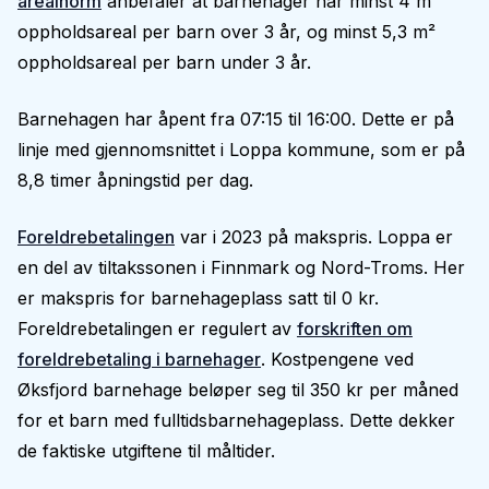
arealnorm
anbefaler at barnehager har minst 4 m²
oppholdsareal per barn over 3 år, og minst 5,3 m²
oppholdsareal per barn under 3 år.
Barnehagen har åpent fra 07:15 til 16:00. Dette er på
linje med gjennomsnittet i Loppa kommune, som er på
8,8 timer åpningstid per dag.
Foreldrebetalingen
var i 2023 på makspris. Loppa er
en del av tiltakssonen i Finnmark og Nord-Troms. Her
er makspris for barnehageplass satt til 0 kr.
Foreldrebetalingen er regulert av
forskriften om
foreldrebetaling i barnehager
. Kostpengene ved
Øksfjord barnehage beløper seg til 350 kr per måned
for et barn med fulltidsbarnehageplass. Dette dekker
de faktiske utgiftene til måltider.