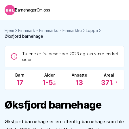
Barnehager
Om oss
Hjem
Finnmark - Finnmárku - Finmarkku
Loppa
Øksfjord barnehage
Tallene er fra desember 2023 og kan være endret
siden.
Barn
Alder
Ansatte
Areal
17
1-5
13
371
år
m²
Øksfjord barnehage
Øksfjord barnehage er en offentlig barnehage som ble