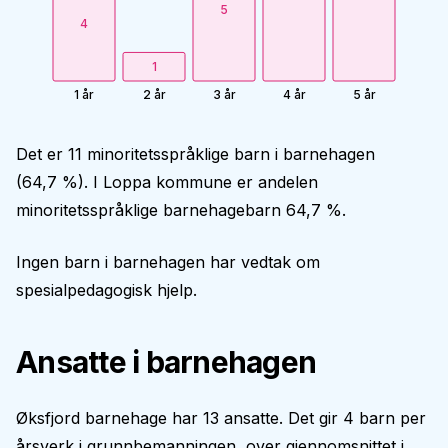
5
4
1
1 år
2 år
3 år
4 år
5 år
Det er 11 minoritetsspråklige barn i barnehagen
(64,7 %). I Loppa kommune er andelen
minoritetsspråklige barnehagebarn 64,7 %.
Ingen barn i barnehagen har vedtak om
spesialpedagogisk hjelp.
Ansatte i barnehagen
Øksfjord barnehage har 13 ansatte. Det gir 4 barn per
årsverk i grunnbemanningen, over gjennomsnittet i