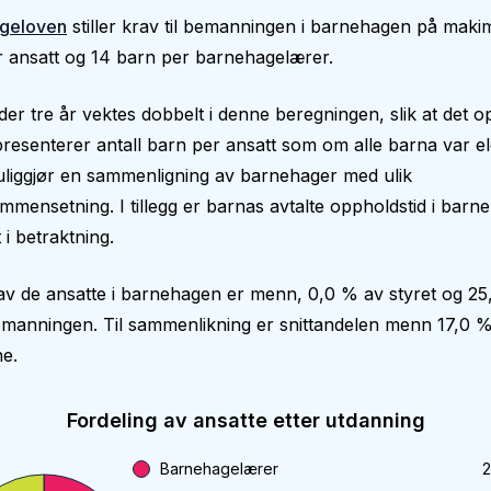
geloven
stiller krav til bemanningen i barnehagen på makim
 ansatt og 14 barn per barnehagelærer.
er tre år vektes dobbelt i denne beregningen, slik at det op
epresenterer antall barn per ansatt som om alle barna var el
liggjør en sammenligning av barnehager med ulik
mmensetning. I tillegg er barnas avtalte oppholdstid i bar
 i betraktning.
v de ansatte i barnehagen er menn, 0,0 % av styret og 25
manningen. Til sammenlikning er snittandelen menn 17,0 %
e.
Fordeling av ansatte etter utdanning
Barnehagelærer
2