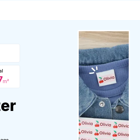
al
7
m²
er