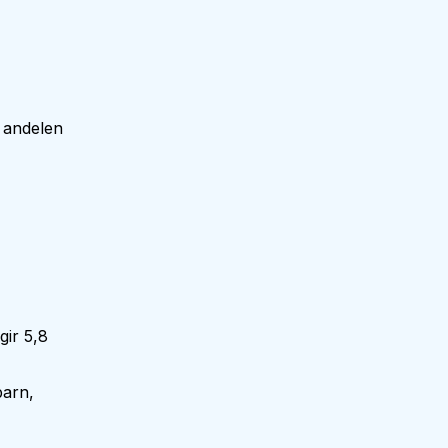
 andelen
gir 5,8
barn,