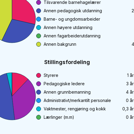
Tilsvarende barnehagelærer
Annen pedagogisk utdanning
2
Barne- og ungdomsarbeider
Annen høyere utdanning
Annen fagarbeiderutdanning
Annen bakgrunn
4
Stillingsfordeling
Styrere
1
år
Pedagogiske ledere
3
år
Annen grunnbemanning
4
år
Administrativt/merkantilt personale
0
år
Vaktmester, rengjøring og kokk
0,3
år
Lærlinger (m.m)
0
år