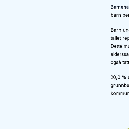
Barneha
barn per
Barn und
tallet r
Dette mu
alderssa
også tatt
20,0 % a
grunnbe
kommun