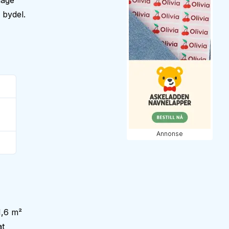
hage
 bydel.
Annonse
1,6 m²
at