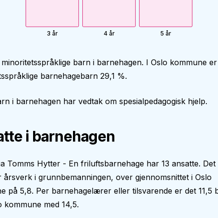
3 år
4 år
5 år
 minoritetsspråklige barn i barnehagen. I Oslo kommune er
tsspråklige barnehagebarn 29,1 %.
rn i barnehagen har vedtak om spesialpedagogisk hjelp.
tte i barnehagen
a Tomms Hytter - En friluftsbarnehage har 13 ansatte. Det 
 årsverk i grunnbemanningen, over gjennomsnittet i Oslo
på 5,8. Per barnehagelærer eller tilsvarende er det 11,5 
o kommune med 14,5.