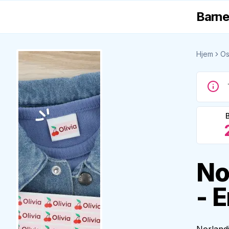
Barne
Hjem
Os
No
- 