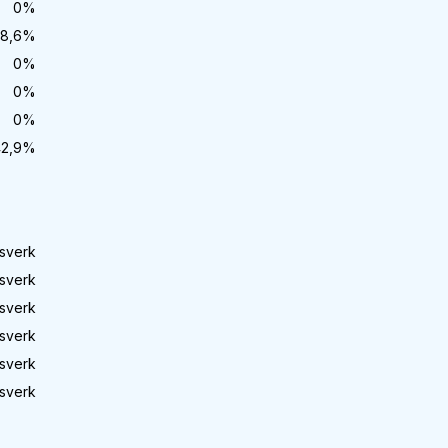
0
%
8,6
%
0
%
0
%
0
%
2,9
%
sverk
sverk
sverk
sverk
sverk
sverk