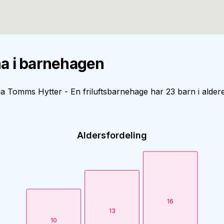
a i barnehagen
a Tomms Hytter - En friluftsbarnehage har 23 barn i alderen
Aldersfordeling
16
13
10