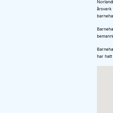
Norlandi
årsverk 
barnehag
Barneha
bemann
Barneha
har hatt