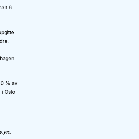
alt 6
pgitte
dre.
nehagen
,0 % av
 i Oslo
8,6
%