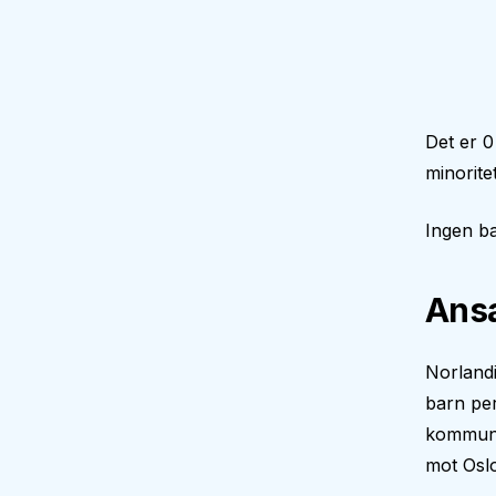
Det er 0
minorite
Ingen ba
Ansa
Norlandi
barn per
kommune 
mot Osl