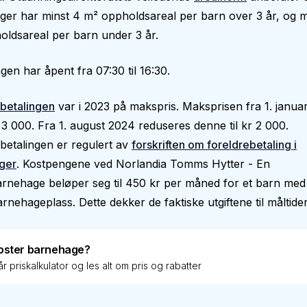
er har minst 4 m² oppholdsareal per barn over 3 år, og m
ldsareal per barn under 3 år.
en har åpent fra 07:30 til 16:30.
betalingen
var i 2023 på makspris. Maksprisen fra 1. janua
 3 000. Fra 1. august 2024 reduseres denne til kr 2 000.
betalingen er regulert av
forskriften om foreldrebetaling i
ger
. Kostpengene ved Norlandia Tomms Hytter - En
barnehage beløper seg til 450 kr per måned for et barn med
barnehageplass. Dette dekker de faktiske utgiftene til måltider
oster barnehage?
r priskalkulator og les alt om pris og rabatter