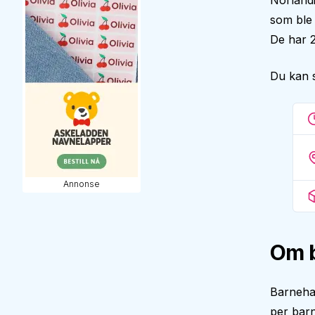
Norlandi
som ble 
De har 2
Du kan 
Annonse
Om 
Barneha
per barn