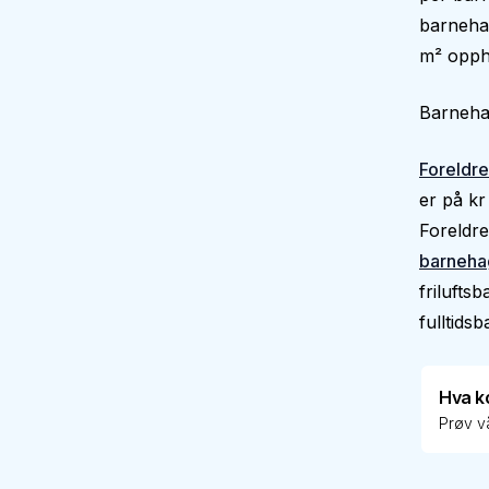
barnehag
m² oppho
Barnehag
Foreldre
er på kr
Foreldre
barneha
frilufts
fulltids
Hva k
Prøv vå