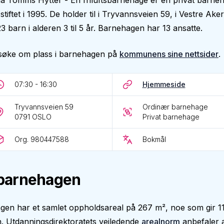
a Tomms Hytter - En friluftsbarnehage er en privat barne
stiftet i 1995. De holder til i Tryvannsveien 59, i Vestre Aker
3 barn i alderen 3 til 5 år. Barnehagen har 13 ansatte.
søke om plass i barnehagen på
kommunens sine nettsider
.
07:30 - 16:30
Hjemmeside
Tryvannsveien 59
Ordinær barnehage
0791
OSLO
Privat barnehage
Org. 980447588
Bokmål
barnehagen
gen har et samlet oppholdsareal på 267 m², noe som gir 1
. Utdanningsdirektoratets veiledende
arealnorm
anbefaler 