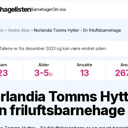
hagelisten
Barnehager
Om oss
lo
Vestre Aker
Norlandia Tomms Hytter - En friluftsbarnehage
Tallene er fra desember 2023 og kan være endret siden.
Barn
Alder
Ansatte
Are
23
3-5
13
26
år
rlandia Tomms Hytt
En friluftsbarnehage