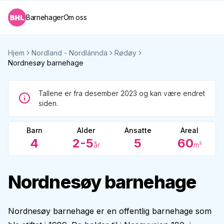
Barnehager
Om oss
Hjem
Nordland - Nordlánnda
Rødøy
Nordnesøy barnehage
Tallene er fra desember 2023 og kan være endret
siden.
Barn
Alder
Ansatte
Areal
4
2-5
5
60
år
m²
Nordnesøy barnehage
Nordnesøy barnehage er en offentlig barnehage som