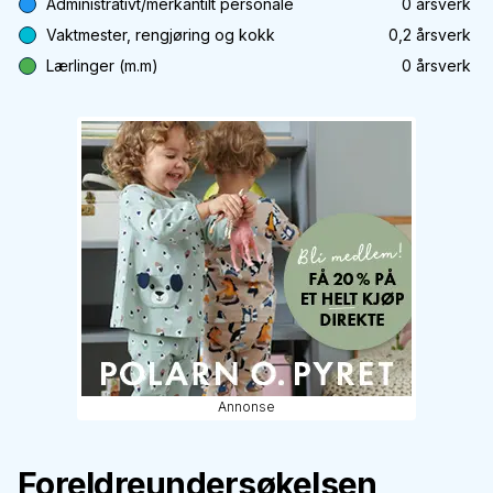
Administrativt/merkantilt personale
0
årsverk
Vaktmester, rengjøring og kokk
0,2
årsverk
Lærlinger (m.m)
0
årsverk
Annonse
Foreldreundersøkelsen