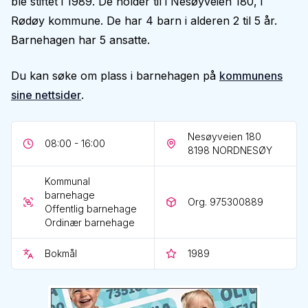
ble stiftet i 1989. De holder til i Nesøyveien 180, i
Rødøy kommune. De har 4 barn i alderen 2 til 5 år.
Barnehagen har 5 ansatte.
Du kan søke om plass i barnehagen på
kommunens
sine nettsider
.
Nesøyveien 180
08:00 - 16:00
8198
NORDNESØY
Kommunal
barnehage
Org. 975300889
Offentlig barnehage
Ordinær barnehage
Bokmål
1989