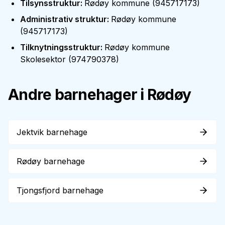
Tilsynsstruktur
:
Rødøy kommune
(
945717173
)
Administrativ struktur
:
Rødøy kommune
(
945717173
)
Tilknytningsstruktur
:
Rødøy kommune
Skolesektor
(
974790378
)
Andre barnehager i
Rødøy
Jektvik barnehage
Rødøy barnehage
Tjongsfjord barnehage