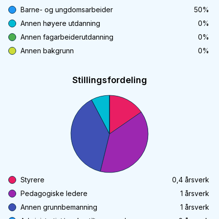
Barne- og ungdomsarbeider
50
%
Annen høyere utdanning
0
%
Annen fagarbeiderutdanning
0
%
Annen bakgrunn
0
%
Stillingsfordeling
Styrere
0,4
årsverk
Pedagogiske ledere
1
årsverk
Annen grunnbemanning
1
årsverk