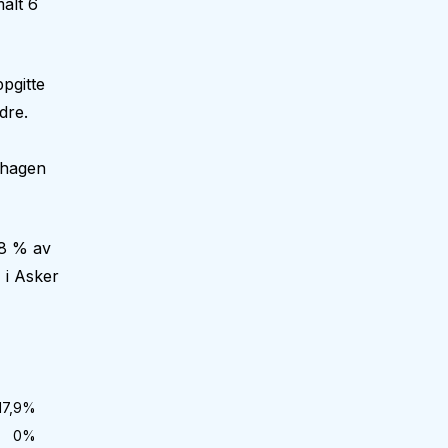
alt 6
pgitte
dre.
nehagen
,8 % av
 i Asker
17,9
%
0
%