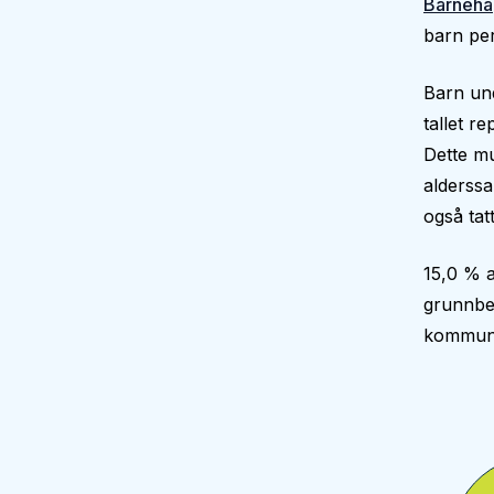
Barneha
barn per
Barn und
tallet r
Dette mu
alderssa
også tatt
15,0 % a
grunnbe
kommun