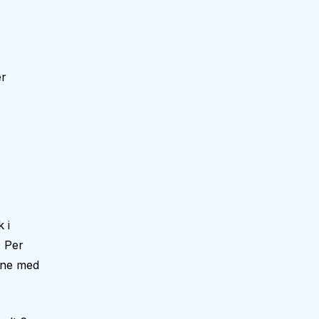
er
 i
 Per
une med