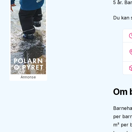
5 år. Ba
Du kan 
Annonse
Om 
Barneha
per barn
m² per b