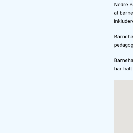
Nedre B
at barne
inkluder
Barnehag
pedagogi
Barneha
har hatt