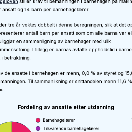
geloven
stiller krav til bemanningen i barnehagen på makim
 ansatt og 14 barn per barnehagelærer.
er tre år vektes dobbelt i denne beregningen, slik at det op
epresenterer antall barn per ansatt som om alle barna var el
liggjør en sammenligning av barnehager med ulik
mmensetning. I tillegg er barnas avtalte oppholdstid i bar
 i betraktning.
v de ansatte i barnehagen er menn, 0,0 % av styret og 15
manningen. Til sammenlikning er snittandelen menn 11,6 %
e.
Fordeling av ansatte etter utdanning
Barnehagelærer
Tilsvarende barnehagelærer