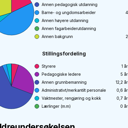
Annen pedagogisk utdanning
Barne- og ungdomsarbeider
4
Annen høyere utdanning
Annen fagarbeiderutdanning
Annen bakgrunn
2
Stillingsfordeling
Styrere
1
år
Pedagogiske ledere
5
år
Annen grunnbemanning
12,2
år
Administrativt/merkantilt personale
0,6
år
Vaktmester, rengjøring og kokk
0,7
år
Lærlinger (m.m)
0
år
ldreundersøkelsen