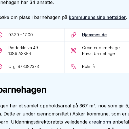
rnehagen har 34 ansatte.
søke om plass i barnehagen på
kommunens sine nettsider
.
07:30 - 17:00
Hjemmeside
Ridderkleiva 49
Ordinær barnehage
1386
ASKER
Privat barnehage
Org. 973382373
Bokmål
barnehagen
gen har et samlet oppholdsareal på 367 m², noe som gir 5
. Dette er under gjennomsnittet i Asker kommune, som er 
arn. Utdanningsdirektoratets veiledende
arealnorm
anbefal