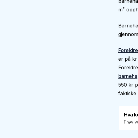
barnehag
m² oppho
Barnehag
gjennoms
Foreldre
er på kr
Foreldre
barneha
550 kr p
faktiske 
Hva k
Prøv vå