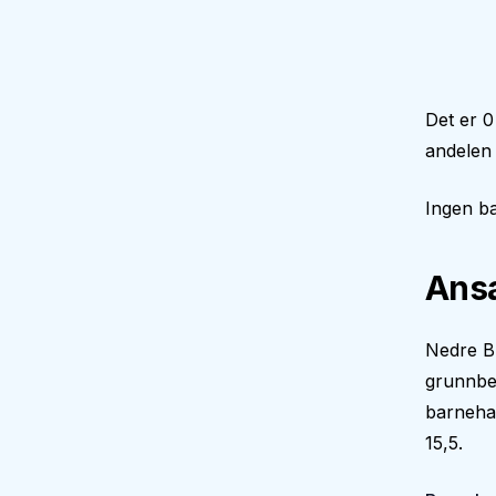
Det er 0
andelen
Ingen ba
Ansa
Nedre Bl
grunnbe
barneha
15,5.