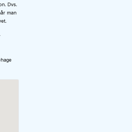
on. Dvs.
 når man
et.
r
ehage