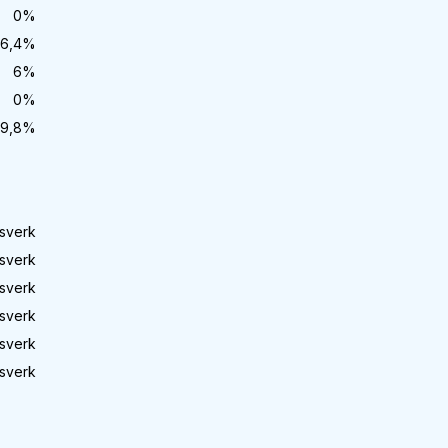
0
%
6,4
%
6
%
0
%
9,8
%
sverk
sverk
sverk
sverk
sverk
sverk