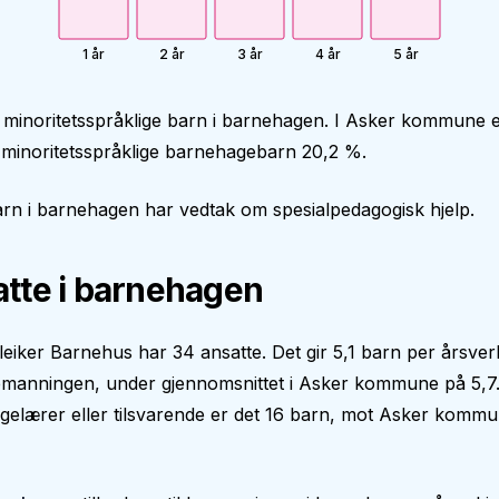
1 år
2 år
3 år
4 år
5 år
 minoritetsspråklige barn i barnehagen. I Asker kommune 
 minoritetsspråklige barnehagebarn 20,2 %.
rn i barnehagen har vedtak om spesialpedagogisk hjelp.
tte i barnehagen
eiker Barnehus har 34 ansatte. Det gir 5,1 barn per årsverk
manningen, under gjennomsnittet i Asker kommune på 5,7.
gelærer eller tilsvarende er det 16 barn, mot Asker komm