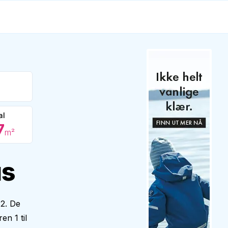
al
7
m²
us
82. De
en 1 til