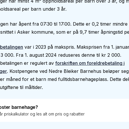
er har minst 4 m² oppholdsareal per barn over 3 år, og m
ldsareal per barn under 3 år.
en har åpent fra 07:30 til 17:00. Dette er 0,2 timer mindre
nittet i Asker kommune, som er på 9,7 timer åpningstid pe
betalingen
var i 2023 på makspris. Maksprisen fra 1. janua
 3 000. Fra 1. august 2024 reduseres denne til kr 2 000.
betalingen er regulert av
forskriften om foreldrebetaling i
ger
. Kostpengene ved Nedre Bleiker Barnehus beløper seg 
er måned for et barn med fulltidsbarnehageplass. Dette de
utgiftene til måltider.
oster barnehage?
r priskalkulator og les alt om pris og rabatter