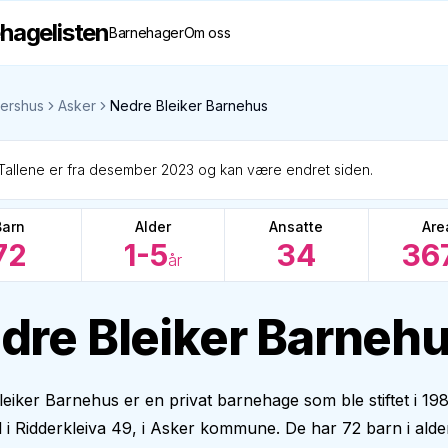
hagelisten
Barnehager
Om oss
ershus
Asker
Nedre Bleiker Barnehus
Tallene er fra desember 2023 og kan være endret siden.
Barn
Alder
Ansatte
Are
72
1-5
34
36
år
dre Bleiker Barneh
eiker Barnehus er en privat barnehage som ble stiftet i 19
il i Ridderkleiva 49, i Asker kommune. De har 72 barn i alder