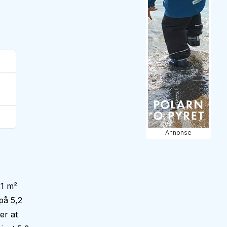
Annonse
,1 m²
på 5,2
er at