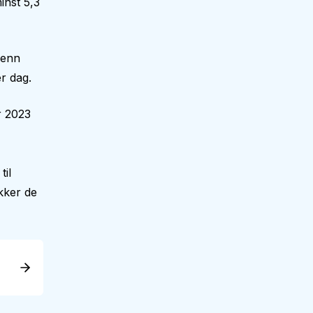
inst 5,3
 enn
r dag.
r 2023
til
kker de