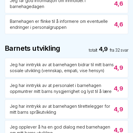
Jeg får god informasjon om innholdet i
4,6
barnehagedagen
Barnehagen er flinke til å informere om eventuelle
4,6
endringer i personalgruppen
Barnets utvikling
4,9
totalt
fra
32
svar
Jeg har inntrykk av at barnehagen bidrar til mitt barns
4,9
sosiale utvikling (vennskap, empati, vise hensyn)
Jeg har inntrykk av at personalet i barnehagen
4,9
oppmuntrer mitt barns nysgjerrighet og lyst til å lære
Jeg har inntrykk av at barnehagen tilrettelegger for
4,9
mitt barns språkutvikling
Jeg opplever å ha en god dialog med barnehagen
4,9
om mitt barns utvikling