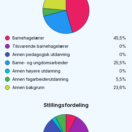
Barnehagelærer
45,5
%
Tilsvarende barnehagelærer
0
%
Annen pedagogisk utdanning
0
%
Barne- og ungdomsarbeider
25,5
%
Annen høyere utdanning
0
%
Annen fagarbeiderutdanning
5,5
%
Annen bakgrunn
23,6
%
Stillingsfordeling