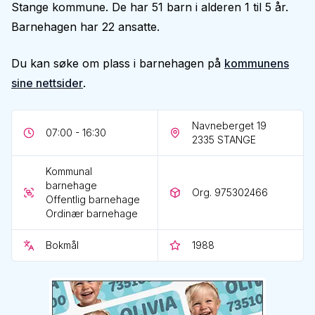
Stange kommune. De har 51 barn i alderen 1 til 5 år.
Barnehagen har 22 ansatte.
Du kan søke om plass i barnehagen på
kommunens
sine nettsider
.
Navneberget 19
07:00 - 16:30
2335
STANGE
Kommunal
barnehage
Org. 975302466
Offentlig barnehage
Ordinær barnehage
Bokmål
1988