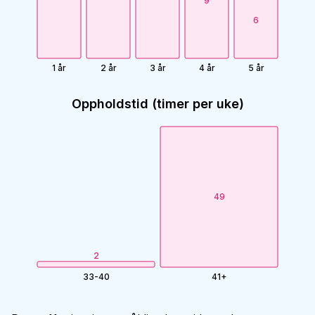
9
6
1 år
2 år
3 år
4 år
5 år
Oppholdstid (timer per uke)
49
2
33-40
41+