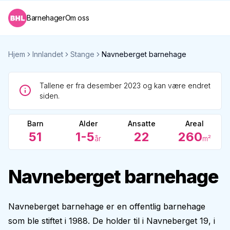
Barnehager
Om oss
Hjem
Innlandet
Stange
Navneberget barnehage
Tallene er fra desember 2023 og kan være endret
siden.
Barn
Alder
Ansatte
Areal
51
1-5
22
260
år
m²
Navneberget barnehage
Navneberget barnehage er en offentlig barnehage
som ble stiftet i 1988. De holder til i Navneberget 19, i