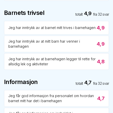
Barnets trivsel
4,9
totalt
fra
32
svar
4,9
Jeg har inntrykk av at barnet mitt trives i barnehagen
Jeg har inntrykk av at mitt barn har venner i
4,9
barnehagen
Jeg har inntrykk av at barnehagen legger til rette for
4,8
allsidig lek og aktiviteter
Informasjon
4,7
totalt
fra
32
svar
Jeg får god informasjon fra personalet om hvordan
4,7
barnet mitt har det i barnehagen