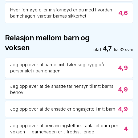
Hvor fornøyd eller misfornøyd er du med hvordan
4,6
barnehagen ivaretar barnas sikkerhet
Relasjon mellom barn og
voksen
4,7
totalt
fra
32
svar
Jeg opplever at barnet mitt føler seg trygg på
4,9
personalet i barnehagen
Jeg opplever at de ansatte tar hensyn til mitt barns
4,9
behov
4,9
Jeg opplever at de ansatte er engasjerte i mitt barn
Jeg opplever at bemanningstetthet -antallet barn per
4
voksen – i barnehagen er tilfredsstillende