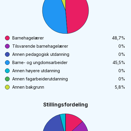
Barnehagelærer
48,7
%
Tilsvarende barnehagelærer
0
%
Annen pedagogisk utdanning
0
%
Barne- og ungdomsarbeider
45,5
%
Annen høyere utdanning
0
%
Annen fagarbeiderutdanning
0
%
Annen bakgrunn
5,8
%
Stillingsfordeling