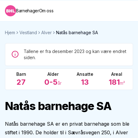
Barnehager
Om oss
Hjem
Vestland
Alver
Natås barnehage SA
Tallene er fra desember 2023 og kan være endret
siden.
Barn
Alder
Ansatte
Areal
27
0-5
13
181
år
m²
Natås barnehage SA
Natås barnehage SA er en privat barnehage som ble
stiftet i 1990. De holder til i Sævråsvegen 250, i Alver