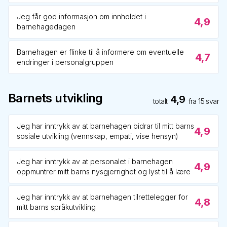
Jeg får god informasjon om innholdet i
4,9
barnehagedagen
Barnehagen er flinke til å informere om eventuelle
4,7
endringer i personalgruppen
Barnets utvikling
4,9
totalt
fra
15
svar
Jeg har inntrykk av at barnehagen bidrar til mitt barns
4,9
sosiale utvikling (vennskap, empati, vise hensyn)
Jeg har inntrykk av at personalet i barnehagen
4,9
oppmuntrer mitt barns nysgjerrighet og lyst til å lære
Jeg har inntrykk av at barnehagen tilrettelegger for
4,8
mitt barns språkutvikling