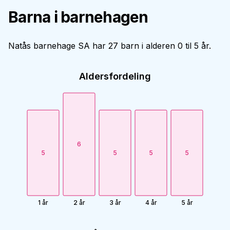
Barna i barnehagen
Natås barnehage SA har 27 barn i alderen 0 til 5 år.
Aldersfordeling
6
5
5
5
5
1 år
2 år
3 år
4 år
5 år