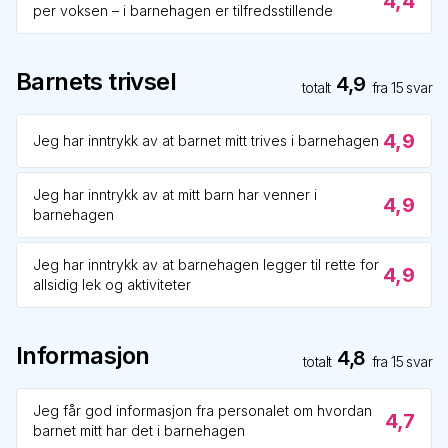
4,4
per voksen – i barnehagen er tilfredsstillende
Barnets trivsel
4,9
totalt
fra
15
svar
4,9
Jeg har inntrykk av at barnet mitt trives i barnehagen
Jeg har inntrykk av at mitt barn har venner i
4,9
barnehagen
Jeg har inntrykk av at barnehagen legger til rette for
4,9
allsidig lek og aktiviteter
Informasjon
4,8
totalt
fra
15
svar
Jeg får god informasjon fra personalet om hvordan
4,7
barnet mitt har det i barnehagen