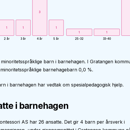
3
1
1
1
1
1
2 år
3 år
4 år
5 år
25-32
33-40
 minoritetsspråklige barn i barnehagen. I Gratangen komm
 minoritetsspråklige barnehagebarn 0,0 %.
rn i barnehagen har vedtak om spesialpedagogisk hjelp.
tte i barnehagen
ntessori AS har 26 ansatte. Det gir 4 barn per årsverk i