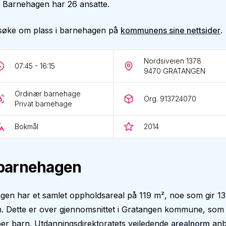
år. Barnehagen har 26 ansatte.
søke om plass i barnehagen på
kommunens sine nettsider
.
Nordsiveien 1378
07:45 - 16:15
9470
GRATANGEN
Ordinær barnehage
Org. 913724070
Privat barnehage
Bokmål
2014
barnehagen
en har et samlet oppholdsareal på 119 m², noe som gir 13
n. Dette er over gjennomsnittet i Gratangen kommune, som
er barn. Utdanningsdirektoratets veiledende
arealnorm
anb