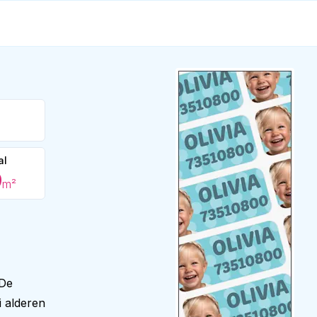
al
9
m²
 De
i alderen