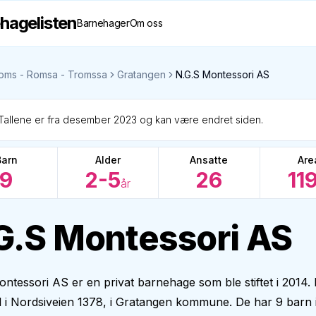
hagelisten
Barnehager
Om oss
oms - Romsa - Tromssa
Gratangen
N.G.S Montessori AS
Tallene er fra desember 2023 og kan være endret siden.
Barn
Alder
Ansatte
Are
9
2-5
26
11
år
G.S Montessori AS
ntessori AS er en privat barnehage som ble stiftet i 2014.
il i Nordsiveien 1378, i Gratangen kommune. De har 9 barn 