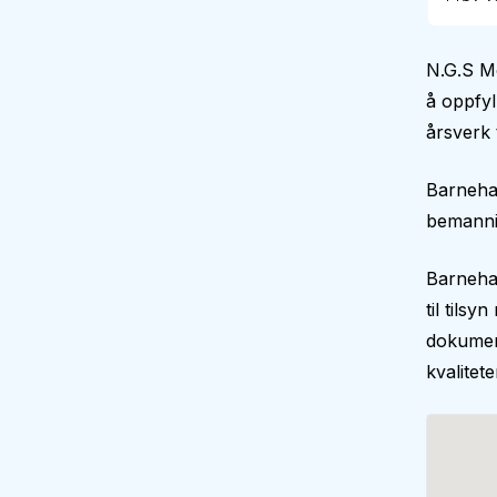
N.G.S Mo
å oppfy
årsverk 
Barneha
bemann
Barnehag
til tilsy
dokument
kvalitet