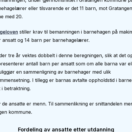
manningen, under gjennomsnittet i Gratangen kommune på
ehagelærer eller tilsvarende er det 11 barn, mot Gratange
e med 20.
geloven
stiller krav til bemanningen i barnehagen på makim
 ansatt og 14 barn per barnehagelærer.
er tre år vektes dobbelt i denne beregningen, slik at det op
epresenterer antall barn per ansatt som om alle barna var el
liggjør en sammenligning av barnehager med ulik
mmensetning. I tillegg er barnas avtalte oppholdstid i bar
 i betraktning.
 de ansatte er menn. Til sammenlikning er snittandelen me
ngen kommune.
Fordeling av ansatte etter utdanning