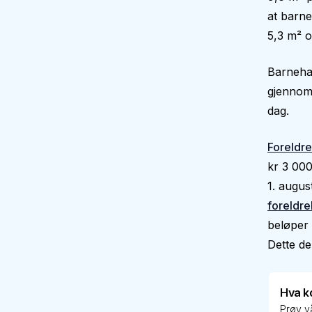
at barne
5,3 m² o
Barnehag
gjennoms
dag.
Foreldre
kr 3 000
1. augus
foreldre
beløper 
Dette dek
Hva k
Prøv vå