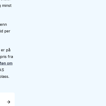
g minst
 enn
id per
 er på
ris fra
ften om
 AS
plass.