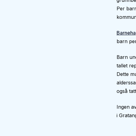
grunnbe
Per barn
kommun
Barneha
barn per
Barn und
tallet r
Dette mu
alderssa
også tatt
Ingen av
i Grata