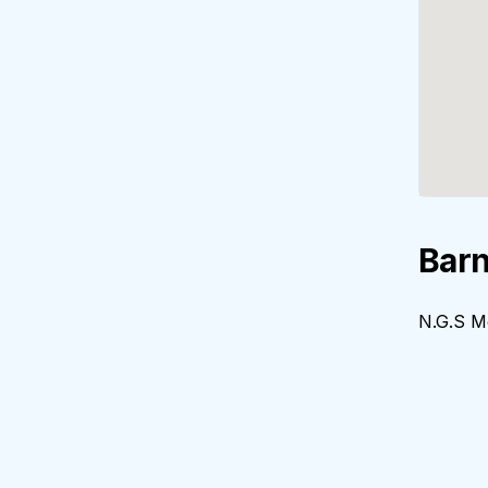
Barn
N.G.S Mo