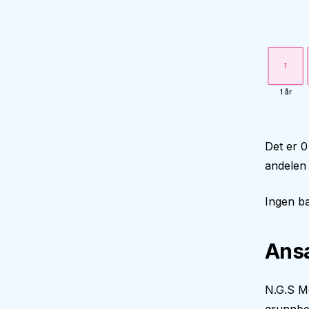
1
1 år
Det er 0
andelen
Ingen ba
Ansa
N.G.S Mo