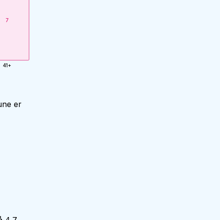
7
41+
une er