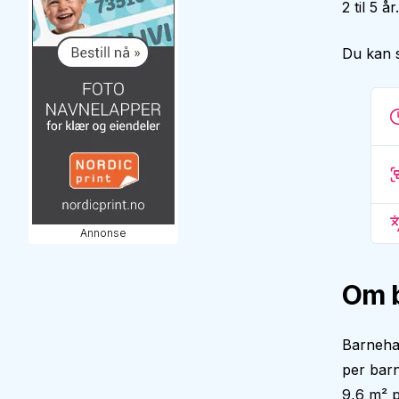
2 til 5 
Du kan 
Annonse
Om 
Barnehag
per bar
9,6 m² p