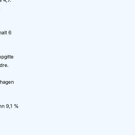
 4,7.
n
alt 6
pgitte
dre.
nehagen
nn 9,1 %