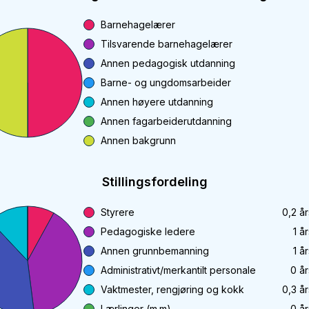
Barnehagelærer
Tilsvarende barnehagelærer
Annen pedagogisk utdanning
Barne- og ungdomsarbeider
Annen høyere utdanning
Annen fagarbeiderutdanning
Annen bakgrunn
Stillingsfordeling
Styrere
0,2
år
Pedagogiske ledere
1
år
Annen grunnbemanning
1
år
Administrativt/merkantilt personale
0
år
Vaktmester, rengjøring og kokk
0,3
år
Lærlinger (m.m)
0
år