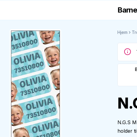
Barne
Hjem
Tr
N.
N.G.S Mo
holder t