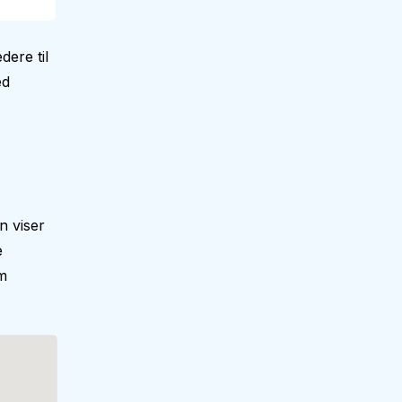
dere til
ed
n viser
e
m