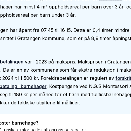
hager har minst 4 m² oppholdsareal per barn over 3 år, o
ppholdsareal per barn under 3 år.
en har åpent fra 07:45 til 16:15. Dette er 0,4 timer mindre
nittet i Gratangen kommune, som er på 8,9 timer åpningst
betalingen
var i 2023 på makspris. Maksprisen i Gratangen
. De er en av kommunene som får ekstra reduksjon i maksp
t 2024 til 1 500 kr. Foreldrebetalingen er regulert av
forskri
betaling i barnehager
. Kostpengene ved N.G.S Montessori
seg til 180 kr per måned for et barn med fulltidsbarnehage
ker de faktiske utgiftene til måltider.
oster barnehage?
r priskalkulator og les alt om pris og rabatter