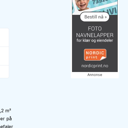
Annonse
,2 m²
 er på
efaler