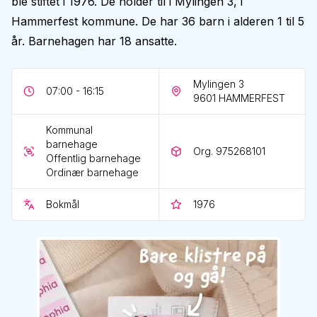
ble stiftet i 1976. De holder til i Mylingen 3, i
Hammerfest kommune. De har 36 barn i alderen 1 til 5
år. Barnehagen har 18 ansatte.
Mylingen 3
07:00 - 16:15
9601
HAMMERFEST
Kommunal
barnehage
Org. 975268101
Offentlig barnehage
Ordinær barnehage
Bokmål
1976