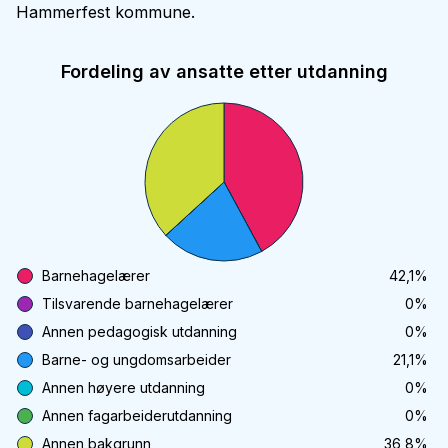
Hammerfest kommune.
Fordeling av ansatte etter utdanning
Barnehagelærer
42,1
%
Tilsvarende barnehagelærer
0
%
Annen pedagogisk utdanning
0
%
Barne- og ungdomsarbeider
21,1
%
Annen høyere utdanning
0
%
Annen fagarbeiderutdanning
0
%
Annen bakgrunn
36,8
%