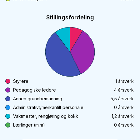
Stillingsfordeling
Styrere
1
årsverk
Pedagogiske ledere
4
årsverk
Annen grunnbemanning
5,5
årsverk
Administrativt/merkantilt personale
0
årsverk
Vaktmester, rengjøring og kokk
1,2
årsverk
Lærlinger (m.m)
0
årsverk