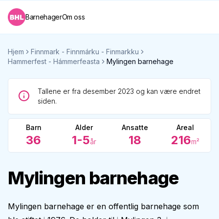
Barnehager
Om oss
Hjem
Finnmark - Finnmárku - Finmarkku
Hammerfest - Hámmerfeasta
Mylingen barnehage
Tallene er fra desember 2023 og kan være endret
siden.
Barn
Alder
Ansatte
Areal
36
1-5
18
216
år
m²
Mylingen barnehage
Mylingen barnehage er en offentlig barnehage som