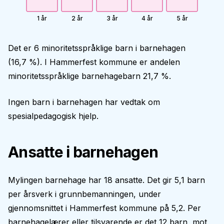
1 år
2 år
3 år
4 år
5 år
Det er 6 minoritetsspråklige barn i barnehagen
(16,7 %). I Hammerfest kommune er andelen
minoritetsspråklige barnehagebarn 21,7 %.
Ingen barn i barnehagen har vedtak om
spesialpedagogisk hjelp.
Ansatte i barnehagen
Mylingen barnehage har 18 ansatte. Det gir 5,1 barn
per årsverk i grunnbemanningen, under
gjennomsnittet i Hammerfest kommune på 5,2. Per
barnehagelærer eller tilsvarende er det 12 barn, mot