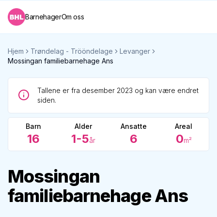
Barnehager
Om oss
Hjem
Trøndelag - Trööndelage
Levanger
Mossingan familiebarnehage Ans
Tallene er fra desember 2023 og kan være endret
siden.
Barn
Alder
Ansatte
Areal
16
1-5
6
0
år
m²
Mossingan
familiebarnehage Ans