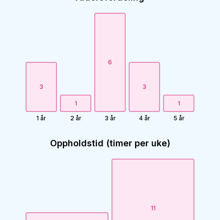
6
3
3
1
1
1 år
2 år
3 år
4 år
5 år
Oppholdstid (timer per uke)
11