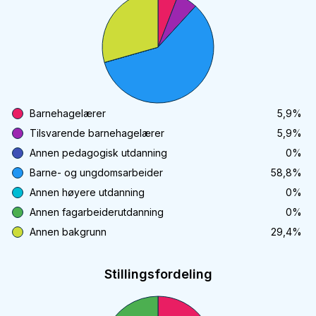
Barnehagelærer
5,9
%
Tilsvarende barnehagelærer
5,9
%
Annen pedagogisk utdanning
0
%
Barne- og ungdomsarbeider
58,8
%
Annen høyere utdanning
0
%
Annen fagarbeiderutdanning
0
%
Annen bakgrunn
29,4
%
Stillingsfordeling