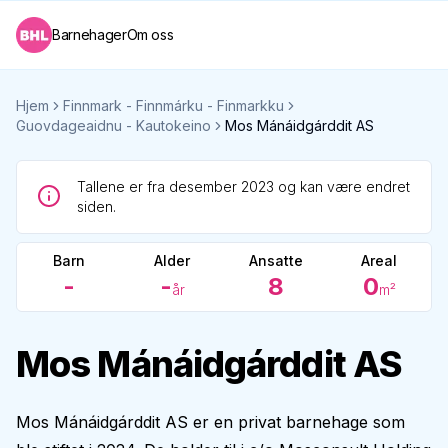
Barnehager
Om oss
Hjem
Finnmark - Finnmárku - Finmarkku
Guovdageaidnu - Kautokeino
Mos Mánáidgárddit AS
Tallene er fra desember 2023 og kan være endret
siden.
Barn
Alder
Ansatte
Areal
-
-
8
0
år
m²
Mos Mánáidgárddit AS
Mos Mánáidgárddit AS er en privat barnehage som