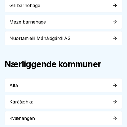
Gili barnehage
Maze barnehage
Nuortamielli Mánáidgárdi AS
Nærliggende kommuner
Alta
Kárášjohka
Kvænangen