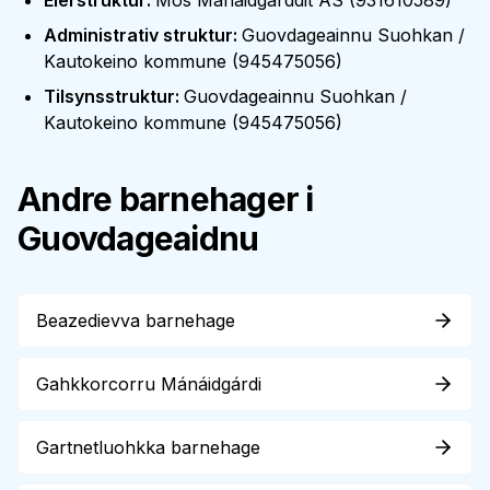
Eierstruktur
:
Mos Mánáidgárddit AS
(
931610589
)
Administrativ struktur
:
Guovdageainnu Suohkan /
Kautokeino kommune
(
945475056
)
Tilsynsstruktur
:
Guovdageainnu Suohkan /
Kautokeino kommune
(
945475056
)
Andre barnehager i
Guovdageaidnu
Beazedievva barnehage
Gahkkorcorru Mánáidgárdi
Gartnetluohkka barnehage