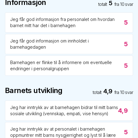
Informasjon
5
totalt
fra
10
svar
Jeg får god informasjon fra personalet om hvordan
5
barnet mitt har det i barnehagen
Jeg får god informasjon om innholdet i
5
barnehagedagen
Barnehagen er flinke til å informere om eventuelle
5
endringer i personalgruppen
Barnets utvikling
4,9
totalt
fra
10
svar
Jeg har inntrykk av at barnehagen bidrar til mitt barns
4,9
sosiale utvikling (vennskap, empati, vise hensyn)
Jeg har inntrykk av at personalet i barnehagen
5
oppmuntrer mitt barns nysgjerrighet og lyst til å lære