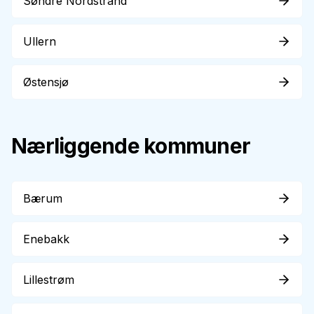
Søndre Nordstrand
Ullern
Østensjø
Nærliggende kommuner
Bærum
Enebakk
Lillestrøm