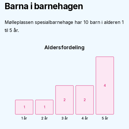
Barna i barnehagen
Mølleplassen spesialbarnehage har 10 barn i alderen 1
til 5 år.
Aldersfordeling
4
2
2
1
1
1 år
2 år
3 år
4 år
5 år