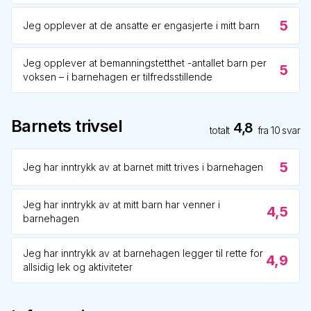
5
Jeg opplever at de ansatte er engasjerte i mitt barn
Jeg opplever at bemanningstetthet -antallet barn per
5
voksen – i barnehagen er tilfredsstillende
Barnets trivsel
4,8
totalt
fra
10
svar
5
Jeg har inntrykk av at barnet mitt trives i barnehagen
Jeg har inntrykk av at mitt barn har venner i
4,5
barnehagen
Jeg har inntrykk av at barnehagen legger til rette for
4,9
allsidig lek og aktiviteter