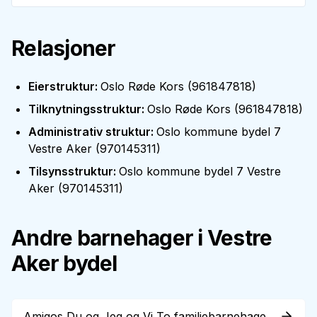
Relasjoner
Eierstruktur
:
Oslo Røde Kors
(
961847818
)
Tilknytningsstruktur
:
Oslo Røde Kors
(
961847818
)
Administrativ struktur
:
Oslo kommune bydel 7
Vestre Aker
(
970145311
)
Tilsynsstruktur
:
Oslo kommune bydel 7 Vestre
Aker
(
970145311
)
Andre barnehager i
Vestre
Aker
bydel
Amigos Du og Jeg og Vi To familiebarnehage