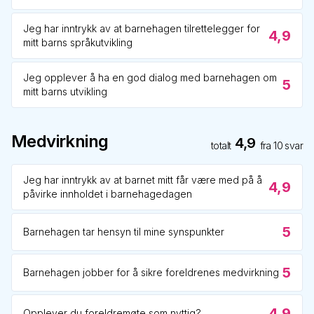
Jeg har inntrykk av at barnehagen tilrettelegger for
4,9
mitt barns språkutvikling
Jeg opplever å ha en god dialog med barnehagen om
5
mitt barns utvikling
Medvirkning
4,9
totalt
fra
10
svar
Jeg har inntrykk av at barnet mitt får være med på å
4,9
påvirke innholdet i barnehagedagen
5
Barnehagen tar hensyn til mine synspunkter
5
Barnehagen jobber for å sikre foreldrenes medvirkning
4,9
Opplever du foreldremøte som nyttig?