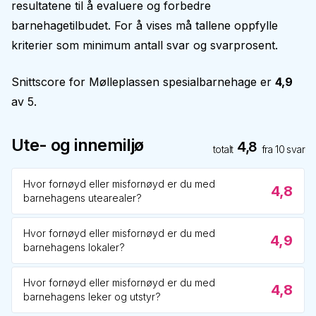
resultatene til å evaluere og forbedre
barnehagetilbudet. For å vises må tallene oppfylle
kriterier som minimum antall svar og svarprosent.
Snittscore for
Mølleplassen spesialbarnehage
er
4,9
av 5.
Ute- og innemiljø
4,8
totalt
fra
10
svar
Hvor fornøyd eller misfornøyd er du med
4,8
barnehagens utearealer?
Hvor fornøyd eller misfornøyd er du med
4,9
barnehagens lokaler?
Hvor fornøyd eller misfornøyd er du med
4,8
barnehagens leker og utstyr?