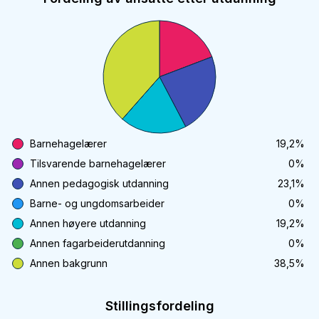
Barnehagelærer
19,2
%
Tilsvarende barnehagelærer
0
%
Annen pedagogisk utdanning
23,1
%
Barne- og ungdomsarbeider
0
%
Annen høyere utdanning
19,2
%
Annen fagarbeiderutdanning
0
%
Annen bakgrunn
38,5
%
Stillingsfordeling