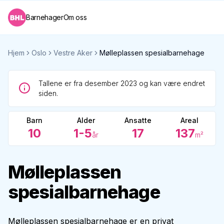
Barnehager
Om oss
Hjem
Oslo
Vestre Aker
Mølleplassen spesialbarnehage
Tallene er fra desember 2023 og kan være endret
siden.
Barn
Alder
Ansatte
Areal
10
1-5
17
137
år
m²
Mølleplassen
spesialbarnehage
Mølleplassen spesialbarnehage er en privat