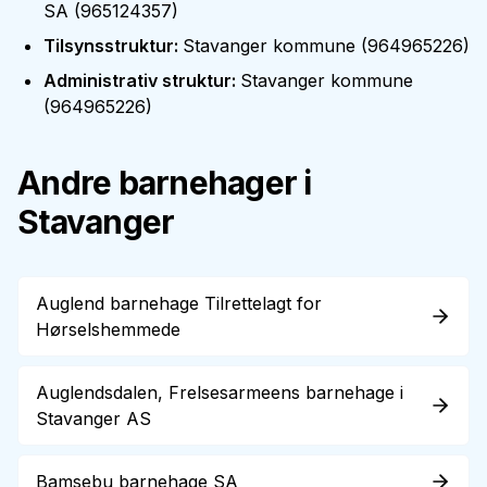
SA
(
965124357
)
Tilsynsstruktur
:
Stavanger kommune
(
964965226
)
Administrativ struktur
:
Stavanger kommune
(
964965226
)
Andre barnehager i
Stavanger
Auglend barnehage Tilrettelagt for
Hørselshemmede
Auglendsdalen, Frelsesarmeens barnehage i
Stavanger AS
Bamsebu barnehage SA