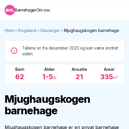
Barnehager
Om oss
Hjem
Rogaland
Stavanger
Mjughaugskogen barnehage
Tallene er fra desember 2023 og kan være endret
siden.
Barn
Alder
Ansatte
Areal
62
1-5
21
335
år
m²
Mjughaugskogen
barnehage
Mjughaugskogen barnehage er en privat barnehage