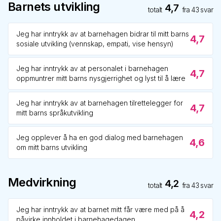
Barnets utvikling
4,7
totalt
fra
43
svar
Jeg har inntrykk av at barnehagen bidrar til mitt barns
4,7
sosiale utvikling (vennskap, empati, vise hensyn)
Jeg har inntrykk av at personalet i barnehagen
4,7
oppmuntrer mitt barns nysgjerrighet og lyst til å lære
Jeg har inntrykk av at barnehagen tilrettelegger for
4,7
mitt barns språkutvikling
Jeg opplever å ha en god dialog med barnehagen
4,6
om mitt barns utvikling
Medvirkning
4,2
totalt
fra
43
svar
Jeg har inntrykk av at barnet mitt får være med på å
4,2
påvirke innholdet i barnehagedagen