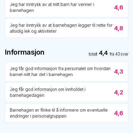
Jeg har inntrykk av at mitt barn har venner i
4,6
barnehagen
Jeg har inntrykk av at barnehagen legger til rette for
4,8
allsidig lek og aktiviteter
Informasjon
4,4
totalt
fra
43
svar
Jeg får god informasjon fra personalet om hvordan
4,3
barnet mitt har det i barnehagen
Jeg får god informasjon om innholdet i
4,2
barnehagedagen
Barnehagen er flinke til å informere om eventuelle
4,6
endringer i personalgruppen