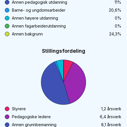
Annen pedagogisk utdanning
11
%
Barne- og ungdomsarbeider
20,6
%
Annen høyere utdanning
0
%
Annen fagarbeiderutdanning
0
%
Annen bakgrunn
24,3
%
Stillingsfordeling
Styrere
1,2
årsverk
Pedagogiske ledere
6,4
årsverk
Annen grunnbemanning
8,1
årsverk