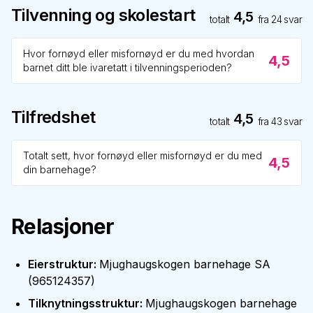
Tilvenning og skolestart
4,5
totalt
fra
24
svar
Hvor fornøyd eller misfornøyd er du med hvordan
4,5
barnet ditt ble ivaretatt i tilvenningsperioden?
Tilfredshet
4,5
totalt
fra
43
svar
Totalt sett, hvor fornøyd eller misfornøyd er du med
4,5
din barnehage?
Relasjoner
Eierstruktur
:
Mjughaugskogen barnehage SA
(
965124357
)
Tilknytningsstruktur
:
Mjughaugskogen barnehage