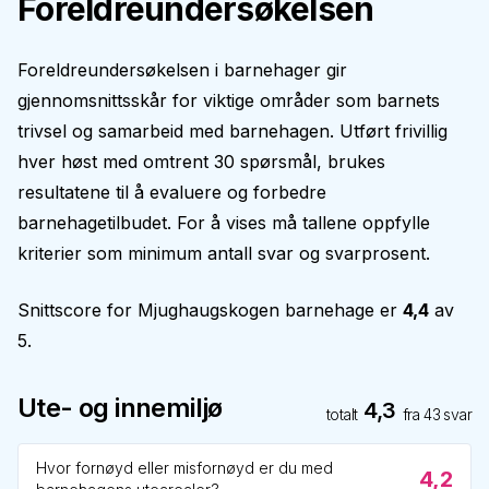
Foreldreundersøkelsen
Foreldreundersøkelsen i barnehager gir
gjennomsnittsskår for viktige områder som barnets
trivsel og samarbeid med barnehagen. Utført frivillig
hver høst med omtrent 30 spørsmål, brukes
resultatene til å evaluere og forbedre
barnehagetilbudet. For å vises må tallene oppfylle
kriterier som minimum antall svar og svarprosent.
Snittscore for
Mjughaugskogen barnehage
er
4,4
av
5.
Ute- og innemiljø
4,3
totalt
fra
43
svar
Hvor fornøyd eller misfornøyd er du med
4,2