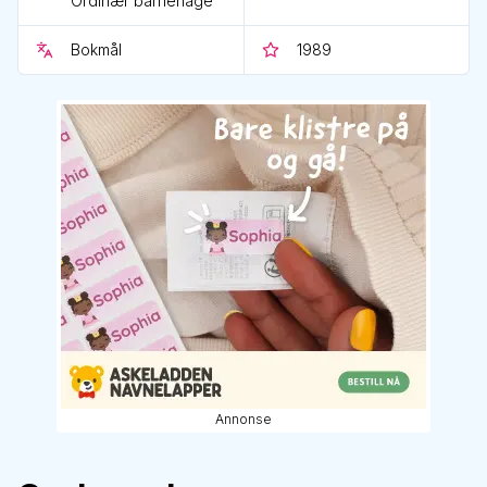
Ordinær barnehage
Bokmål
1989
Annonse