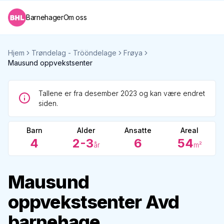
Barnehager
Om oss
Hjem
Trøndelag - Trööndelage
Frøya
Mausund oppvekstsenter
Tallene er fra desember 2023 og kan være endret
siden.
Barn
Alder
Ansatte
Areal
4
2-3
6
54
år
m²
Mausund
oppvekstsenter Avd
barnehage