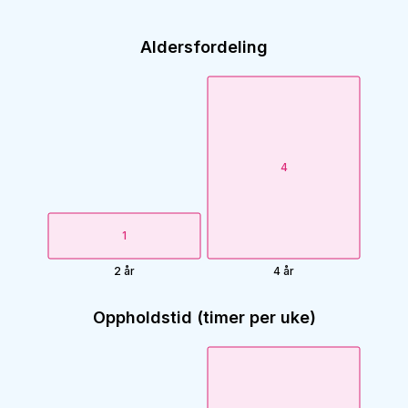
Aldersfordeling
4
1
2 år
4 år
Oppholdstid (timer per uke)