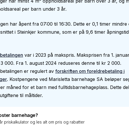
er har minst 4 m² oppholdsareal per barn over 3 år, og m
ldsareal per barn under 3 år.
en har åpent fra 07:00 til 16:30. Dette er 0,1 timer mindre
nittet i Steinkjer kommune, som er på 9,6 timer åpningstid
betalingen
var i 2023 på makspris. Maksprisen fra 1. janua
 3 000. Fra 1. august 2024 reduseres denne til kr 2 000.
betalingen er regulert av
forskriften om foreldrebetaling i
ger
. Kostpengene ved Marisletta barnehage SA beløper seg 
er måned for et barn med fulltidsbarnehageplass. Dette de
utgiftene til måltider.
oster barnehage?
r priskalkulator og les alt om pris og rabatter