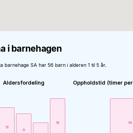
a i barnehagen
ta barnehage SA har 56 barn i alderen 1 til 5 år.
Aldersfordeling
Oppholdstid (timer per
16
55
13
11