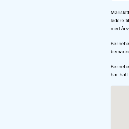
Marislet
ledere t
med årsv
Barneha
bemann
Barneha
har hatt