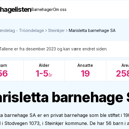
hagelisten
Barnehager
Om oss
øndelag - Trööndelage
Steinkjer
Marisletta barnehage SA
Tallene er fra desember 2023 og kan være endret siden.
Barn
Alder
Ansatte
Are
56
1-5
19
25
år
risletta barnehage
ta barnehage SA er en privat barnehage som ble stiftet i 1
il i Stodvegen 1073, i Steinkjer kommune. De har 56 barn i 