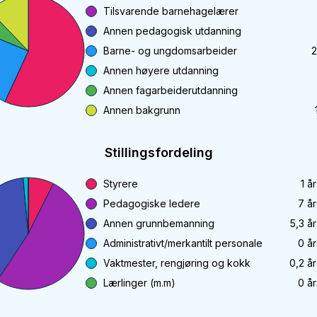
Tilsvarende barnehagelærer
Annen pedagogisk utdanning
Barne- og ungdomsarbeider
2
Annen høyere utdanning
Annen fagarbeiderutdanning
Annen bakgrunn
Stillingsfordeling
Styrere
1
år
Pedagogiske ledere
7
år
Annen grunnbemanning
5,3
år
Administrativt/merkantilt personale
0
år
Vaktmester, rengjøring og kokk
0,2
år
Lærlinger (m.m)
0
år