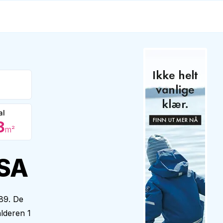
al
8
m²
 SA
989. De
alderen 1