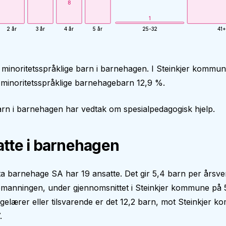
8
1
2 år
3 år
4 år
5 år
25-32
41+
 minoritetsspråklige barn i barnehagen. I Steinkjer kommun
minoritetsspråklige barnehagebarn 12,9 %.
rn i barnehagen har vedtak om spesialpedagogisk hjelp.
tte i barnehagen
ta barnehage SA har 19 ansatte. Det gir 5,4 barn per årsver
manningen, under gjennomsnittet i Steinkjer kommune på 5
elærer eller tilsvarende er det 12,2 barn, mot Steinkjer 
.