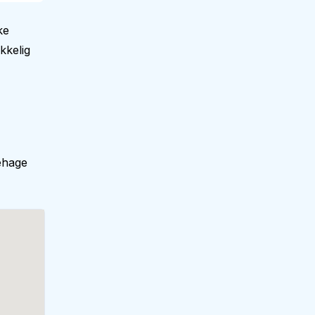
ke
kkelig
ehage