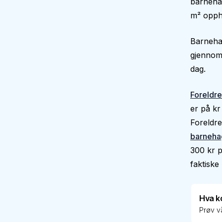
barnehag
m² oppho
Barnehag
gjennoms
dag.
Foreldre
er på kr
Foreldre
barneha
300 kr p
faktiske 
Hva k
Prøv vå