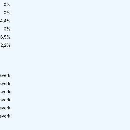
0
%
0
%
4,4
%
0
%
6,5
%
12,2
%
sverk
sverk
sverk
sverk
sverk
sverk