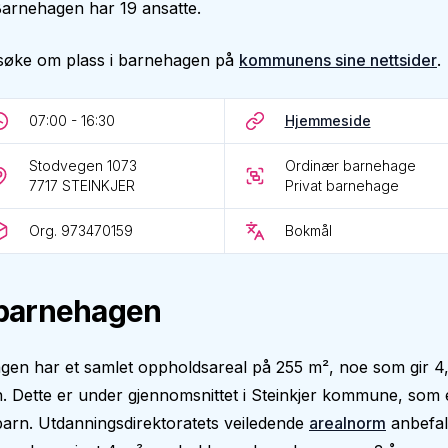
. Barnehagen har 19 ansatte.
søke om plass i barnehagen på
kommunens sine nettsider
.
07:00 - 16:30
Hjemmeside
Stodvegen 1073
Ordinær barnehage
7717
STEINKJER
Privat barnehage
Org. 973470159
Bokmål
barnehagen
gen har et samlet oppholdsareal på 255 m², noe som gir 4
. Dette er under gjennomsnittet i Steinkjer kommune, som e
arn. Utdanningsdirektoratets veiledende
arealnorm
anbefal