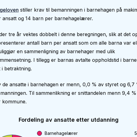
geloven
stiller krav til bemanningen i barnehagen på makim
 ansatt og 14 barn per barnehagelærer.
er tre år vektes dobbelt i denne beregningen, slik at det op
epresenterer antall barn per ansatt som om alle barna var el
liggjør en sammenligning av barnehager med ulik
mmensetning. I tillegg er barnas avtalte oppholdstid i bar
 i betraktning.
 de ansatte i barnehagen er menn, 0,0 % av styret og 6,7
manningen. Til sammenlikning er snittandelen menn 9,4 % 
er kommune.
Fordeling av ansatte etter utdanning
Barnehagelærer
5