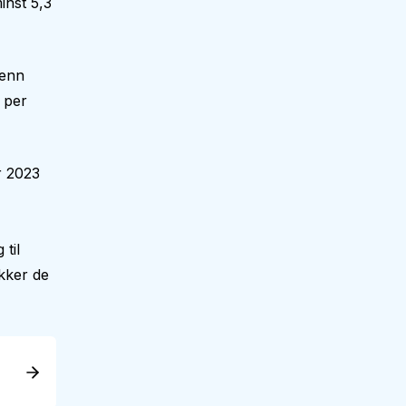
inst 5,3
 enn
 per
r 2023
til
kker de