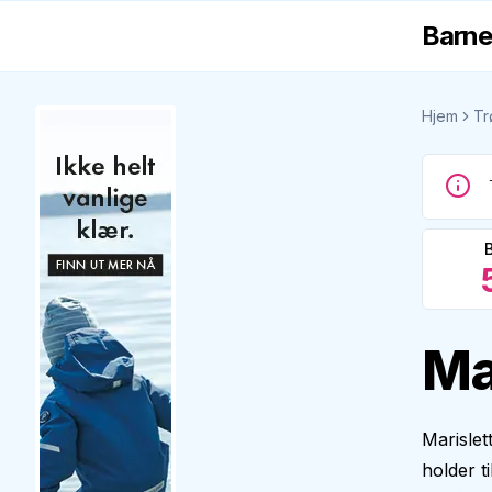
Barne
Hjem
Tr
Ma
Marislet
holder t