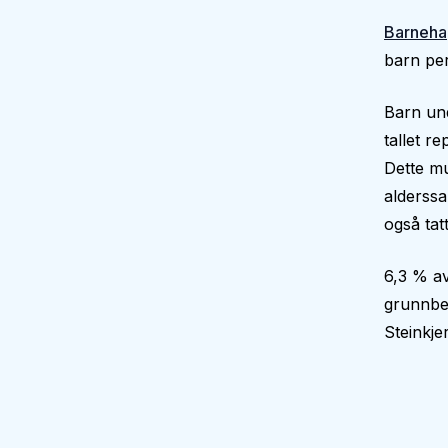
Barneha
barn per
Barn und
tallet r
Dette mu
alderssa
også tatt
6,3 % av
grunnbe
Steinkj