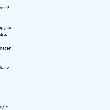
alt 6
pgitte
dre.
nehagen
 % av
i
6,9
%