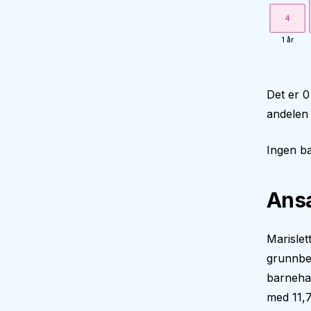
4
1 år
Det er 0
andelen 
Ingen ba
Ansa
Marislet
grunnbe
barnehag
med 11,7