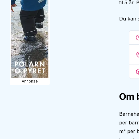
til 5 år
Du kan 
Annonse
Om 
Barneha
per barn
m² per b