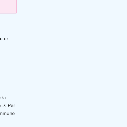
e er
k i
,7. Per
kommune