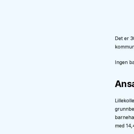
Det er 3
kommune
Ingen ba
Ansa
Lillekol
grunnbe
barnehag
med 14,