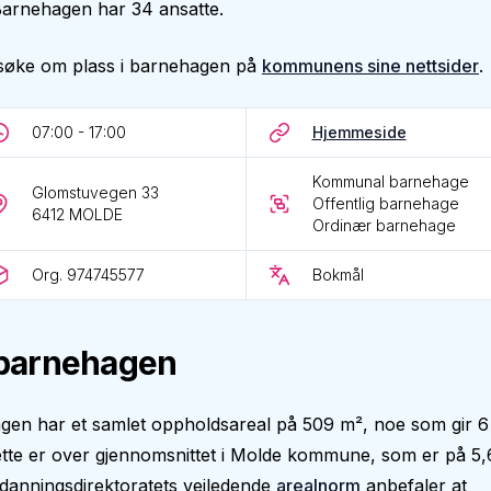
. Barnehagen har 34 ansatte.
søke om plass i barnehagen på
kommunens sine nettsider
.
07:00 - 17:00
Hjemmeside
Kommunal barnehage
Glomstuvegen 33
Offentlig barnehage
6412
MOLDE
Ordinær barnehage
Org. 974745577
Bokmål
barnehagen
gen har et samlet oppholdsareal på 509 m², noe som gir 6
tte er over gjennomsnittet i Molde kommune, som er på 5,
danningsdirektoratets veiledende
arealnorm
anbefaler at