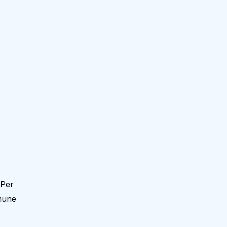
 Per
mune