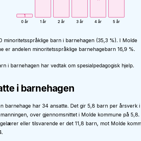
1
0 år
1 år
2 år
3 år
4 år
5 år
0 minoritetsspråklige barn i barnehagen (35,3 %). I Molde
 er andelen minoritetsspråklige barnehagebarn 16,9 %.
rn i barnehagen har vedtak om spesialpedagogisk hjelp.
tte i barnehagen
len barnehage har 34 ansatte. Det gir 5,8 barn per årsverk i
manningen, over gjennomsnittet i Molde kommune på 5,8.
elærer eller tilsvarende er det 11,8 barn, mot Molde kom
4.