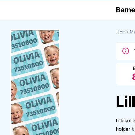
Barne
Hjem
Mø
Li
Lillekol
holder t