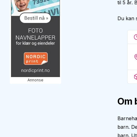
til 5 år
Du kan 
Annonse
Om 
Barneha
barn. De
barn. Ut