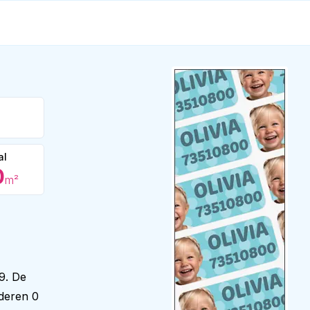
al
0
m²
89. De
lderen 0