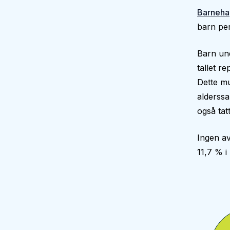
Barneha
barn per
Barn und
tallet r
Dette mu
alderssa
også tatt
Ingen av
11,7 % 