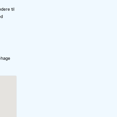
dere til
ed
ehage