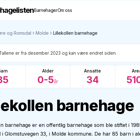
hagelisten
Barnehager
Om oss
re og Romsdal
Molde
Lillekollen barnehage
Tallene er fra desember 2023 og kan være endret siden.
Barn
Alder
Ansatte
Are
85
0-5
34
51
år
llekollen barnehage
len barnehage er en offentlig barnehage som ble stiftet i 19
il i Glomstuvegen 33, i Molde kommune. De har 85 barn i a