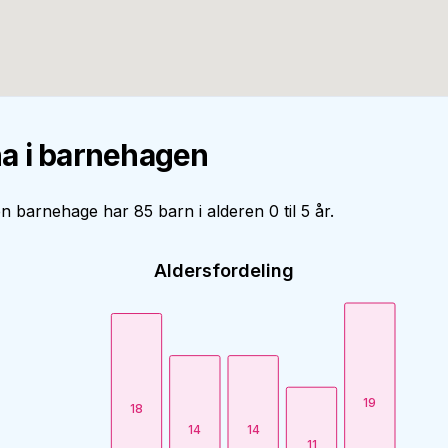
a i barnehagen
len barnehage har 85 barn i alderen 0 til 5 år.
Aldersfordeling
19
18
14
14
11