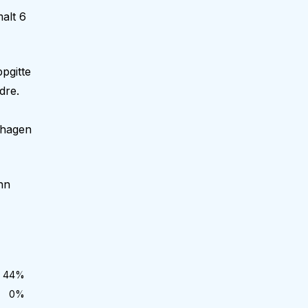
alt 6
pgitte
dre.
nehagen
nn
44
%
0
%