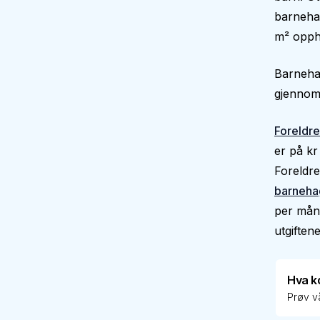
barnehag
m² oppho
Barnehag
gjennoms
Foreldre
er på kr
Foreldre
barneha
per måne
utgiftene
Hva k
Prøv vå