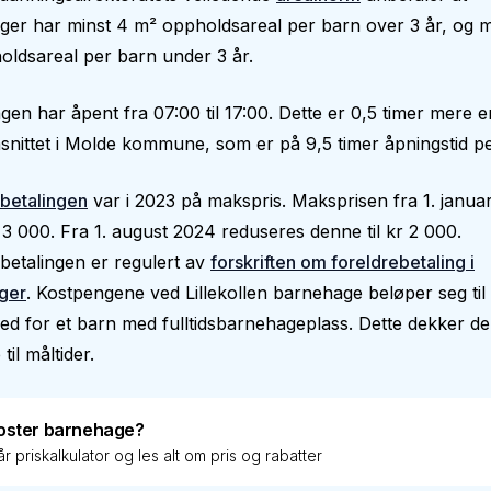
er har minst 4 m² oppholdsareal per barn over 3 år, og m
ldsareal per barn under 3 år.
en har åpent fra 07:00 til 17:00. Dette er 0,5 timer mere 
nittet i Molde kommune, som er på 9,5 timer åpningstid pe
betalingen
var i 2023 på makspris. Maksprisen fra 1. janua
 3 000. Fra 1. august 2024 reduseres denne til kr 2 000.
betalingen er regulert av
forskriften om foreldrebetaling i
ger
. Kostpengene ved Lillekollen barnehage beløper seg til
d for et barn med fulltidsbarnehageplass. Dette dekker de 
 til måltider.
oster barnehage?
r priskalkulator og les alt om pris og rabatter