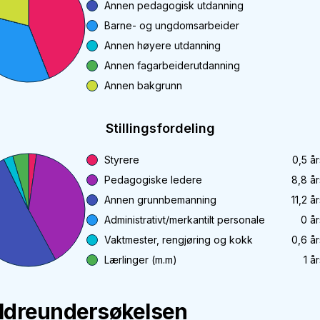
Annen pedagogisk utdanning
Barne- og ungdomsarbeider
Annen høyere utdanning
Annen fagarbeiderutdanning
Annen bakgrunn
Stillingsfordeling
Styrere
0,5
år
Pedagogiske ledere
8,8
år
Annen grunnbemanning
11,2
år
Administrativt/merkantilt personale
0
år
Vaktmester, rengjøring og kokk
0,6
år
Lærlinger (m.m)
1
år
ldreundersøkelsen