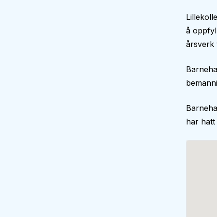
Lillekol
å oppfy
årsverk 
Barneha
bemann
Barneha
har hatt