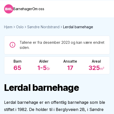
Barnehager
Om oss
Hjem
Oslo
Søndre Nordstrand
Lerdal barnehage
Tallene er fra desember 2023 og kan være endret
siden.
Barn
Alder
Ansatte
Areal
65
1-5
17
325
år
m²
Lerdal barnehage
Lerdal barnehage er en offentlig barnehage som ble
stiftet i 1982. De holder til i Berglyveien 2B, i Søndre