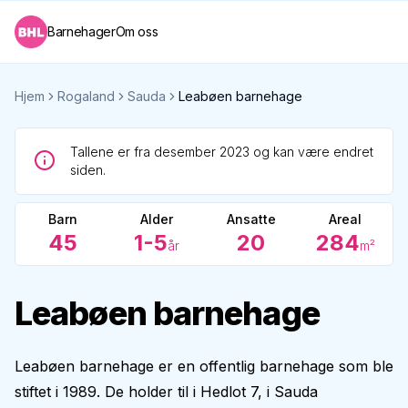
Barnehager
Om oss
Hjem
Rogaland
Sauda
Leabøen barnehage
Tallene er fra desember 2023 og kan være endret
siden.
Barn
Alder
Ansatte
Areal
45
1-5
20
284
år
m²
Leabøen barnehage
Leabøen barnehage er en offentlig barnehage som ble
stiftet i 1989. De holder til i Hedlot 7, i Sauda