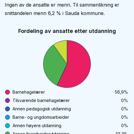
Ingen av de ansatte er menn. Til sammenlikning er
snittandelen menn 6,2 % i Sauda kommune.
Fordeling av ansatte etter utdanning
Barnehagelærer
56,9
%
Tilsvarende barnehagelærer
0
%
Annen pedagogisk utdanning
0
%
Barne- og ungdomsarbeider
0
%
Annen høyere utdanning
0
%
Annen fagarbeiderutdanning
33,3
%