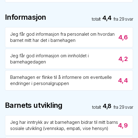
Informasjon
4,4
totalt
fra
29
svar
Jeg får god informasjon fra personalet om hvordan
4,6
barnet mitt har det i barnehagen
Jeg får god informasjon om innholdet i
4,2
barnehagedagen
Barnehagen er flinke til å informere om eventuelle
4,4
endringer i personalgruppen
Barnets utvikling
4,8
totalt
fra
29
svar
Jeg har inntrykk av at barnehagen bidrar til mitt barns
4,9
sosiale utvikling (vennskap, empati, vise hensyn)