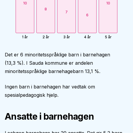
10
10
8
7
6
1 år
2 år
3 år
4 år
5 år
Det er 6 minoritetsspråklige barn i barnehagen
(13,3 %). I Sauda kommune er andelen
minoritetsspråklige barnehagebarn 13,1 %.
Ingen barn i barnehagen har vedtak om
spesialpedagogisk hjelp.
Ansatte i barnehagen