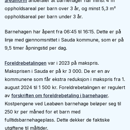
arealnorm
anbefaler at barnehager har minst 4 m²
oppholdsareal per barn over 3 år, og minst 5,3 m²
oppholdsareal per barn under 3 år.
Barnehagen har åpent fra 06:45 til 16:15. Dette er på
linje med gjennomsnittet i Sauda kommune, som er på
9,5 timer åpningstid per dag.
Foreldrebetalingen
var i 2023 på makspris.
Maksprisen i Sauda er på kr 3 000. De er en av
kommunene som får ekstra reduksjon i makspris fra 1.
august 2024 til 1 500 kr. Foreldrebetalingen er regulert
av
forskriften om foreldrebetaling i barnehager
.
Kostpengene ved Leabøen barnehage beløper seg til
250 kr per måned for et barn med
fulltidsbarnehageplass. Dette dekker de faktiske
utgiftene til måltider.