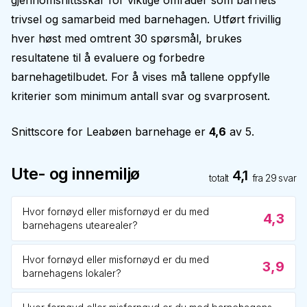
gjennomsnittsskår for viktige områder som barnets
trivsel og samarbeid med barnehagen. Utført frivillig
hver høst med omtrent 30 spørsmål, brukes
resultatene til å evaluere og forbedre
barnehagetilbudet. For å vises må tallene oppfylle
kriterier som minimum antall svar og svarprosent.
Snittscore for
Leabøen barnehage
er
4,6
av 5.
Ute- og innemiljø
4,1
totalt
fra
29
svar
Hvor fornøyd eller misfornøyd er du med
4,3
barnehagens utearealer?
Hvor fornøyd eller misfornøyd er du med
3,9
barnehagens lokaler?