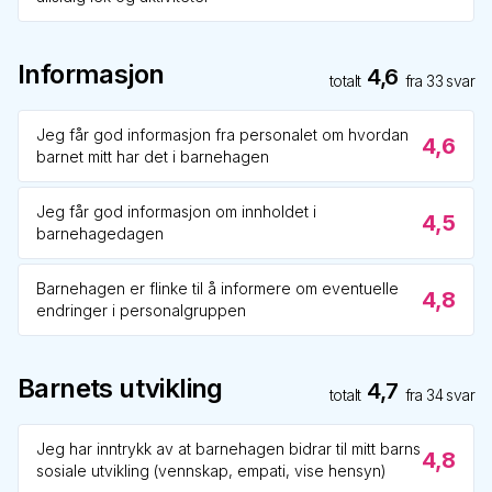
Informasjon
4,6
totalt
fra
33
svar
Jeg får god informasjon fra personalet om hvordan
4,6
barnet mitt har det i barnehagen
Jeg får god informasjon om innholdet i
4,5
barnehagedagen
Barnehagen er flinke til å informere om eventuelle
4,8
endringer i personalgruppen
Barnets utvikling
4,7
totalt
fra
34
svar
Jeg har inntrykk av at barnehagen bidrar til mitt barns
4,8
sosiale utvikling (vennskap, empati, vise hensyn)