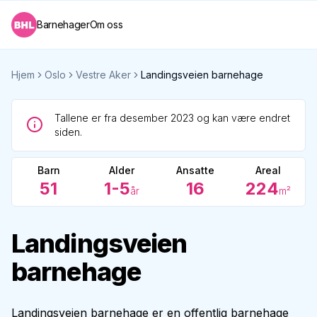
Barnehager
Om oss
Hjem
Oslo
Vestre Aker
Landingsveien barnehage
Tallene er fra desember 2023 og kan være endret
siden.
Barn
Alder
Ansatte
Areal
51
1-5
16
224
år
m²
Landingsveien
barnehage
Landingsveien barnehage er en offentlig barnehage