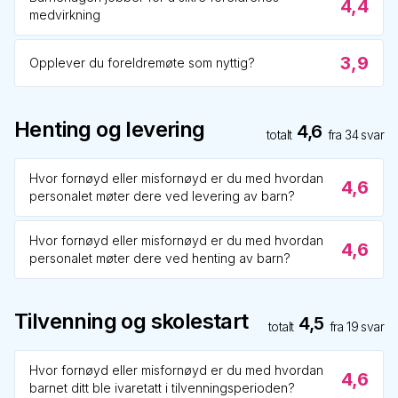
4,4
medvirkning
3,9
Opplever du foreldremøte som nyttig?
Henting og levering
4,6
totalt
fra
34
svar
Hvor fornøyd eller misfornøyd er du med hvordan
4,6
personalet møter dere ved levering av barn?
Hvor fornøyd eller misfornøyd er du med hvordan
4,6
personalet møter dere ved henting av barn?
Tilvenning og skolestart
4,5
totalt
fra
19
svar
Hvor fornøyd eller misfornøyd er du med hvordan
4,6
barnet ditt ble ivaretatt i tilvenningsperioden?