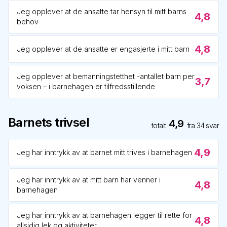
Jeg opplever at de ansatte tar hensyn til mitt barns
4,8
behov
4,8
Jeg opplever at de ansatte er engasjerte i mitt barn
Jeg opplever at bemanningstetthet -antallet barn per
3,7
voksen – i barnehagen er tilfredsstillende
Barnets trivsel
4,9
totalt
fra
34
svar
4,9
Jeg har inntrykk av at barnet mitt trives i barnehagen
Jeg har inntrykk av at mitt barn har venner i
4,8
barnehagen
Jeg har inntrykk av at barnehagen legger til rette for
4,8
allsidig lek og aktiviteter