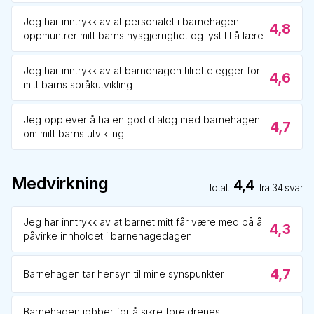
Jeg har inntrykk av at personalet i barnehagen
4,8
oppmuntrer mitt barns nysgjerrighet og lyst til å lære
Jeg har inntrykk av at barnehagen tilrettelegger for
4,6
mitt barns språkutvikling
Jeg opplever å ha en god dialog med barnehagen
4,7
om mitt barns utvikling
Medvirkning
4,4
totalt
fra
34
svar
Jeg har inntrykk av at barnet mitt får være med på å
4,3
påvirke innholdet i barnehagedagen
4,7
Barnehagen tar hensyn til mine synspunkter
Barnehagen jobber for å sikre foreldrenes