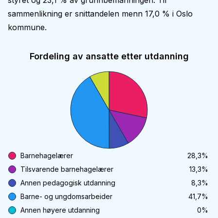
styret og 23,1 % av grunnbemanningen. Til
sammenlikning er snittandelen menn 17,0 % i Oslo
kommune.
Fordeling av ansatte etter utdanning
Barnehagelærer
28,3
%
Tilsvarende barnehagelærer
13,3
%
Annen pedagogisk utdanning
8,3
%
Barne- og ungdomsarbeider
41,7
%
Annen høyere utdanning
0
%