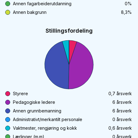
Annen fagarbeiderutdanning
0
%
Annen bakgrunn
8,3
%
Stillingsfordeling
Styrere
0,7
årsverk
Pedagogiske ledere
6
årsverk
Annen grunnbemanning
6
årsverk
Administrativt/merkantilt personale
0
årsverk
Vaktmester, rengjøring og kokk
0,6
årsverk
Lærlinger (m.m)
0
årsverk