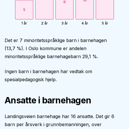
10
9
5
1 år
2 år
3 år
4 år
5 år
Det er 7 minoritetsspråklige barn i barnehagen
(13,7 %). I Oslo kommune er andelen
minoritetsspråklige barnehagebarn 29,1 %.
Ingen barn i barnehagen har vedtak om
spesialpedagogisk hjelp.
Ansatte i barnehagen
Landingsveien barnehage har 16 ansatte. Det gir 6
barn per årsverk i grunnbemanningen, over