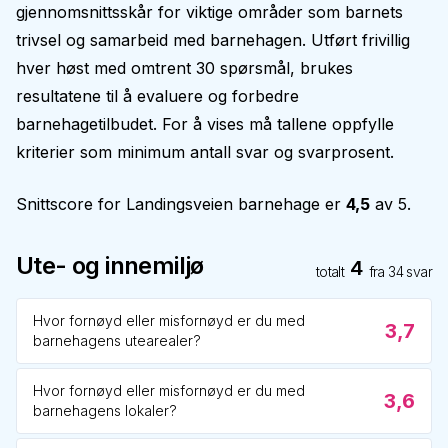
gjennomsnittsskår for viktige områder som barnets
trivsel og samarbeid med barnehagen. Utført frivillig
hver høst med omtrent 30 spørsmål, brukes
resultatene til å evaluere og forbedre
barnehagetilbudet. For å vises må tallene oppfylle
kriterier som minimum antall svar og svarprosent.
Snittscore for
Landingsveien barnehage
er
4,5
av 5.
Ute- og innemiljø
4
totalt
fra
34
svar
Hvor fornøyd eller misfornøyd er du med
3,7
barnehagens utearealer?
Hvor fornøyd eller misfornøyd er du med
3,6
barnehagens lokaler?