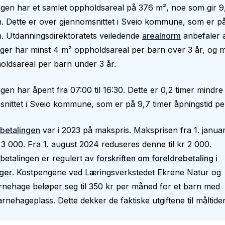
gen har et samlet oppholdsareal på 376 m², noe som gir 9
. Dette er over gjennomsnittet i Sveio kommune, som er p
. Utdanningsdirektoratets veiledende
arealnorm
anbefaler 
er har minst 4 m² oppholdsareal per barn over 3 år, og m
ldsareal per barn under 3 år.
en har åpent fra 07:00 til 16:30. Dette er 0,2 timer mindre
nittet i Sveio kommune, som er på 9,7 timer åpningstid pe
betalingen
var i 2023 på makspris. Maksprisen fra 1. janua
 3 000. Fra 1. august 2024 reduseres denne til kr 2 000.
betalingen er regulert av
forskriften om foreldrebetaling i
ger
. Kostpengene ved Læringsverkstedet Ekrene Natur og
nehage beløper seg til 350 kr per måned for et barn med
barnehageplass. Dette dekker de faktiske utgiftene til måltider