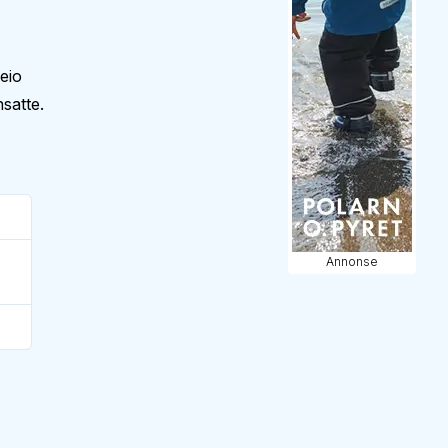
eio
satte.
Annonse