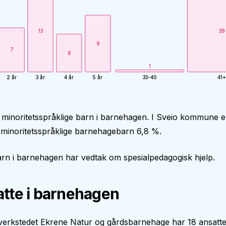
13
39
9
7
6
1
2 år
3 år
4 år
5 år
33-40
41+
 minoritetsspråklige barn i barnehagen. I Sveio kommune e
minoritetsspråklige barnehagebarn 6,8 %.
rn i barnehagen har vedtak om spesialpedagogisk hjelp.
tte i barnehagen
erkstedet Ekrene Natur og gårdsbarnehage har 18 ansatte.