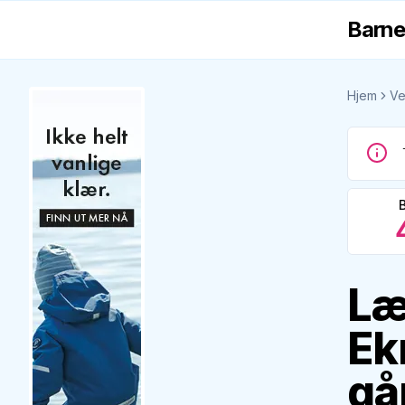
Barne
Hjem
Ve
Læ
Ek
gå