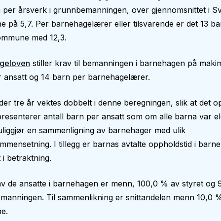
 per årsverk i grunnbemanningen, over gjennomsnittet i S
på 5,7. Per barnehagelærer eller tilsvarende er det 13 ba
ommune med 12,3.
geloven
stiller krav til bemanningen i barnehagen på makim
 ansatt og 14 barn per barnehagelærer.
er tre år vektes dobbelt i denne beregningen, slik at det op
epresenterer antall barn per ansatt som om alle barna var el
liggjør en sammenligning av barnehager med ulik
mmensetning. I tillegg er barnas avtalte oppholdstid i bar
 i betraktning.
v de ansatte i barnehagen er menn, 100,0 % av styret og 
manningen. Til sammenlikning er snittandelen menn 10,0 %
e.