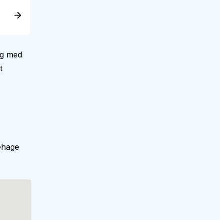
ig med
t
ehage