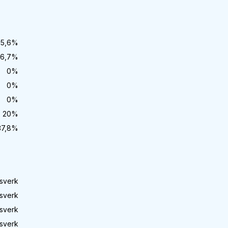
35,6
%
6,7
%
0
%
0
%
0
%
20
%
37,8
%
sverk
sverk
sverk
sverk