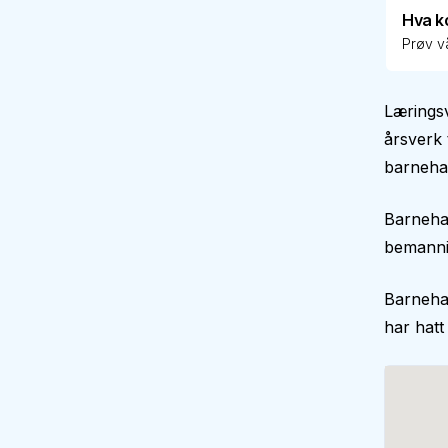
Hva k
Prøv vå
Læringsv
årsverk 
barnehag
Barneha
bemann
Barneha
har hatt