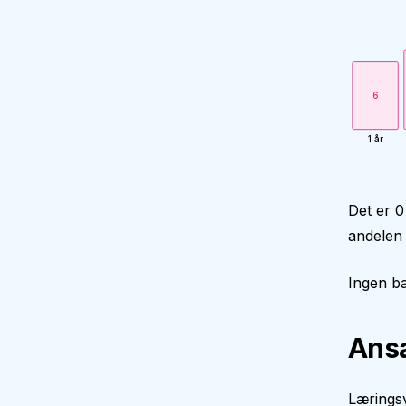
6
1 år
Det er 0
andelen 
Ingen ba
Ansa
Læringsv