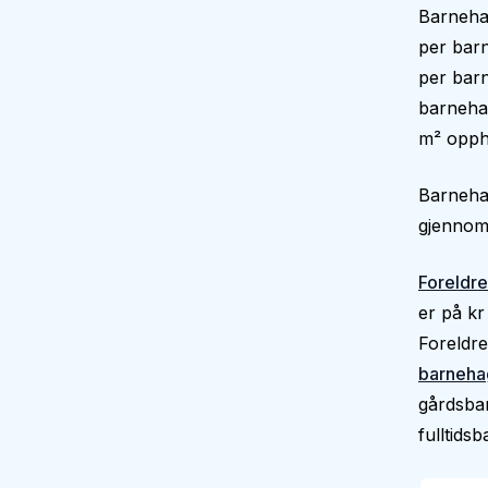
Barneha
per barn
per barn
barnehag
m² oppho
Barnehag
gjennoms
Foreldre
er på kr
Foreldre
barneha
gårdsbar
fulltids