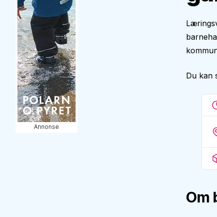
Lærings
barnehag
kommune.
Du kan 
Annonse
Om 