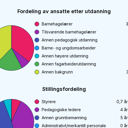
Fordeling av ansatte etter utdanning
Barnehagelærer
Tilsvarende barnehagelærer
Annen pedagogisk utdanning
Barne- og ungdomsarbeider
Annen høyere utdanning
Annen fagarbeiderutdanning
Annen bakgrunn
Stillingsfordeling
Styrere
0,7
år
Pedagogiske ledere
4
år
Annen grunnbemanning
5
år
Administrativt/merkantilt personale
0
år