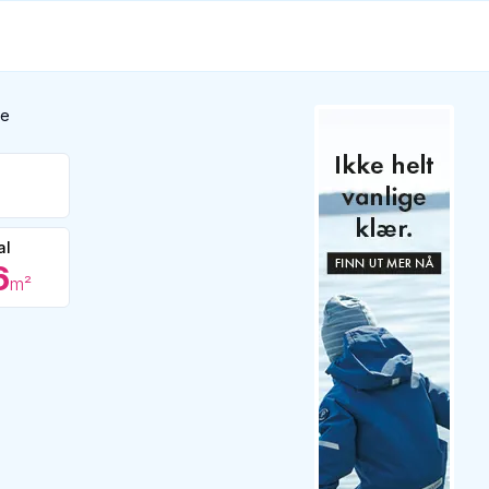
ge
al
6
m²