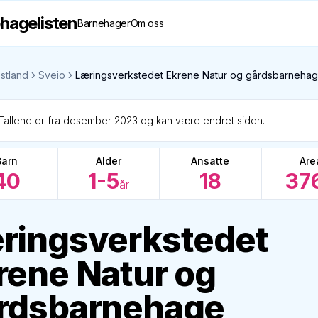
hagelisten
Barnehager
Om oss
stland
Sveio
Læringsverkstedet Ekrene Natur og gårdsbarneha
Tallene er fra desember 2023 og kan være endret siden.
Barn
Alder
Ansatte
Are
40
1-5
18
37
år
ringsverkstedet
rene Natur og
rdsbarnehage