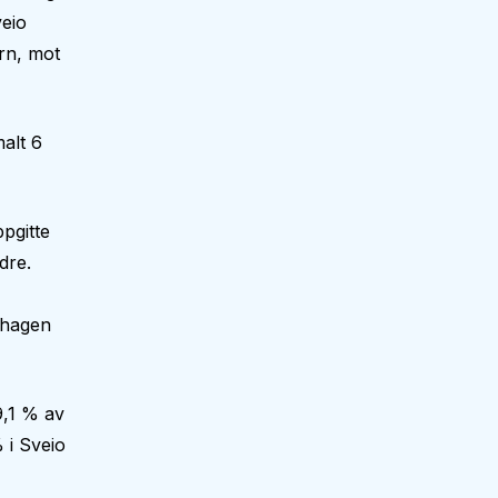
veio
rn, mot
alt 6
pgitte
dre.
nehagen
9,1 % av
 i Sveio