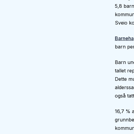
5,8 barn
kommune 
Sveio k
Barneha
barn per
Barn und
tallet r
Dette mu
alderssa
også tatt
16,7 % a
grunnbe
kommun