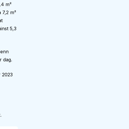
,4 m²
å 7,2 m²
at
inst 5,3
 enn
r dag.
r 2023
.