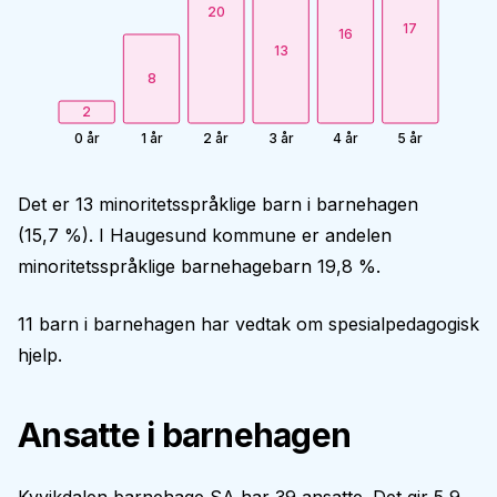
20
17
16
13
8
2
0 år
1 år
2 år
3 år
4 år
5 år
Det er 13 minoritetsspråklige barn i barnehagen
(15,7 %). I Haugesund kommune er andelen
minoritetsspråklige barnehagebarn 19,8 %.
11 barn i barnehagen har vedtak om spesialpedagogisk
hjelp.
Ansatte i barnehagen