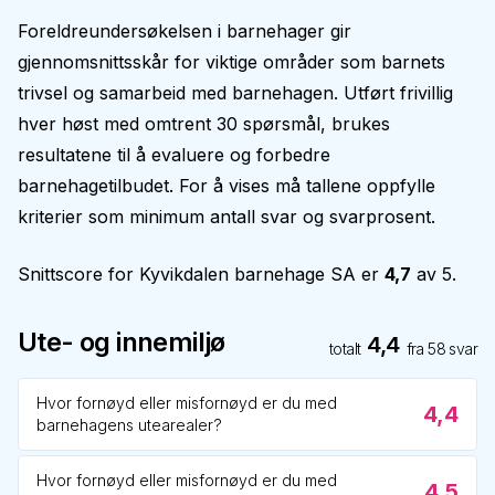
Foreldreundersøkelsen i barnehager gir
gjennomsnittsskår for viktige områder som barnets
trivsel og samarbeid med barnehagen. Utført frivillig
hver høst med omtrent 30 spørsmål, brukes
resultatene til å evaluere og forbedre
barnehagetilbudet. For å vises må tallene oppfylle
kriterier som minimum antall svar og svarprosent.
Snittscore for
Kyvikdalen barnehage SA
er
4,7
av 5.
Ute- og innemiljø
4,4
totalt
fra
58
svar
Hvor fornøyd eller misfornøyd er du med
4,4
barnehagens utearealer?
Hvor fornøyd eller misfornøyd er du med
4,5