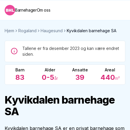
Barnehager
Om oss
Hjem
Rogaland
Haugesund
Kyvikdalen barnehage SA
Tallene er fra desember 2023 og kan være endret
siden.
Barn
Alder
Ansatte
Areal
83
0-5
39
440
år
m²
Kyvikdalen barnehage
SA
Kyvikdalen barnehage SA er en privat barnehage som