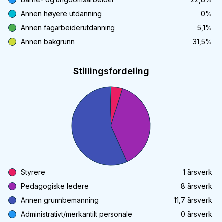
Annen høyere utdanning
0
%
Annen fagarbeiderutdanning
5,1
%
Annen bakgrunn
31,5
%
Stillingsfordeling
Styrere
1
årsverk
Pedagogiske ledere
8
årsverk
Annen grunnbemanning
11,7
årsverk
Administrativt/merkantilt personale
0
årsverk