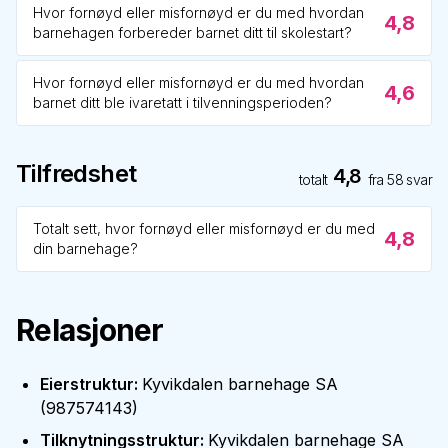
Hvor fornøyd eller misfornøyd er du med hvordan
4,8
barnehagen forbereder barnet ditt til skolestart?
Hvor fornøyd eller misfornøyd er du med hvordan
4,6
barnet ditt ble ivaretatt i tilvenningsperioden?
Tilfredshet
4,8
totalt
fra
58
svar
Totalt sett, hvor fornøyd eller misfornøyd er du med
4,8
din barnehage?
Relasjoner
Eierstruktur
:
Kyvikdalen barnehage SA
(
987574143
)
Tilknytningsstruktur
:
Kyvikdalen barnehage SA