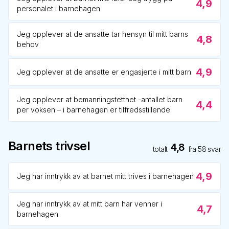
4,9
personalet i barnehagen
Jeg opplever at de ansatte tar hensyn til mitt barns
4,8
behov
4,9
Jeg opplever at de ansatte er engasjerte i mitt barn
Jeg opplever at bemanningstetthet -antallet barn
4,4
per voksen – i barnehagen er tilfredsstillende
Barnets trivsel
4,8
totalt
fra
58
svar
4,9
Jeg har inntrykk av at barnet mitt trives i barnehagen
Jeg har inntrykk av at mitt barn har venner i
4,7
barnehagen