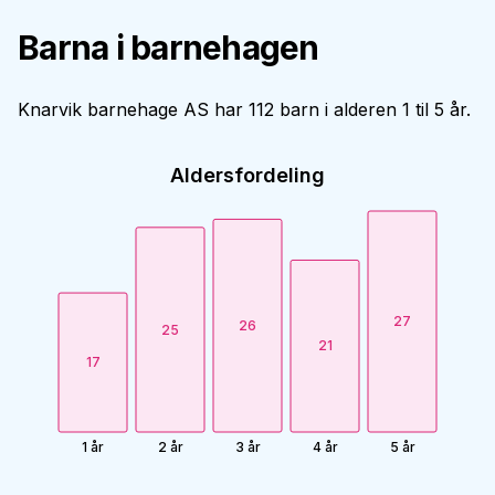
Barna i barnehagen
Knarvik barnehage AS har 112 barn i alderen 1 til 5 år.
Aldersfordeling
27
26
25
21
17
1 år
2 år
3 år
4 år
5 år