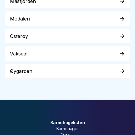
Masfjorden
Modalen
Osterøy
Vaksdal
Øygarden
Barnehagelisten
Barnehager
Om oss