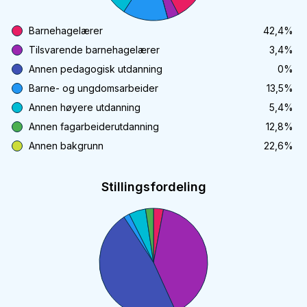
Barnehagelærer
42,4
%
Tilsvarende barnehagelærer
3,4
%
Annen pedagogisk utdanning
0
%
Barne- og ungdomsarbeider
13,5
%
Annen høyere utdanning
5,4
%
Annen fagarbeiderutdanning
12,8
%
Annen bakgrunn
22,6
%
Stillingsfordeling