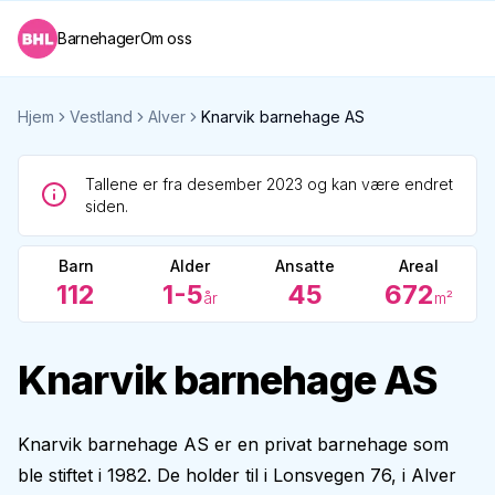
Barnehager
Om oss
Hjem
Vestland
Alver
Knarvik barnehage AS
Tallene er fra desember 2023 og kan være endret
siden.
Barn
Alder
Ansatte
Areal
112
1-5
45
672
år
m²
Knarvik barnehage AS
Knarvik barnehage AS er en privat barnehage som
ble stiftet i 1982. De holder til i Lonsvegen 76, i Alver