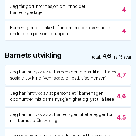
Jeg får god informasjon om innholdet i
4
barnehagedagen
Barnehagen er flinke til å informere om eventuelle
4
endringer i personalgruppen
Barnets utvikling
4,6
totalt
fra
15
svar
Jeg har inntrykk av at barnehagen bidrar til mitt barns
4,7
sosiale utvikling (vennskap, empati, vise hensyn)
Jeg har inntrykk av at personalet i barnehagen
4,6
oppmuntrer mitt barns nysgjerrighet og lyst til å lære
Jeg har inntrykk av at barnehagen tilrettelegger for
4,5
mitt barns språkutvikling
Jeg opplever å ha en god dialog med barnehagen