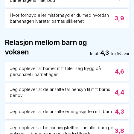
barnehagens mattilbud?
Hvor fornøyd eller misfornøyd er du med hvordan
3,9
barnehagen ivaretar barnas sikkerhet
Relasjon mellom barn og
voksen
4,3
totalt
fra
16
svar
Jeg opplever at barnet mitt føler seg trygg på
4,6
personalet i barnehagen
Jeg opplever at de ansatte tar hensyn til mitt barns
4,4
behov
4,3
Jeg opplever at de ansatte er engasjerte i mitt barn
Jeg opplever at bemanningstetthet -antallet barn per
3,8
voksen – i barnehagen er tilfredsstillende