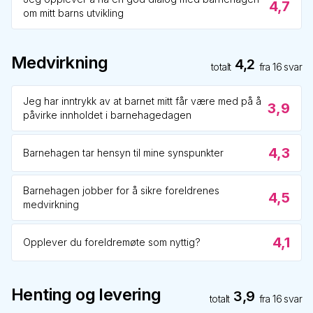
4,7
om mitt barns utvikling
Medvirkning
4,2
totalt
fra
16
svar
Jeg har inntrykk av at barnet mitt får være med på å
3,9
påvirke innholdet i barnehagedagen
4,3
Barnehagen tar hensyn til mine synspunkter
Barnehagen jobber for å sikre foreldrenes
4,5
medvirkning
4,1
Opplever du foreldremøte som nyttig?
Henting og levering
3,9
totalt
fra
16
svar