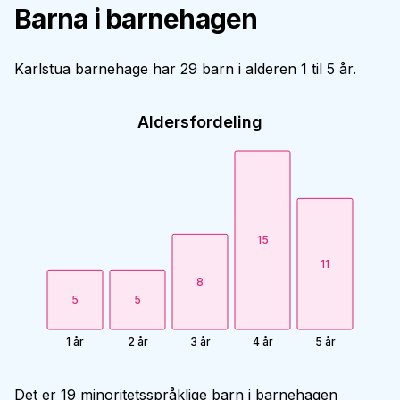
Barna i barnehagen
Karlstua barnehage har 29 barn i alderen 1 til 5 år.
Aldersfordeling
15
11
8
5
5
1 år
2 år
3 år
4 år
5 år
Det er 19 minoritetsspråklige barn i barnehagen