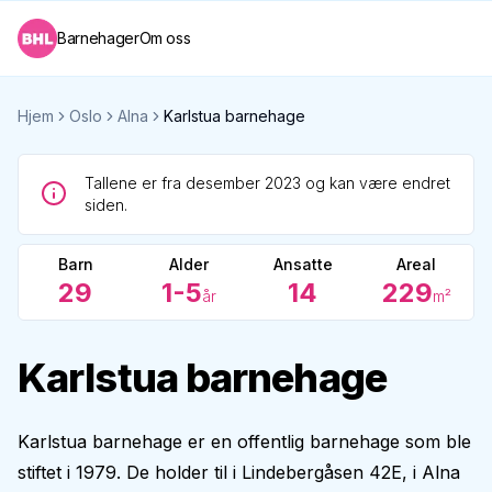
Barnehager
Om oss
Hjem
Oslo
Alna
Karlstua barnehage
Tallene er fra desember 2023 og kan være endret
siden.
Barn
Alder
Ansatte
Areal
29
1-5
14
229
år
m²
Karlstua barnehage
Karlstua barnehage er en offentlig barnehage som ble
stiftet i 1979. De holder til i Lindebergåsen 42E, i Alna