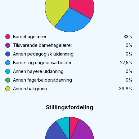
Barnehagelærer
33
%
Tilsvarende barnehagelærer
0
%
Annen pedagogisk utdanning
0
%
Barne- og ungdomsarbeider
27,5
%
Annen høyere utdanning
0
%
Annen fagarbeiderutdanning
0
%
Annen bakgrunn
39,6
%
Stillingsfordeling