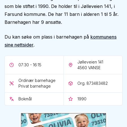
som ble stiftet i 1990. De holder til i Jølleveien 141, i
Farsund kommune. De har 11 barn i alderen 1 til 5 år.
Barnehagen har 9 ansatte.
Du kan søke om plass i barnehagen på
kommunens
sine nettsider
.
Jølleveien 141
07:30 - 16:15
4560
VANSE
Ordinær barnehage
Org. 873483482
Privat barnehage
Bokmål
1990