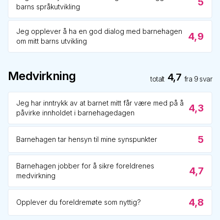
5
barns språkutvikling
Jeg opplever å ha en god dialog med barnehagen
4,9
om mitt barns utvikling
Medvirkning
4,7
totalt
fra
9
svar
Jeg har inntrykk av at barnet mitt får være med på å
4,3
påvirke innholdet i barnehagedagen
5
Barnehagen tar hensyn til mine synspunkter
Barnehagen jobber for å sikre foreldrenes
4,7
medvirkning
4,8
Opplever du foreldremøte som nyttig?