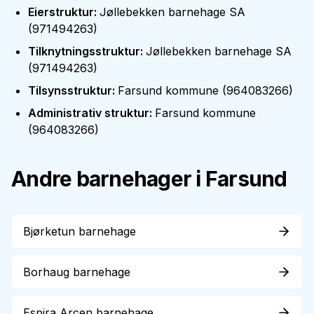
Eierstruktur
:
Jøllebekken barnehage SA
(
971494263
)
Tilknytningsstruktur
:
Jøllebekken barnehage SA
(
971494263
)
Tilsynsstruktur
:
Farsund kommune
(
964083266
)
Administrativ struktur
:
Farsund kommune
(
964083266
)
Andre barnehager i
Farsund
Bjørketun barnehage
Borhaug barnehage
Espira Arcen barnehage