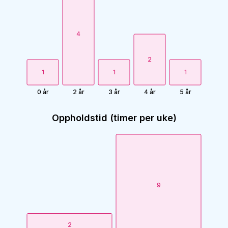
4
2
1
1
1
0 år
2 år
3 år
4 år
5 år
Oppholdstid (timer per uke)
9
2