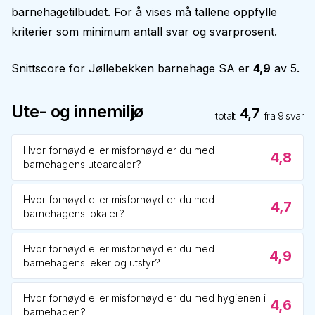
barnehagetilbudet. For å vises må tallene oppfylle
kriterier som minimum antall svar og svarprosent.
Snittscore for
Jøllebekken barnehage SA
er
4,9
av 5.
Ute- og innemiljø
4,7
totalt
fra
9
svar
Hvor fornøyd eller misfornøyd er du med
4,8
barnehagens utearealer?
Hvor fornøyd eller misfornøyd er du med
4,7
barnehagens lokaler?
Hvor fornøyd eller misfornøyd er du med
4,9
barnehagens leker og utstyr?
Hvor fornøyd eller misfornøyd er du med hygienen i
4,6
barnehagen?