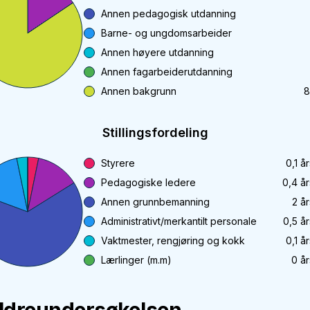
Annen pedagogisk utdanning
Barne- og ungdomsarbeider
Annen høyere utdanning
Annen fagarbeiderutdanning
Annen bakgrunn
8
Stillingsfordeling
Styrere
0,1
år
Pedagogiske ledere
0,4
år
Annen grunnbemanning
2
år
Administrativt/merkantilt personale
0,5
år
Vaktmester, rengjøring og kokk
0,1
år
Lærlinger (m.m)
0
år