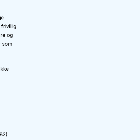
ge
ivillig
ere og
er som
ikke
82
)