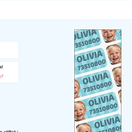
al
m²