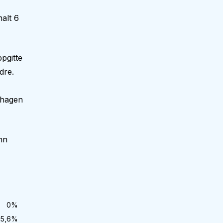
alt 6
pgitte
dre.
nehagen
nn
0
%
15,6
%