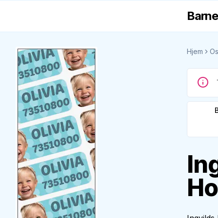
Barne
Hjem
Os
In
Ho