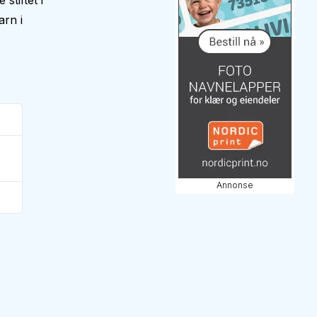
stiftet i
arn i
Annonse