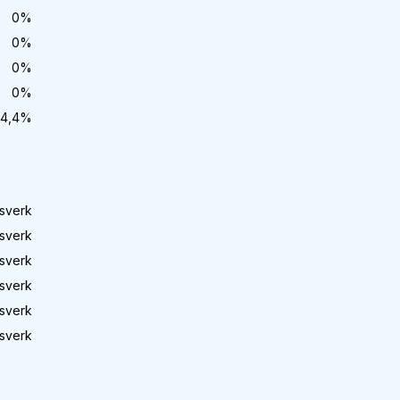
0
%
0
%
0
%
0
%
4,4
%
sverk
sverk
sverk
sverk
sverk
sverk