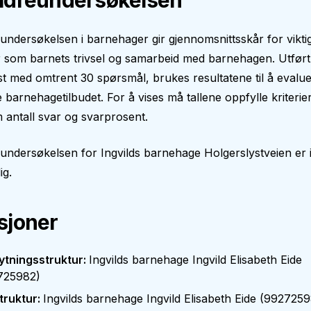
ldreundersøkelsen
undersøkelsen i barnehager gir gjennomsnittsskår for vikti
som barnets trivsel og samarbeid med barnehagen. Utført fr
t med omtrent 30 spørsmål, brukes resultatene til å evalu
 barnehagetilbudet. For å vises må tallene oppfylle kriteri
antall svar og svarprosent.
eundersøkelsen for
Ingvilds barnehage Holgerslystveien
er 
ig.
sjoner
ytningsstruktur
:
Ingvilds barnehage Ingvild Elisabeth Eide
725982
)
truktur
:
Ingvilds barnehage Ingvild Elisabeth Eide
(
9927259