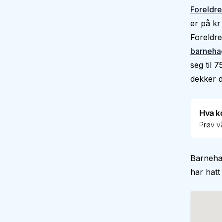
Foreldre
er på kr
Foreldre
barneha
seg til 
dekker de
Hva k
Prøv vå
Barneha
har hatt