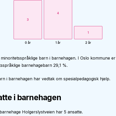
4
3
1
0 år
1 år
2 år
 minoritetsspråklige barn i barnehagen. I Oslo kommune er
tsspråklige barnehagebarn 29,1 %.
rn i barnehagen har vedtak om spesialpedagogisk hjelp.
tte i barnehagen
 barnehage Holgerslystveien har 5 ansatte.