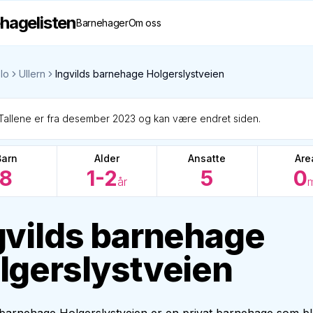
hagelisten
Barnehager
Om oss
lo
Ullern
Ingvilds barnehage Holgerslystveien
Tallene er fra desember 2023 og kan være endret siden.
Barn
Alder
Ansatte
Are
8
1-2
5
0
år
gvilds barnehage
lgerslystveien