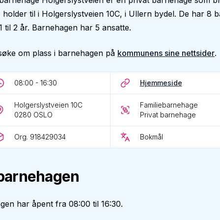
 barnehage Holgerslystveien er en privat barnehage som ble 
 holder til i Holgerslystveien 10C, i Ullern bydel. De har 8 b
1 til 2 år. Barnehagen har 5 ansatte.
søke om plass i barnehagen på
kommunens sine nettsider
.
08:00 - 16:30
Hjemmeside
Holgerslystveien 10C
Familiebarnehage
0280
OSLO
Privat barnehage
Org. 918429034
Bokmål
barnehagen
en har åpent fra 08:00 til 16:30.