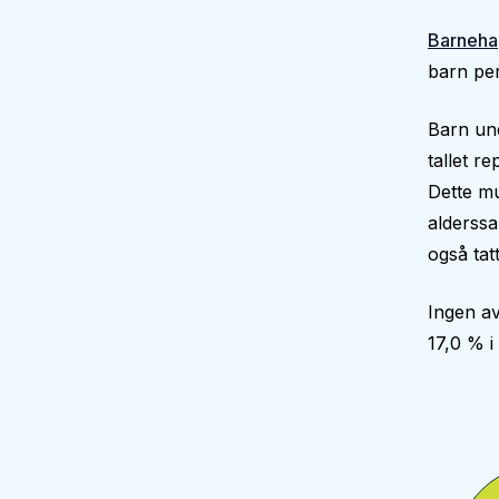
Barneha
barn per
Barn und
tallet r
Dette mu
alderssa
også tatt
Ingen av
17,0 % 