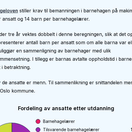
geloven
stiller krav til bemanningen i barnehagen på makim
 ansatt og 14 barn per barnehagelærer.
er tre år vektes dobbelt i denne beregningen, slik at det op
epresenterer antall barn per ansatt som om alle barna var el
liggjør en sammenligning av barnehager med ulik
mmensetning. I tillegg er barnas avtalte oppholdstid i bar
 i betraktning.
 de ansatte er menn. Til sammenlikning er snittandelen me
i Oslo kommune.
Fordeling av ansatte etter utdanning
Barnehagelærer
Tilsvarende barnehagelærer