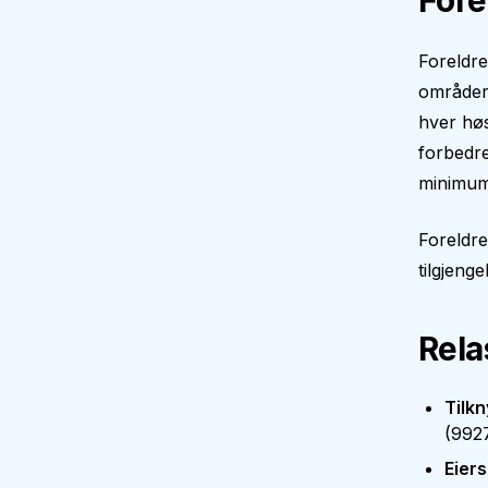
Fore
Foreldre
områder 
hver høs
forbedre
minimum 
Foreldr
tilgjengel
Rela
Tilkn
(
992
Eiers