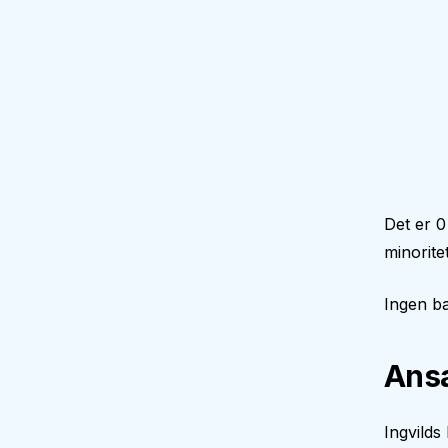
Det er 0
minorite
Ingen ba
Ansa
Ingvilds