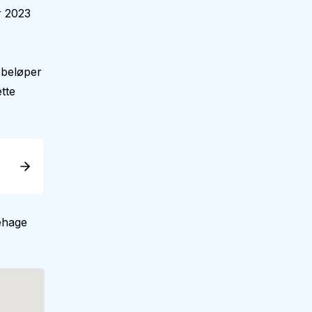
r 2023
 beløper
tte
ehage