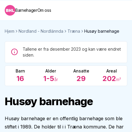
Barnehager
Om oss
Hjem
Nordland - Nordlánnda
Træna
Husøy barnehage
Tallene er fra desember 2023 og kan være endret
siden.
Barn
Alder
Ansatte
Areal
16
1-5
29
202
år
m²
Husøy barnehage
Husøy barnehage er en offentlig barnehage som ble
stiftet i 1989. De holder til i i Træna kommune. De har