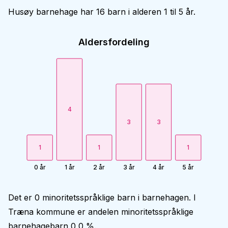
Husøy barnehage har 16 barn i alderen 1 til 5 år.
Aldersfordeling
4
3
3
1
1
1
0 år
1 år
2 år
3 år
4 år
5 år
Det er 0 minoritetsspråklige barn i barnehagen. I
Træna kommune er andelen minoritetsspråklige
barnehagebarn 0,0 %.