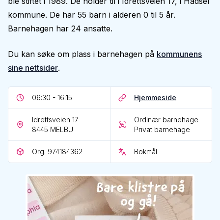
ble stiftet i 1989. De holder til i Idrettsveien 17, i Hadsel
kommune. De har 55 barn i alderen 0 til 5 år.
Barnehagen har 24 ansatte.
Du kan søke om plass i barnehagen på
kommunens
sine nettsider
.
06:30 - 16:15
Hjemmeside
Idrettsveien 17
Ordinær barnehage
8445
MELBU
Privat barnehage
Org. 974184362
Bokmål