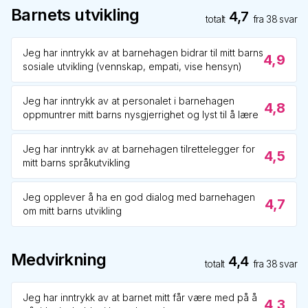
Barnets utvikling
4,7
totalt
fra
38
svar
Jeg har inntrykk av at barnehagen bidrar til mitt barns
4,9
sosiale utvikling (vennskap, empati, vise hensyn)
Jeg har inntrykk av at personalet i barnehagen
4,8
oppmuntrer mitt barns nysgjerrighet og lyst til å lære
Jeg har inntrykk av at barnehagen tilrettelegger for
4,5
mitt barns språkutvikling
Jeg opplever å ha en god dialog med barnehagen
4,7
om mitt barns utvikling
Medvirkning
4,4
totalt
fra
38
svar
Jeg har inntrykk av at barnet mitt får være med på å
4,3