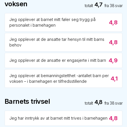
voksen
4,7
totalt
fra
38
svar
Jeg opplever at barnet mitt føler seg trygg på
4,8
personalet i barnehagen
Jeg opplever at de ansatte tar hensyn til mitt barns
4,8
behov
4,9
Jeg opplever at de ansatte er engasjerte i mitt barn
Jeg opplever at bemanningstetthet -antallet barn per
4,1
voksen – i barnehagen er tilfredsstillende
Barnets trivsel
4,8
totalt
fra
38
svar
4,8
Jeg har inntrykk av at barnet mitt trives i barnehagen