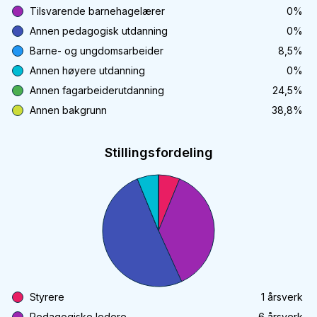
Tilsvarende barnehagelærer
0
%
Annen pedagogisk utdanning
0
%
Barne- og ungdomsarbeider
8,5
%
Annen høyere utdanning
0
%
Annen fagarbeiderutdanning
24,5
%
Annen bakgrunn
38,8
%
Stillingsfordeling
Styrere
1
årsverk
Pedagogiske ledere
6
årsverk