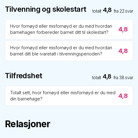
Tilvenning og skolestart
4,8
totalt
fra
22
svar
Hvor fornøyd eller misfornøyd er du med hvordan
4,8
barnehagen forbereder barnet ditt til skolestart?
Hvor fornøyd eller misfornøyd er du med hvordan
4,8
barnet ditt ble ivaretatt i tilvenningsperioden?
Tilfredshet
4,8
totalt
fra
38
svar
Totalt sett, hvor fornøyd eller misfornøyd er du med
4,8
din barnehage?
Relasjoner