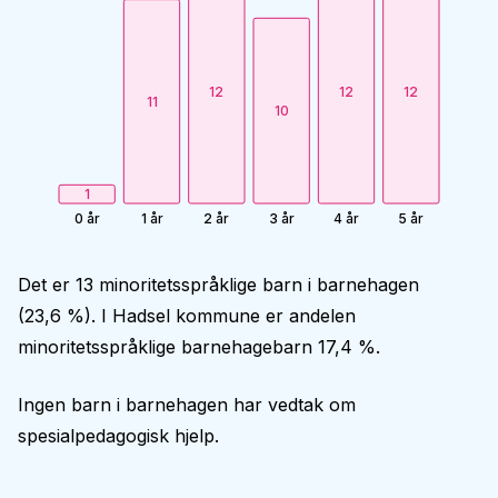
12
12
12
11
10
1
0 år
1 år
2 år
3 år
4 år
5 år
Det er 13 minoritetsspråklige barn i barnehagen
(23,6 %). I Hadsel kommune er andelen
minoritetsspråklige barnehagebarn 17,4 %.
Ingen barn i barnehagen har vedtak om
spesialpedagogisk hjelp.