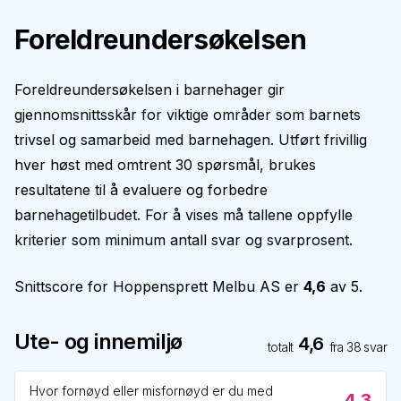
Foreldreundersøkelsen
Foreldreundersøkelsen i barnehager gir
gjennomsnittsskår for viktige områder som barnets
trivsel og samarbeid med barnehagen. Utført frivillig
hver høst med omtrent 30 spørsmål, brukes
resultatene til å evaluere og forbedre
barnehagetilbudet. For å vises må tallene oppfylle
kriterier som minimum antall svar og svarprosent.
Snittscore for
Hoppensprett Melbu AS
er
4,6
av 5.
Ute- og innemiljø
4,6
totalt
fra
38
svar
Hvor fornøyd eller misfornøyd er du med
4,3