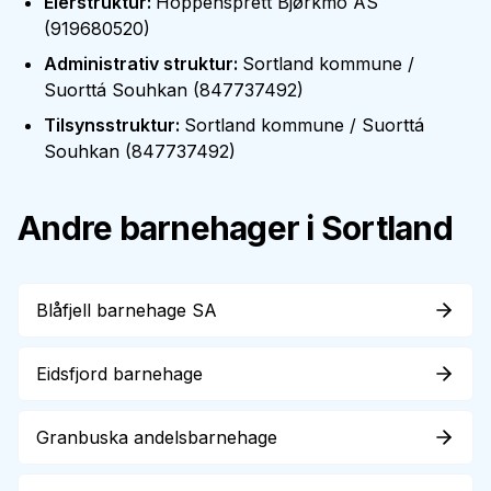
Eierstruktur
:
Hoppensprett Bjørkmo AS
(
919680520
)
Administrativ struktur
:
Sortland kommune /
Suorttá Souhkan
(
847737492
)
Tilsynsstruktur
:
Sortland kommune / Suorttá
Souhkan
(
847737492
)
Andre barnehager i
Sortland
Blåfjell barnehage SA
Eidsfjord barnehage
Granbuska andelsbarnehage