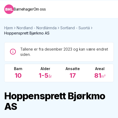
Barnehager
Om oss
Hjem
Nordland - Nordlánnda
Sortland - Suortá
Hoppensprett Bjørkmo AS
Tallene er fra desember 2023 og kan være endret
siden.
Barn
Alder
Ansatte
Areal
10
1-5
17
81
år
m²
Hoppensprett Bjørkmo
AS