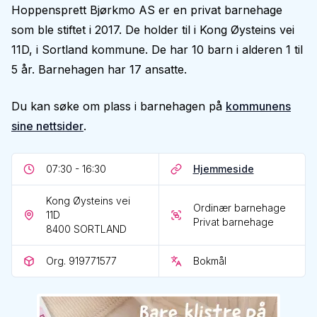
Hoppensprett Bjørkmo AS er en privat barnehage
som ble stiftet i 2017. De holder til i Kong Øysteins vei
11D, i Sortland kommune. De har 10 barn i alderen 1 til
5 år. Barnehagen har 17 ansatte.
Du kan søke om plass i barnehagen på
kommunens
sine nettsider
.
07:30 - 16:30
Hjemmeside
Kong Øysteins vei
Ordinær barnehage
11D
Privat barnehage
8400
SORTLAND
Org. 919771577
Bokmål