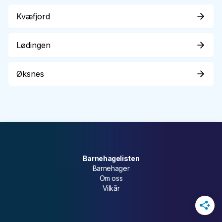
Kvæfjord
Lødingen
Øksnes
Barnehagelisten
Barnehager
Om oss
Vilkår