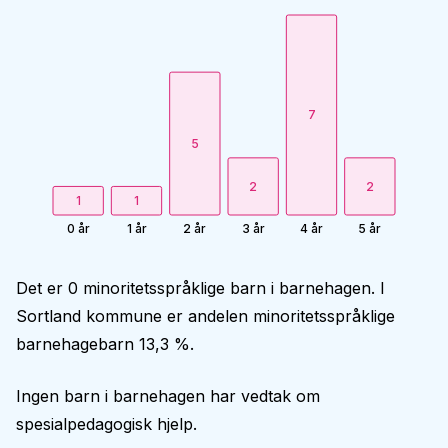
7
5
2
2
1
1
0 år
1 år
2 år
3 år
4 år
5 år
Det er 0 minoritetsspråklige barn i barnehagen. I
Sortland kommune er andelen minoritetsspråklige
barnehagebarn 13,3 %.
Ingen barn i barnehagen har vedtak om
spesialpedagogisk hjelp.