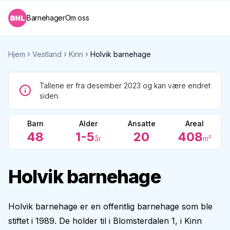
Barnehager
Om oss
Hjem
Vestland
Kinn
Holvik barnehage
Tallene er fra desember 2023 og kan være endret
siden.
Barn
Alder
Ansatte
Areal
48
1-5
20
408
år
m²
Holvik barnehage
Holvik barnehage er en offentlig barnehage som ble
stiftet i 1989. De holder til i Blomsterdalen 1, i Kinn