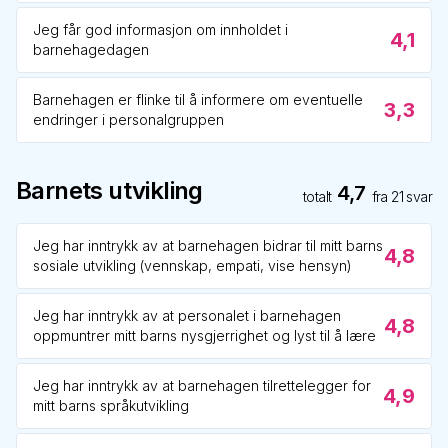
Jeg får god informasjon om innholdet i
4,1
barnehagedagen
Barnehagen er flinke til å informere om eventuelle
3,3
endringer i personalgruppen
Barnets utvikling
4,7
totalt
fra
21
svar
Jeg har inntrykk av at barnehagen bidrar til mitt barns
4,8
sosiale utvikling (vennskap, empati, vise hensyn)
Jeg har inntrykk av at personalet i barnehagen
4,8
oppmuntrer mitt barns nysgjerrighet og lyst til å lære
Jeg har inntrykk av at barnehagen tilrettelegger for
4,9
mitt barns språkutvikling