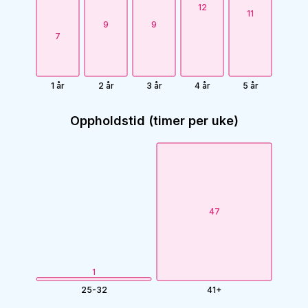
12
11
9
9
7
1 år
2 år
3 år
4 år
5 år
Oppholdstid (timer per uke)
47
1
25-32
41+