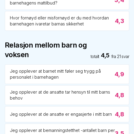
3,4
barnehagens mattilbud?
Hvor fornøyd eller misfornøyd er du med hvordan
4,3
barnehagen ivaretar barnas sikkerhet
Relasjon mellom barn og
voksen
4,5
totalt
fra
21
svar
Jeg opplever at barnet mitt føler seg trygg på
4,9
personalet i barnehagen
Jeg opplever at de ansatte tar hensyn til mitt barns
4,8
behov
4,8
Jeg opplever at de ansatte er engasjerte i mitt barn
Jeg opplever at bemanningstetthet -antallet barn per
3,5