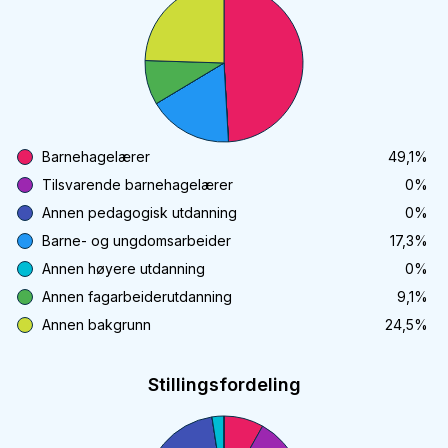
Barnehagelærer
49,1
%
Tilsvarende barnehagelærer
0
%
Annen pedagogisk utdanning
0
%
Barne- og ungdomsarbeider
17,3
%
Annen høyere utdanning
0
%
Annen fagarbeiderutdanning
9,1
%
Annen bakgrunn
24,5
%
Stillingsfordeling