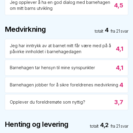
Jeg opplever å ha en god dialog med barnehagen
4,5
om mitt barns utvikling
Medvirkning
4
totalt
fra
21
svar
Jeg har inntrykk av at barnet mitt får være med på å
4,1
påvirke innholdet i barnehagedagen
4,1
Barnehagen tar hensyn til mine synspunkter
4
Barnehagen jobber for å sikre foreldrenes medvirkning
3,7
Opplever du foreldremøte som nyttig?
Henting og levering
4,2
totalt
fra
21
svar