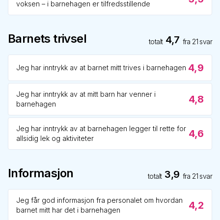
voksen – i barnehagen er tilfredsstillende
Barnets trivsel
4,7
totalt
fra
21
svar
4,9
Jeg har inntrykk av at barnet mitt trives i barnehagen
Jeg har inntrykk av at mitt barn har venner i
4,8
barnehagen
Jeg har inntrykk av at barnehagen legger til rette for
4,6
allsidig lek og aktiviteter
Informasjon
3,9
totalt
fra
21
svar
Jeg får god informasjon fra personalet om hvordan
4,2
barnet mitt har det i barnehagen