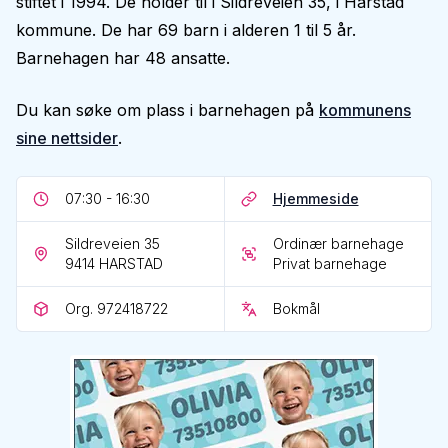
stiftet i 1994. De holder til i Sildreveien 35, i Harstad
kommune. De har 69 barn i alderen 1 til 5 år.
Barnehagen har 48 ansatte.
Du kan søke om plass i barnehagen på
kommunens
sine nettsider
.
07:30 - 16:30
Hjemmeside
Sildreveien 35
Ordinær barnehage
9414
HARSTAD
Privat barnehage
Org. 972418722
Bokmål