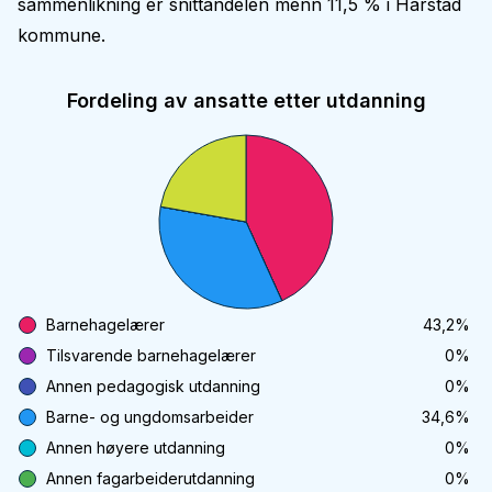
sammenlikning er snittandelen menn 11,5 % i Harstad
kommune.
Fordeling av ansatte etter utdanning
Barnehagelærer
43,2
%
Tilsvarende barnehagelærer
0
%
Annen pedagogisk utdanning
0
%
Barne- og ungdomsarbeider
34,6
%
Annen høyere utdanning
0
%
Annen fagarbeiderutdanning
0
%