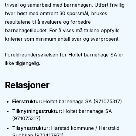
trivsel og samarbeid med barnehagen. Utført frivillig
hver høst med omtrent 30 spørsmål, brukes
resultatene til å evaluere og forbedre
barnehagetilbudet. For å vises må tallene oppfylle
kriterier som minimum antall svar og svarprosent.
Foreldreundersøkelsen for
Holtet barnehage SA
er
ikke tilgjengelig.
Relasjoner
Eierstruktur
:
Holtet barnehage SA
(
971075317
)
Tilknytningsstruktur
:
Holtet barnehage SA
(
971075317
)
Tilsynsstruktur
:
Harstad kommune / Hársttáid
Suohkan
(
972417971
)