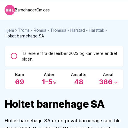
Barnehager
Om oss
Hjem
Troms - Romsa - Tromssa
Harstad - Hárstták
Holtet barnehage SA
Tallene er fra desember 2023 og kan være endret
siden.
Barn
Alder
Ansatte
Areal
69
1-5
48
386
år
m²
Holtet barnehage SA
Holtet barnehage SA er en privat barnehage som ble