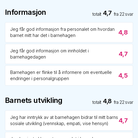
Informasjon
4,7
totalt
fra
22
svar
Jeg får god informasjon fra personalet om hvordan
4,8
barnet mitt har det i barnehagen
Jeg får god informasjon om innholdet i
4,7
barnehagedagen
Barnehagen er flinke til å informere om eventuelle
4,5
endringer i personalgruppen
Barnets utvikling
4,8
totalt
fra
22
svar
Jeg har inntrykk av at barnehagen bidrar til mitt barns
4,7
sosiale utvikling (vennskap, empati, vise hensyn)