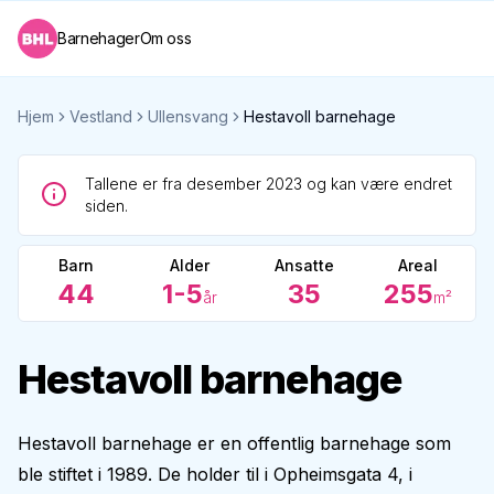
Barnehager
Om oss
Hjem
Vestland
Ullensvang
Hestavoll barnehage
Tallene er fra desember 2023 og kan være endret
siden.
Barn
Alder
Ansatte
Areal
44
1-5
35
255
år
m²
Hestavoll barnehage
Hestavoll barnehage er en offentlig barnehage som
ble stiftet i 1989. De holder til i Opheimsgata 4, i