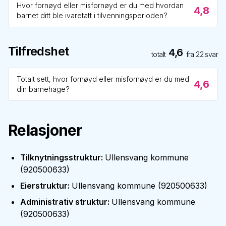
Hvor fornøyd eller misfornøyd er du med hvordan
4,8
barnet ditt ble ivaretatt i tilvenningsperioden?
Tilfredshet
4,6
totalt
fra
22
svar
Totalt sett, hvor fornøyd eller misfornøyd er du med
4,6
din barnehage?
Relasjoner
Tilknytningsstruktur
:
Ullensvang kommune
(
920500633
)
Eierstruktur
:
Ullensvang kommune
(
920500633
)
Administrativ struktur
:
Ullensvang kommune
(
920500633
)