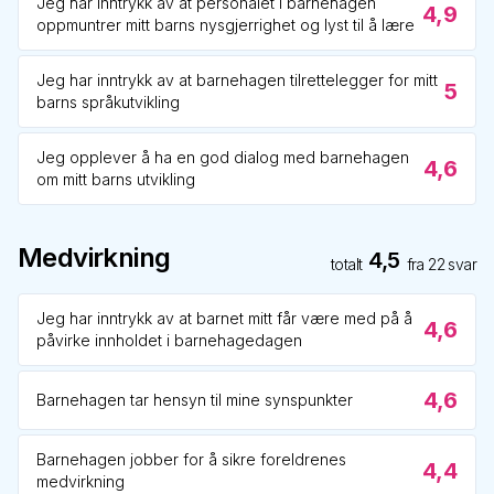
Jeg har inntrykk av at personalet i barnehagen
4,9
oppmuntrer mitt barns nysgjerrighet og lyst til å lære
Jeg har inntrykk av at barnehagen tilrettelegger for mitt
5
barns språkutvikling
Jeg opplever å ha en god dialog med barnehagen
4,6
om mitt barns utvikling
Medvirkning
4,5
totalt
fra
22
svar
Jeg har inntrykk av at barnet mitt får være med på å
4,6
påvirke innholdet i barnehagedagen
4,6
Barnehagen tar hensyn til mine synspunkter
Barnehagen jobber for å sikre foreldrenes
4,4
medvirkning