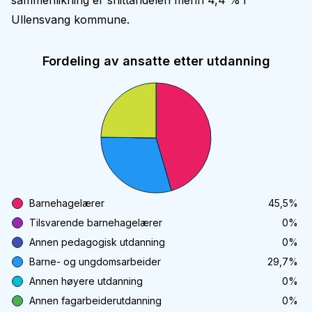
sammenlikning er snittandelen menn 4,4 % i
Ullensvang kommune.
Fordeling av ansatte etter utdanning
Barnehagelærer
45,5
%
Tilsvarende barnehagelærer
0
%
Annen pedagogisk utdanning
0
%
Barne- og ungdomsarbeider
29,7
%
Annen høyere utdanning
0
%
Annen fagarbeiderutdanning
0
%