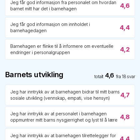
Jeg får god informasjon fra personalet om hvordan
4,6
barnet mitt har det i barnehagen
Jeg får god informasjon om innholdet i
4,4
barnehagedagen
Barnehagen er flinke til å informere om eventuelle
4,2
endringer i personalgruppen
Barnets utvikling
4,6
totalt
fra
18
svar
Jeg har inntrykk av at barnehagen bidrar til mitt barns
4,7
sosiale utvikling (vennskap, empati, vise hensyn)
Jeg har inntrykk av at personalet i barnehagen
4,8
oppmuntrer mitt barns nysgjerrighet og lyst til å lære
Jeg har inntrykk av at barnehagen tilrettelegger for
4,4