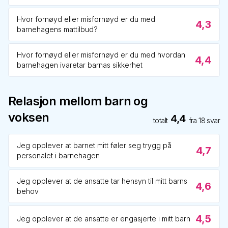
Hvor fornøyd eller misfornøyd er du med
4,3
barnehagens mattilbud?
Hvor fornøyd eller misfornøyd er du med hvordan
4,4
barnehagen ivaretar barnas sikkerhet
Relasjon mellom barn og
voksen
4,4
totalt
fra
18
svar
Jeg opplever at barnet mitt føler seg trygg på
4,7
personalet i barnehagen
Jeg opplever at de ansatte tar hensyn til mitt barns
4,6
behov
4,5
Jeg opplever at de ansatte er engasjerte i mitt barn