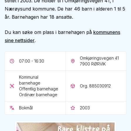
stiftet i 2003. De holder til i Omkjøringsvegen 41, i
Nærøysund kommune. De har 46 barn i alderen 1 til 5
år. Barnehagen har 18 ansatte.
Du kan søke om plass i barnehagen på
kommunens
sine nettsider
.
Omkjøringsvegen 41
07:00 - 16:30
7900
RØRVIK
Kommunal
barnehage
Org. 885030912
Offentlig barnehage
Ordinær barnehage
Bokmål
2003