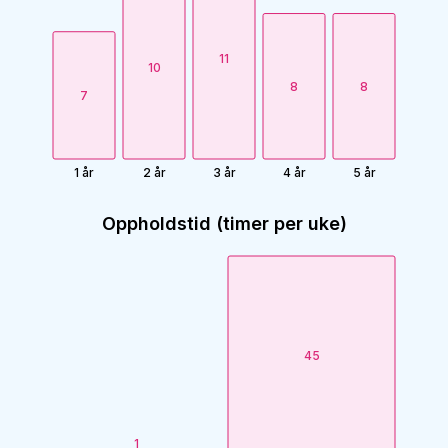
11
10
8
8
7
1 år
2 år
3 år
4 år
5 år
Oppholdstid (timer per uke)
45
1