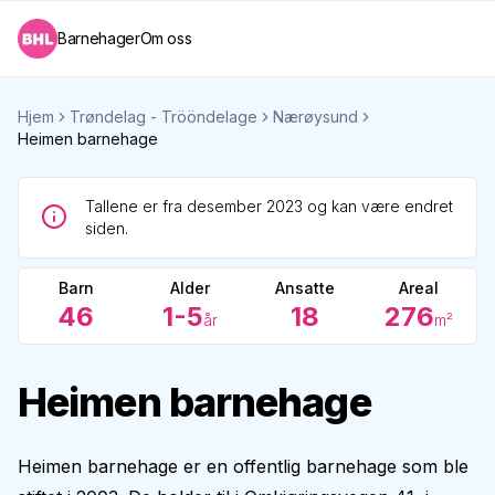
Barnehager
Om oss
Hjem
Trøndelag - Trööndelage
Nærøysund
Heimen barnehage
Tallene er fra desember 2023 og kan være endret
siden.
Barn
Alder
Ansatte
Areal
46
1-5
18
276
år
m²
Heimen barnehage
Heimen barnehage er en offentlig barnehage som ble