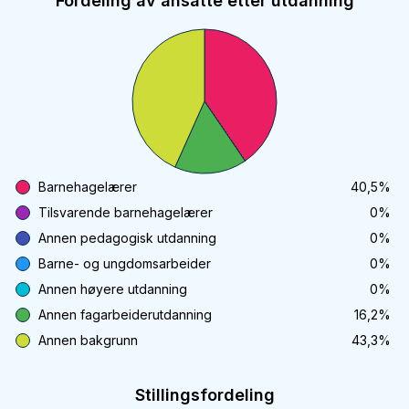
Fordeling av ansatte etter utdanning
Barnehagelærer
40,5
%
Tilsvarende barnehagelærer
0
%
Annen pedagogisk utdanning
0
%
Barne- og ungdomsarbeider
0
%
Annen høyere utdanning
0
%
Annen fagarbeiderutdanning
16,2
%
Annen bakgrunn
43,3
%
Stillingsfordeling