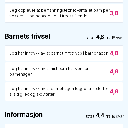
Jeg opplever at bemanningstetthet -antallet barn per
3,8
voksen – i barnehagen er tilfredsstillende
Barnets trivsel
4,8
totalt
fra
18
svar
4,8
Jeg har inntrykk av at barnet mitt trives i barnehagen
Jeg har inntrykk av at mitt barn har venner i
4,8
barnehagen
Jeg har inntrykk av at barnehagen legger til rette for
4,8
allsidig lek og aktiviteter
Informasjon
4,4
totalt
fra
18
svar