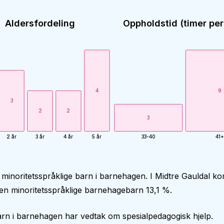
Aldersfordeling
Oppholdstid (timer per
4
9
3
2
2
3
2 år
3 år
4 år
5 år
33-40
41+
 minoritetsspråklige barn i barnehagen. I Midtre Gauldal 
en minoritetsspråklige barnehagebarn 13,1 %.
rn i barnehagen har vedtak om spesialpedagogisk hjelp.