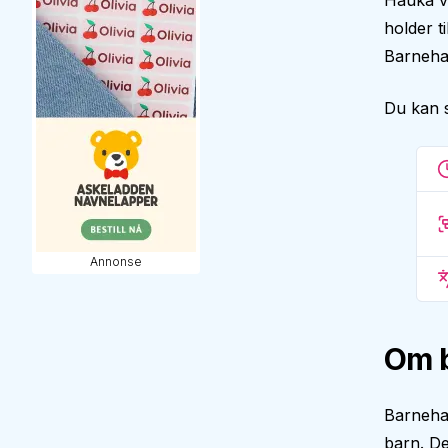
Hauka vi
holder t
Barneha
Du kan 
Annonse
Om 
Barnehag
barn. De