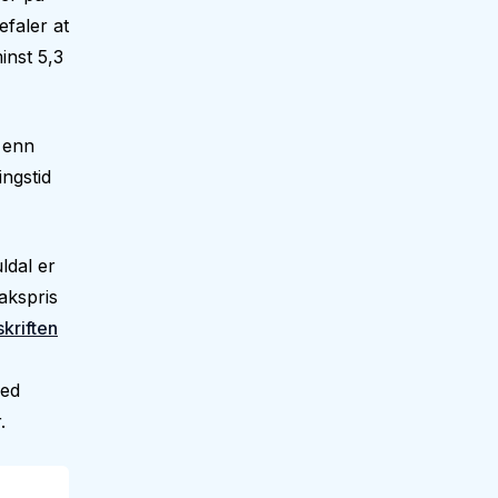
faler at
inst 5,3
e enn
ngstid
ldal er
akspris
skriften
med
.