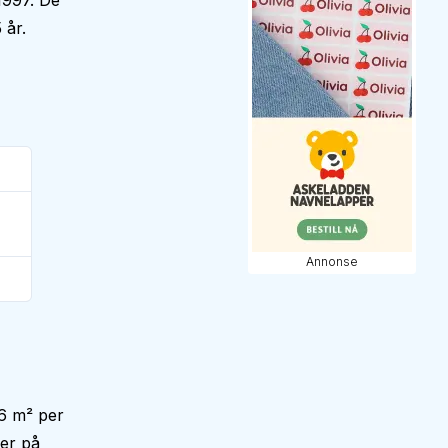
1997. De
 år.
Annonse
6 m² per
 er på