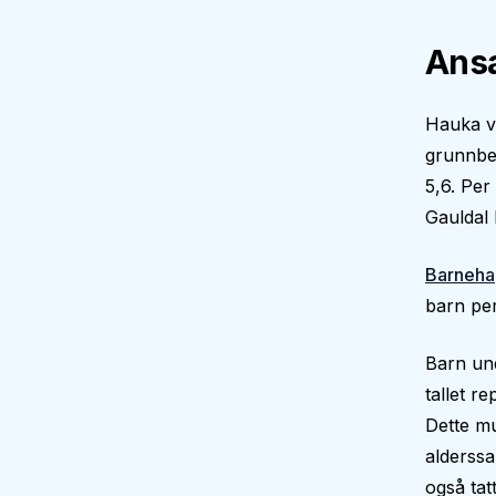
Ansa
Hauka vi
grunnbe
5,6. Per
Gauldal
Barneha
barn per
Barn und
tallet r
Dette mu
alderssa
også tatt