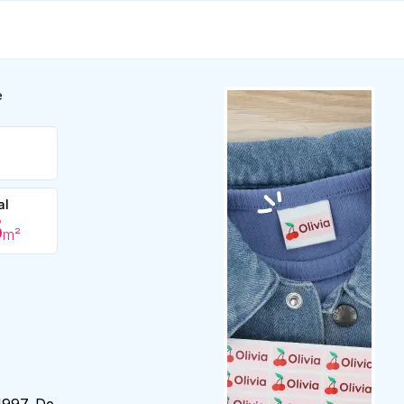
e
al
5
m²