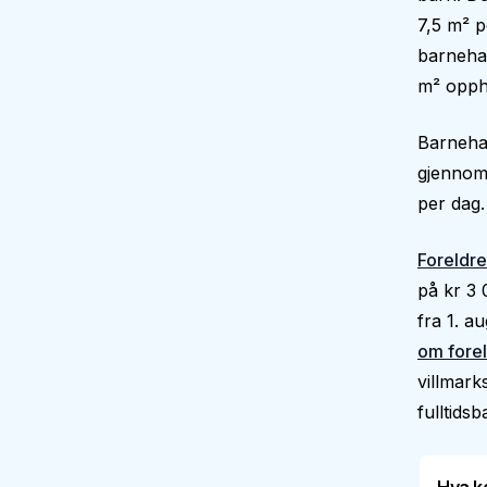
7,5 m² p
barnehag
m² oppho
Barnehag
gjennoms
per dag.
Foreldre
på kr 3
fra 1. a
om forel
villmark
fulltids