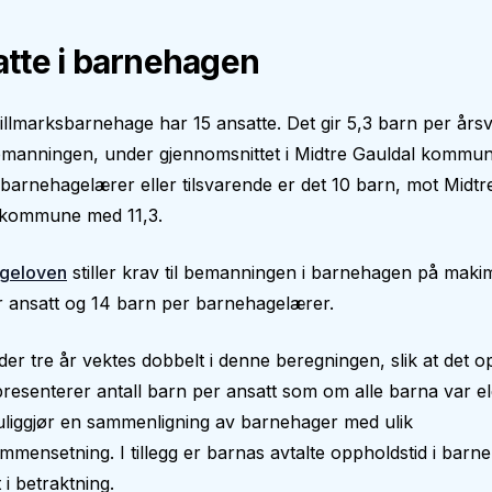
tte i barnehagen
llmarksbarnehage har 15 ansatte. Det gir 5,3 barn per årsv
manningen, under gjennomsnittet i Midtre Gauldal kommu
 barnehagelærer eller tilsvarende er det 10 barn, mot Midtr
 kommune med 11,3.
geloven
stiller krav til bemanningen i barnehagen på makim
 ansatt og 14 barn per barnehagelærer.
er tre år vektes dobbelt i denne beregningen, slik at det op
epresenterer antall barn per ansatt som om alle barna var el
liggjør en sammenligning av barnehager med ulik
mmensetning. I tillegg er barnas avtalte oppholdstid i bar
 i betraktning.