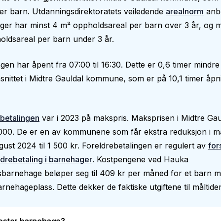
er barn. Utdanningsdirektoratets veiledende
arealnorm
anbe
er har minst 4 m² oppholdsareal per barn over 3 år, og m
ldsareal per barn under 3 år.
en har åpent fra 07:00 til 16:30. Dette er 0,6 timer mindr
nittet i Midtre Gauldal kommune, som er på 10,1 timer åpni
betalingen
var i 2023 på makspris. Maksprisen i Midtre Gau
 000. De er en av kommunene som får ekstra reduksjon i m
ugust 2024 til 1 500 kr. Foreldrebetalingen er regulert av
for
drebetaling i barnehager
. Kostpengene ved Hauka
sbarnehage beløper seg til 409 kr per måned for et barn 
barnehageplass. Dette dekker de faktiske utgiftene til måltider