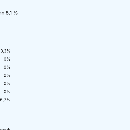
nn 8,1 %
53,3
%
0
%
0
%
0
%
0
%
0
%
6,7
%
sverk