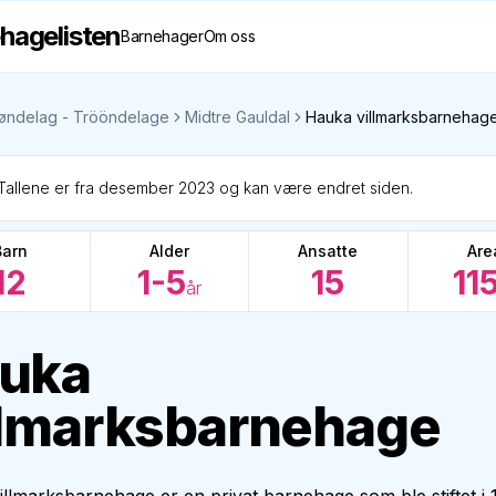
hagelisten
Barnehager
Om oss
øndelag - Trööndelage
Midtre Gauldal
Hauka villmarksbarnehag
Tallene er fra desember 2023 og kan være endret siden.
Barn
Alder
Ansatte
Are
12
1-5
15
11
år
uka
llmarksbarnehage