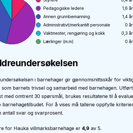
Pedagogiske ledere
1,6
år
Annen grunnbemanning
1,4
år
Administrativt/merkantilt personale
0
år
Vaktmester, rengjøring og kokk
0,3
år
Lærlinger (m.m)
0
år
ldreundersøkelsen
undersøkelsen i barnehager gir gjennomsnittsskår for vikti
som barnets trivsel og samarbeid med barnehagen. Utført fr
t med omtrent 30 spørsmål, brukes resultatene til å evalu
 barnehagetilbudet. For å vises må tallene oppfylle kriteri
antall svar og svarprosent.
re for
Hauka villmarksbarnehage
er
4,9
av 5.