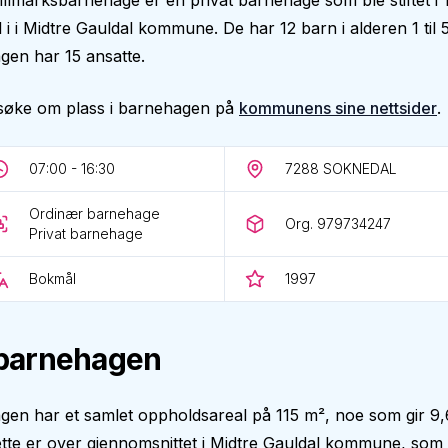
llmarksbarnehage er en privat barnehage som ble stiftet i 
il i i Midtre Gauldal kommune. De har 12 barn i alderen 1 til 5
gen har 15 ansatte.
søke om plass i barnehagen på
kommunens sine nettsider
.
07:00 - 16:30
7288
SOKNEDAL
Ordinær barnehage
Org. 979734247
Privat barnehage
Bokmål
1997
barnehagen
en har et samlet oppholdsareal på 115 m², noe som gir 9,
tte er over gjennomsnittet i Midtre Gauldal kommune, som