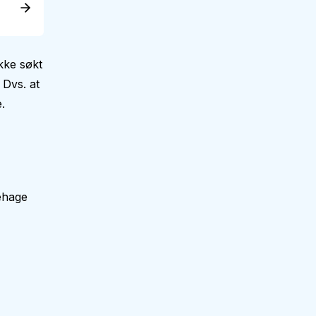
kke søkt
 Dvs. at
.
ehage