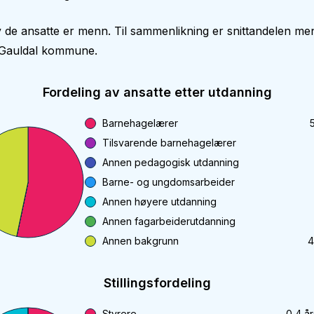
 de ansatte er menn. Til sammenlikning er snittandelen me
e Gauldal kommune.
Fordeling av ansatte etter utdanning
Barnehagelærer
Tilsvarende barnehagelærer
Annen pedagogisk utdanning
Barne- og ungdomsarbeider
Annen høyere utdanning
Annen fagarbeiderutdanning
Annen bakgrunn
4
Stillingsfordeling
Styrere
0,4
år