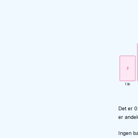
2
1 år
Det er 0
er andel
Ingen ba