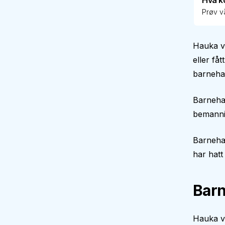
Hva k
Prøv vå
Hauka v
eller få
barnehag
Barneha
bemann
Barneha
har hatt
Barn
Hauka vi