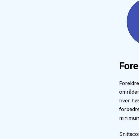
Fore
Foreldre
områder 
hver høs
forbedre
minimum 
Snittsco