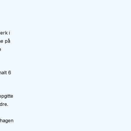
erk i
ne på
e
alt 6
pgitte
dre.
nehagen