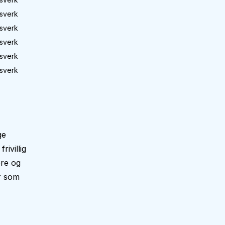
sverk
sverk
sverk
sverk
sverk
ge
ivillig
ere og
er som