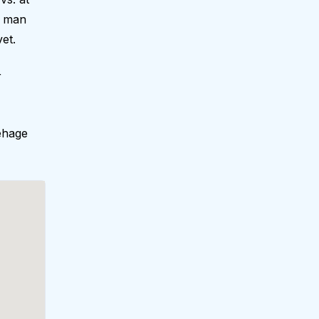
r man
et.
r
ehage