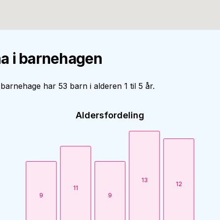
a i barnehagen
arnehage har 53 barn i alderen 1 til 5 år.
Aldersfordeling
13
12
11
9
9