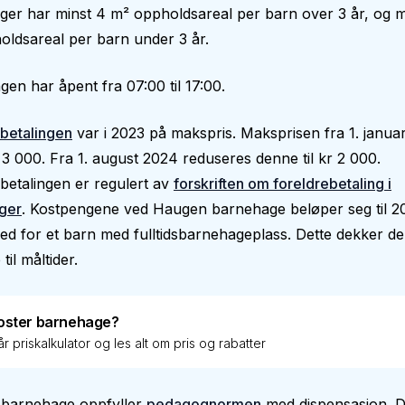
er har minst 4 m² oppholdsareal per barn over 3 år, og m
ldsareal per barn under 3 år.
en har åpent fra 07:00 til 17:00.
betalingen
var i 2023 på makspris. Maksprisen fra 1. janua
 3 000. Fra 1. august 2024 reduseres denne til kr 2 000.
betalingen er regulert av
forskriften om foreldrebetaling i
ger
. Kostpengene ved Haugen barnehage beløper seg til 2
d for et barn med fulltidsbarnehageplass. Dette dekker de 
 til måltider.
oster barnehage?
r priskalkulator og les alt om pris og rabatter
barnehage oppfyller
pedagognormen
med dispensasjon. D