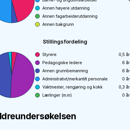
Annen høyere utdanning
Annen fagarbeiderutdanning
Annen bakgrunn
Stillingsfordeling
Styrere
0,5
år
Pedagogiske ledere
6
år
Annen grunnbemanning
6
år
Administrativt/merkantilt personale
0
år
Vaktmester, rengjøring og kokk
0,3
år
Lærlinger (m.m)
0
år
ldreundersøkelsen