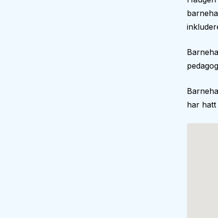
barnehag
inkluder
Barnehag
pedagogi
Barneha
har hatt