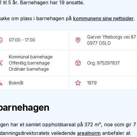
1 til 5 år. Barnehagen har 19 ansatte.
søke om plass i barnehagen på
kommunens sine nettsider
.
Garver Ytteborgs vei 87
07:00 - 17:00
0977
OSLO
Kommunal barnehage
Offentlig barnehage
Org. 975297837
Ordinær barnehage
Bokmål
1979
barnehagen
gen har et samlet oppholdsareal på 372 m², noe som gir 7
danningsdirektoratets veiledende
arealnorm
anbefaler at