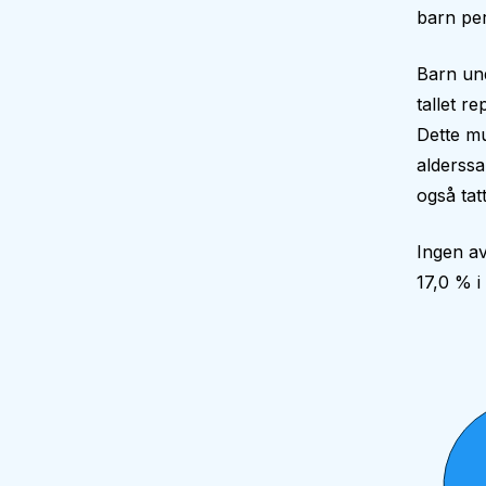
barn per
Barn und
tallet r
Dette mu
alderssa
også tatt
Ingen av
17,0 % 