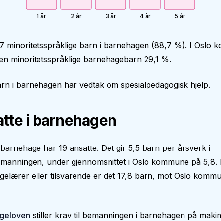
1 år
2 år
3 år
4 år
5 år
7 minoritetsspråklige barn i barnehagen (88,7 %). I Oslo
en minoritetsspråklige barnehagebarn 29,1 %.
rn i barnehagen har vedtak om spesialpedagogisk hjelp.
tte i barnehagen
arnehage har 19 ansatte. Det gir 5,5 barn per årsverk i
manningen, under gjennomsnittet i Oslo kommune på 5,8. 
gelærer eller tilsvarende er det 17,8 barn, mot Oslo kom
geloven
stiller krav til bemanningen i barnehagen på makim