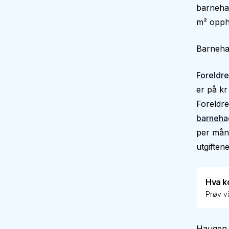
barnehag
m² oppho
Barnehag
Foreldre
er på kr
Foreldre
barneha
per måne
utgiftene
Hva k
Prøv vå
Haugen 