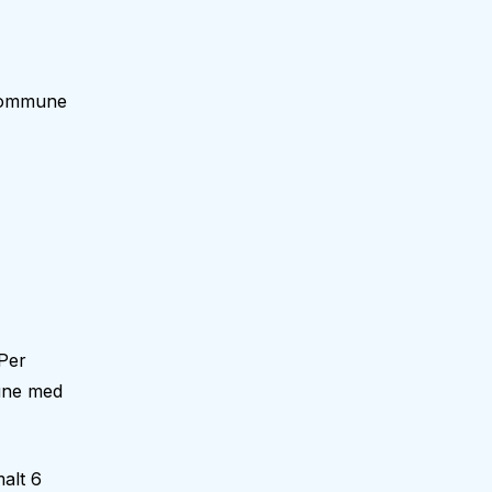
 kommune
Per
mune med
alt 6