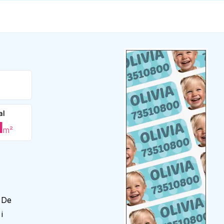
al
1
m²
 De
i