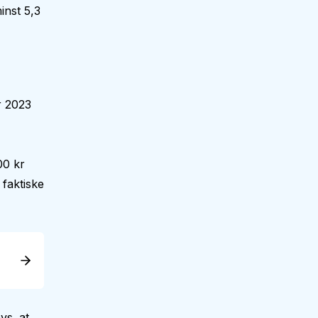
inst 5,3
r 2023
00 kr
faktiske
vs. at