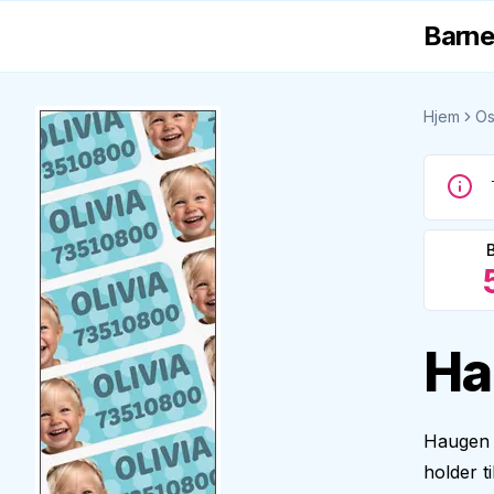
Barne
Hjem
Os
Ha
Haugen b
holder t