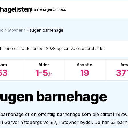
hagelisten
Barnehager
Om oss
lo
Stovner
Haugen barnehage
Tallene er fra desember 2023 og kan være endret siden.
Barn
Alder
Ansatte
Are
53
1-5
19
37
år
ugen barnehage
arnehage er en offentlig barnehage som ble stiftet i 1979.
il i Garver Ytteborgs vei 87, i Stovner bydel. De har 53 barn 