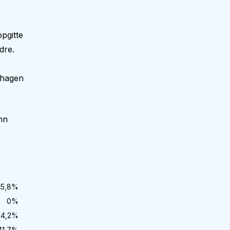
pgitte
dre.
nehagen
nn
5,8
%
0
%
4,2
%
41,7
%