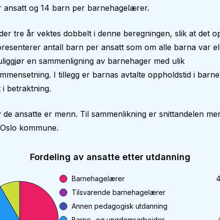
 ansatt og 14 barn per barnehagelærer.
er tre år vektes dobbelt i denne beregningen, slik at det op
epresenterer antall barn per ansatt som om alle barna var el
liggjør en sammenligning av barnehager med ulik
mmensetning. I tillegg er barnas avtalte oppholdstid i bar
 i betraktning.
 de ansatte er menn. Til sammenlikning er snittandelen me
i Oslo kommune.
Fordeling av ansatte etter utdanning
Barnehagelærer
4
Tilsvarende barnehagelærer
Annen pedagogisk utdanning
Barne- og ungdomsarbeider