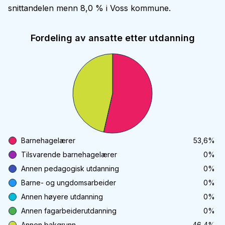
snittandelen menn 8,0 % i Voss kommune.
Fordeling av ansatte etter utdanning
Barnehagelærer
53,6
%
Tilsvarende barnehagelærer
0
%
Annen pedagogisk utdanning
0
%
Barne- og ungdomsarbeider
0
%
Annen høyere utdanning
0
%
Annen fagarbeiderutdanning
0
%
Annen bakgrunn
46,4
%