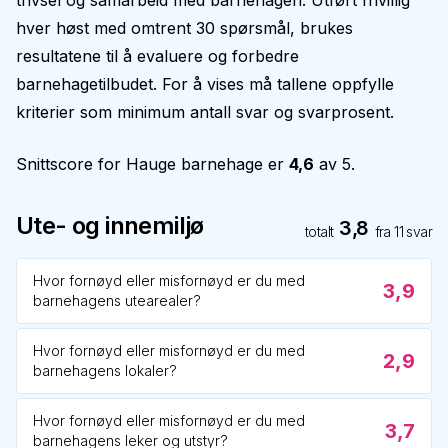
trivsel og samarbeid med barnehagen. Utført frivillig
hver høst med omtrent 30 spørsmål, brukes
resultatene til å evaluere og forbedre
barnehagetilbudet. For å vises må tallene oppfylle
kriterier som minimum antall svar og svarprosent.
Snittscore for
Hauge barnehage
er
4,6
av 5.
Ute- og innemiljø
3,8
totalt
fra
11
svar
Hvor fornøyd eller misfornøyd er du med
3,9
barnehagens utearealer?
Hvor fornøyd eller misfornøyd er du med
2,9
barnehagens lokaler?
Hvor fornøyd eller misfornøyd er du med
3,7
barnehagens leker og utstyr?