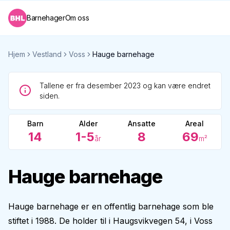
Barnehager
Om oss
Hjem
Vestland
Voss
Hauge barnehage
Tallene er fra desember 2023 og kan være endret
siden.
Barn
Alder
Ansatte
Areal
14
1-5
8
69
år
m²
Hauge barnehage
Hauge barnehage er en offentlig barnehage som ble
stiftet i 1988. De holder til i Haugsvikvegen 54, i Voss