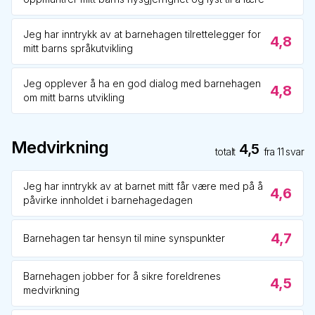
Jeg har inntrykk av at barnehagen tilrettelegger for
4,8
mitt barns språkutvikling
Jeg opplever å ha en god dialog med barnehagen
4,8
om mitt barns utvikling
Medvirkning
4,5
totalt
fra
11
svar
Jeg har inntrykk av at barnet mitt får være med på å
4,6
påvirke innholdet i barnehagedagen
4,7
Barnehagen tar hensyn til mine synspunkter
Barnehagen jobber for å sikre foreldrenes
4,5
medvirkning