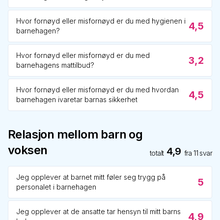
Hvor fornøyd eller misfornøyd er du med hygienen i
4,5
barnehagen?
Hvor fornøyd eller misfornøyd er du med
3,2
barnehagens mattilbud?
Hvor fornøyd eller misfornøyd er du med hvordan
4,5
barnehagen ivaretar barnas sikkerhet
Relasjon mellom barn og
voksen
4,9
totalt
fra
11
svar
Jeg opplever at barnet mitt føler seg trygg på
5
personalet i barnehagen
Jeg opplever at de ansatte tar hensyn til mitt barns
4,9