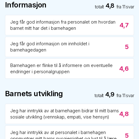
Informasjon
4,8
totalt
fra
11
svar
Jeg får god informasjon fra personalet om hvordan
4,7
barnet mitt har det i barnehagen
Jeg får god informasjon om innholdet i
5
barnehagedagen
Barnehagen er flinke til å informere om eventuelle
4,6
endringer i personalgruppen
Barnets utvikling
4,9
totalt
fra
11
svar
Jeg har inntrykk av at barnehagen bidrar til mitt barns
4,8
sosiale utvikling (vennskap, empati, vise hensyn)
Jeg har inntrykk av at personalet i barnehagen
5
oppmuntrer mitt barns nysgjerrighet og lyst til å lære