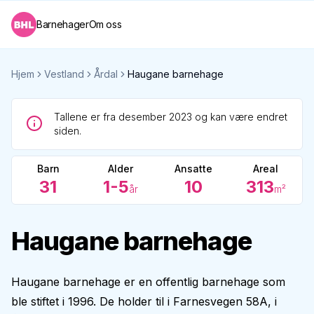
Barnehager
Om oss
Hjem
Vestland
Årdal
Haugane barnehage
Tallene er fra desember 2023 og kan være endret
siden.
Barn
Alder
Ansatte
Areal
31
1-5
10
313
år
m²
Haugane barnehage
Haugane barnehage er en offentlig barnehage som
ble stiftet i 1996. De holder til i Farnesvegen 58A, i