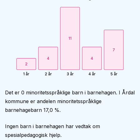
11
7
4
4
2
1 år
2 år
3 år
4 år
5 år
Det er 0 minoritetsspråklige barn i barnehagen. I Årdal
kommune er andelen minoritetsspråklige
barnehagebarn 17,0 %.
Ingen barn i barnehagen har vedtak om
spesialpedagogisk hjelp.