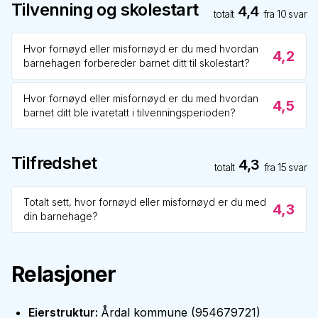
Tilvenning og skolestart
4,4
totalt
fra
10
svar
Hvor fornøyd eller misfornøyd er du med hvordan
4,2
barnehagen forbereder barnet ditt til skolestart?
Hvor fornøyd eller misfornøyd er du med hvordan
4,5
barnet ditt ble ivaretatt i tilvenningsperioden?
Tilfredshet
4,3
totalt
fra
15
svar
Totalt sett, hvor fornøyd eller misfornøyd er du med
4,3
din barnehage?
Relasjoner
Eierstruktur
:
Årdal kommune
(
954679721
)