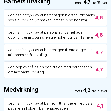
Barnets utvikling
4,7
totalt
fra
15
svar
Jeg har inntrykk av at barnehagen bidrar til mitt barns
4,6
sosiale utvikling (vennskap, empati, vise hensyn)
Jeg har inntrykk av at personalet i barnehagen
4,8
oppmuntrer mitt barns nysgjerrighet og lyst til å lære
Jeg har inntrykk av at barnehagen tilrettelegger for
4,7
mitt barns språkutvikling
Jeg opplever å ha en god dialog med barnehagen
4,7
om mitt barns utvikling
Medvirkning
4,3
totalt
fra
15
svar
Jeg har inntrykk av at barnet mitt får være med på å
4,1
påvirke innholdet i barnehagedagen