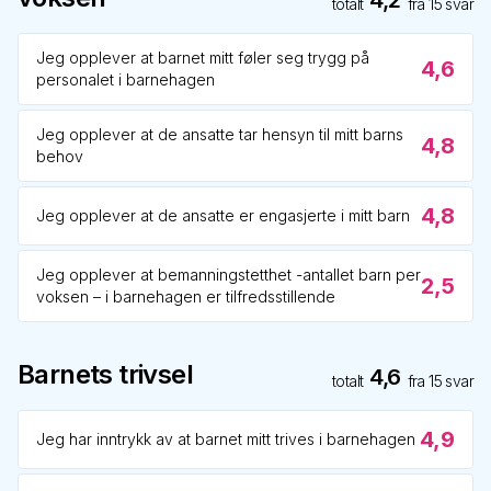
4,2
totalt
fra
15
svar
Jeg opplever at barnet mitt føler seg trygg på
4,6
personalet i barnehagen
Jeg opplever at de ansatte tar hensyn til mitt barns
4,8
behov
4,8
Jeg opplever at de ansatte er engasjerte i mitt barn
Jeg opplever at bemanningstetthet -antallet barn per
2,5
voksen – i barnehagen er tilfredsstillende
Barnets trivsel
4,6
totalt
fra
15
svar
4,9
Jeg har inntrykk av at barnet mitt trives i barnehagen