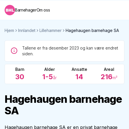
Barnehager
Om oss
Hjem
Innlandet
Lillehammer
Hagehaugen barnehage SA
Tallene er fra desember 2023 og kan være endret
siden.
Barn
Alder
Ansatte
Areal
30
1-5
14
216
år
m²
Hagehaugen barnehage
SA
Hagehaugen barnehage SA er en privat barnehage