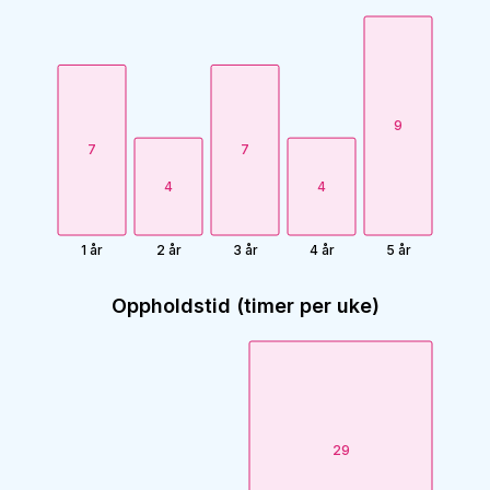
9
7
7
4
4
1 år
2 år
3 år
4 år
5 år
Oppholdstid (timer per uke)
29