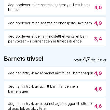
Jeg opplever at de ansatte tar hensyn til mitt barns
4,6
behov
4,9
Jeg opplever at de ansatte er engasjerte i mitt barn
Jeg opplever at bemanningstetthet -antallet barn
3,4
per voksen – i barnehagen er tilfredsstillende
Barnets trivsel
4,7
totalt
fra
17
svar
4,9
Jeg har inntrykk av at barnet mitt trives i barnehagen
Jeg har inntrykk av at mitt barn har venner i
4,6
barnehagen
Jeg har inntrykk av at barnehagen legger til rette for
4,6
allsidig lek og aktiviteter