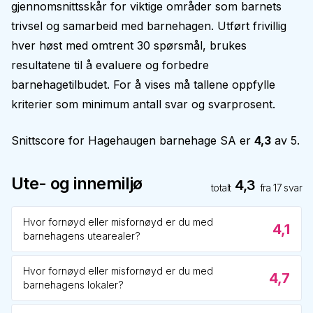
gjennomsnittsskår for viktige områder som barnets
trivsel og samarbeid med barnehagen. Utført frivillig
hver høst med omtrent 30 spørsmål, brukes
resultatene til å evaluere og forbedre
barnehagetilbudet. For å vises må tallene oppfylle
kriterier som minimum antall svar og svarprosent.
Snittscore for
Hagehaugen barnehage SA
er
4,3
av 5.
Ute- og innemiljø
4,3
totalt
fra
17
svar
Hvor fornøyd eller misfornøyd er du med
4,1
barnehagens utearealer?
Hvor fornøyd eller misfornøyd er du med
4,7
barnehagens lokaler?