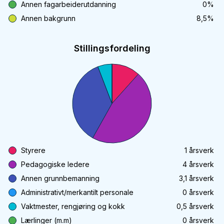
Annen fagarbeiderutdanning
0
%
Annen bakgrunn
8,5
%
Stillingsfordeling
Styrere
1
årsverk
Pedagogiske ledere
4
årsverk
Annen grunnbemanning
3,1
årsverk
Administrativt/merkantilt personale
0
årsverk
Vaktmester, rengjøring og kokk
0,5
årsverk
Lærlinger (m.m)
0
årsverk