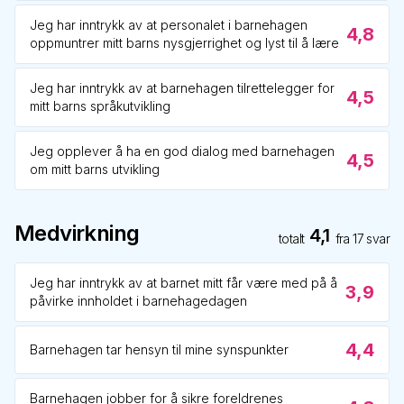
Jeg har inntrykk av at personalet i barnehagen
4,8
oppmuntrer mitt barns nysgjerrighet og lyst til å lære
Jeg har inntrykk av at barnehagen tilrettelegger for
4,5
mitt barns språkutvikling
Jeg opplever å ha en god dialog med barnehagen
4,5
om mitt barns utvikling
Medvirkning
4,1
totalt
fra
17
svar
Jeg har inntrykk av at barnet mitt får være med på å
3,9
påvirke innholdet i barnehagedagen
4,4
Barnehagen tar hensyn til mine synspunkter
Barnehagen jobber for å sikre foreldrenes