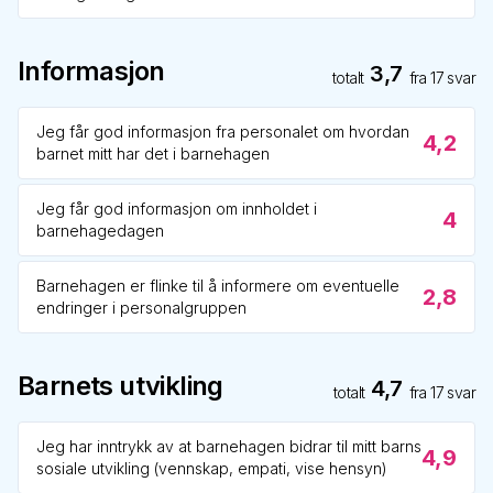
Informasjon
3,7
totalt
fra
17
svar
Jeg får god informasjon fra personalet om hvordan
4,2
barnet mitt har det i barnehagen
Jeg får god informasjon om innholdet i
4
barnehagedagen
Barnehagen er flinke til å informere om eventuelle
2,8
endringer i personalgruppen
Barnets utvikling
4,7
totalt
fra
17
svar
Jeg har inntrykk av at barnehagen bidrar til mitt barns
4,9
sosiale utvikling (vennskap, empati, vise hensyn)