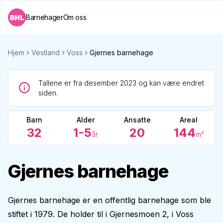
Barnehager
Om oss
Hjem
Vestland
Voss
Gjernes barnehage
Tallene er fra desember 2023 og kan være endret
siden.
Barn
Alder
Ansatte
Areal
32
1-5
20
144
år
m²
Gjernes barnehage
Gjernes barnehage er en offentlig barnehage som ble
stiftet i 1979. De holder til i Gjernesmoen 2, i Voss