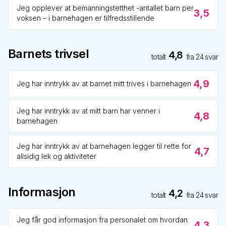
Jeg opplever at bemanningstetthet -antallet barn per
3,5
voksen – i barnehagen er tilfredsstillende
Barnets trivsel
4,8
totalt
fra
24
svar
4,9
Jeg har inntrykk av at barnet mitt trives i barnehagen
Jeg har inntrykk av at mitt barn har venner i
4,8
barnehagen
Jeg har inntrykk av at barnehagen legger til rette for
4,7
allsidig lek og aktiviteter
Informasjon
4,2
totalt
fra
24
svar
Jeg får god informasjon fra personalet om hvordan
4,3