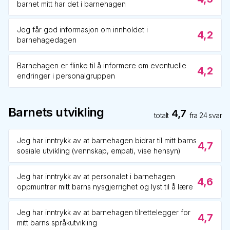
barnet mitt har det i barnehagen
Jeg får god informasjon om innholdet i
4,2
barnehagedagen
Barnehagen er flinke til å informere om eventuelle
4,2
endringer i personalgruppen
Barnets utvikling
4,7
totalt
fra
24
svar
Jeg har inntrykk av at barnehagen bidrar til mitt barns
4,7
sosiale utvikling (vennskap, empati, vise hensyn)
Jeg har inntrykk av at personalet i barnehagen
4,6
oppmuntrer mitt barns nysgjerrighet og lyst til å lære
Jeg har inntrykk av at barnehagen tilrettelegger for
4,7
mitt barns språkutvikling