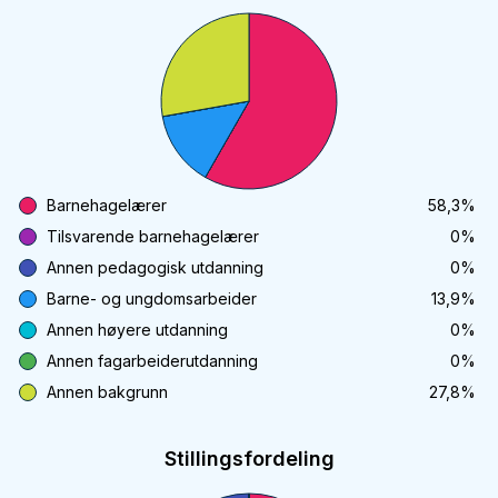
Barnehagelærer
58,3
%
Tilsvarende barnehagelærer
0
%
Annen pedagogisk utdanning
0
%
Barne- og ungdomsarbeider
13,9
%
Annen høyere utdanning
0
%
Annen fagarbeiderutdanning
0
%
Annen bakgrunn
27,8
%
Stillingsfordeling