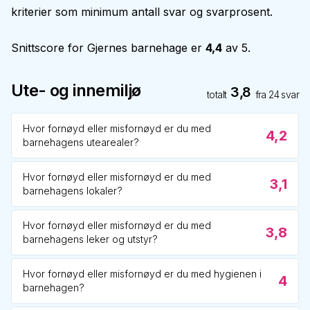
kriterier som minimum antall svar og svarprosent.
Snittscore for
Gjernes barnehage
er
4,4
av 5.
Ute- og innemiljø
3,8
totalt
fra
24
svar
Hvor fornøyd eller misfornøyd er du med
4,2
barnehagens utearealer?
Hvor fornøyd eller misfornøyd er du med
3,1
barnehagens lokaler?
Hvor fornøyd eller misfornøyd er du med
3,8
barnehagens leker og utstyr?
Hvor fornøyd eller misfornøyd er du med hygienen i
4
barnehagen?