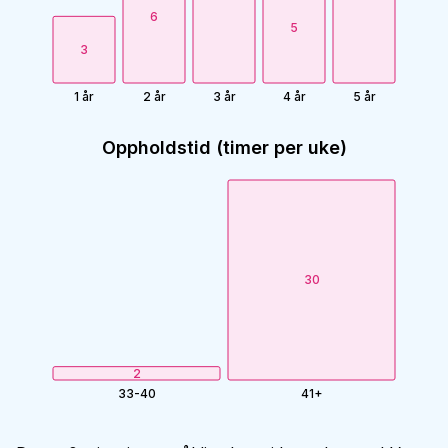
6
5
3
1 år
2 år
3 år
4 år
5 år
Oppholdstid (timer per uke)
30
2
33-40
41+