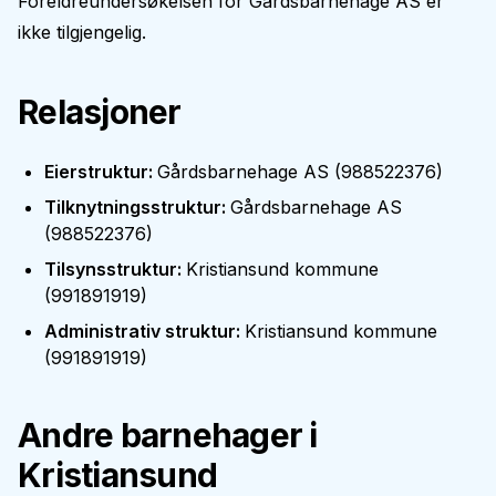
Foreldreundersøkelsen for
Gårdsbarnehage AS
er
ikke tilgjengelig.
Relasjoner
Eierstruktur
:
Gårdsbarnehage AS
(
988522376
)
Tilknytningsstruktur
:
Gårdsbarnehage AS
(
988522376
)
Tilsynsstruktur
:
Kristiansund kommune
(
991891919
)
Administrativ struktur
:
Kristiansund kommune
(
991891919
)
Andre barnehager i
Kristiansund