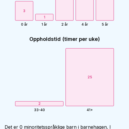
3
1
0 år
1 år
2 år
4 år
5 år
Oppholdstid (timer per uke)
25
2
33-40
41+
Det er 0 minoritetsspråklige barn i barnehagen. I