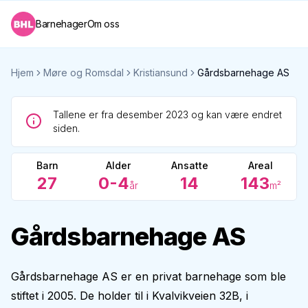
Barnehager
Om oss
Hjem
Møre og Romsdal
Kristiansund
Gårdsbarnehage AS
Tallene er fra desember 2023 og kan være endret
siden.
Barn
Alder
Ansatte
Areal
27
0-4
14
143
år
m²
Gårdsbarnehage AS
Gårdsbarnehage AS er en privat barnehage som ble
stiftet i 2005. De holder til i Kvalvikveien 32B, i