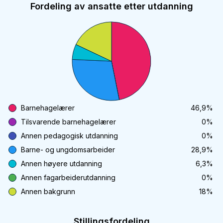
Fordeling av ansatte etter utdanning
Barnehagelærer
46,9
%
Tilsvarende barnehagelærer
0
%
Annen pedagogisk utdanning
0
%
Barne- og ungdomsarbeider
28,9
%
Annen høyere utdanning
6,3
%
Annen fagarbeiderutdanning
0
%
Annen bakgrunn
18
%
Stillingsfordeling