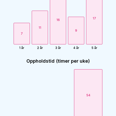
17
16
11
9
7
1 år
2 år
3 år
4 år
5 år
Oppholdstid (timer per uke)
54