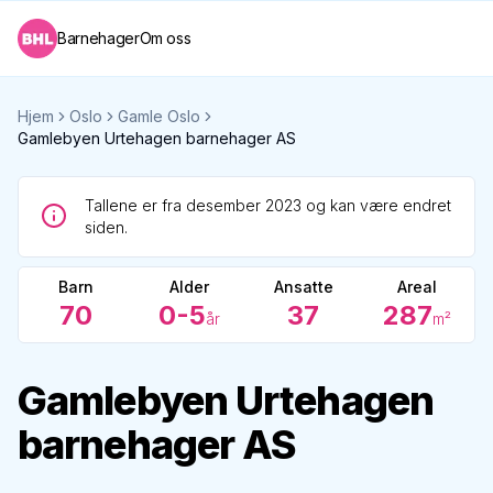
Barnehager
Om oss
Hjem
Oslo
Gamle Oslo
Gamlebyen Urtehagen barnehager AS
Tallene er fra desember 2023 og kan være endret
siden.
Barn
Alder
Ansatte
Areal
70
0-5
37
287
år
m²
Gamlebyen Urtehagen
barnehager AS