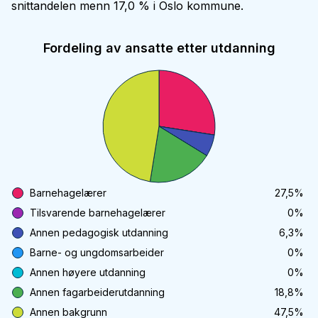
snittandelen menn 17,0 % i Oslo kommune.
Fordeling av ansatte etter utdanning
Barnehagelærer
27,5
%
Tilsvarende barnehagelærer
0
%
Annen pedagogisk utdanning
6,3
%
Barne- og ungdomsarbeider
0
%
Annen høyere utdanning
0
%
Annen fagarbeiderutdanning
18,8
%
Annen bakgrunn
47,5
%