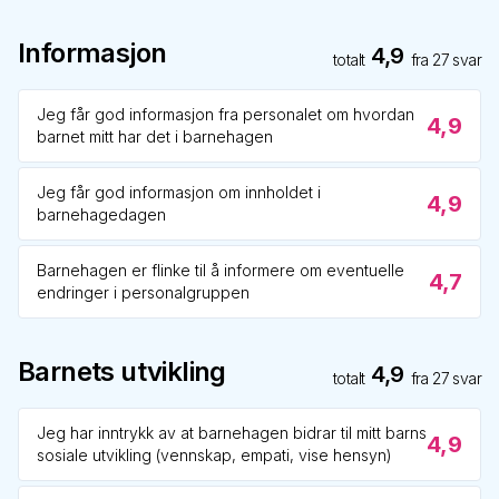
Informasjon
4,9
totalt
fra
27
svar
Jeg får god informasjon fra personalet om hvordan
4,9
barnet mitt har det i barnehagen
Jeg får god informasjon om innholdet i
4,9
barnehagedagen
Barnehagen er flinke til å informere om eventuelle
4,7
endringer i personalgruppen
Barnets utvikling
4,9
totalt
fra
27
svar
Jeg har inntrykk av at barnehagen bidrar til mitt barns
4,9
sosiale utvikling (vennskap, empati, vise hensyn)