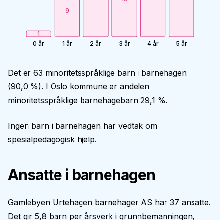
9
1
0 år
1 år
2 år
3 år
4 år
5 år
Det er 63 minoritetsspråklige barn i barnehagen
(90,0 %). I Oslo kommune er andelen
minoritetsspråklige barnehagebarn 29,1 %.
Ingen barn i barnehagen har vedtak om
spesialpedagogisk hjelp.
Ansatte i barnehagen
Gamlebyen Urtehagen barnehager AS har 37 ansatte.
Det gir 5,8 barn per årsverk i grunnbemanningen,