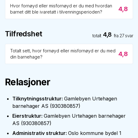
Hvor fornøyd eller misfornøyd er du med hvordan
4,8
barnet ditt ble ivaretatt i tilvenningsperioden?
Tilfredshet
4,8
totalt
fra
27
svar
Totalt sett, hvor fornøyd eller misfornøyd er du med
4,8
din barnehage?
Relasjoner
Tilknytningsstruktur
:
Gamlebyen Urtehagen
barnehager AS
(
930380857
)
Eierstruktur
:
Gamlebyen Urtehagen barnehager
AS
(
930380857
)
Administrativ struktur
:
Oslo kommune bydel 1