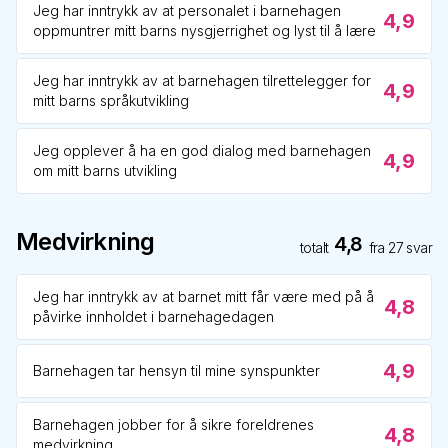
Jeg har inntrykk av at personalet i barnehagen
4,9
oppmuntrer mitt barns nysgjerrighet og lyst til å lære
Jeg har inntrykk av at barnehagen tilrettelegger for
4,9
mitt barns språkutvikling
Jeg opplever å ha en god dialog med barnehagen
4,9
om mitt barns utvikling
Medvirkning
4,8
totalt
fra
27
svar
Jeg har inntrykk av at barnet mitt får være med på å
4,8
påvirke innholdet i barnehagedagen
4,9
Barnehagen tar hensyn til mine synspunkter
Barnehagen jobber for å sikre foreldrenes
4,8
medvirkning