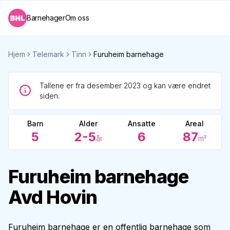
Barnehager
Om oss
Hjem
Telemark
Tinn
Furuheim barnehage
Tallene er fra desember 2023 og kan være endret
siden.
Barn
Alder
Ansatte
Areal
5
2-5
6
87
år
m²
Furuheim barnehage
Avd Hovin
Furuheim barnehage er en offentlig barnehage som