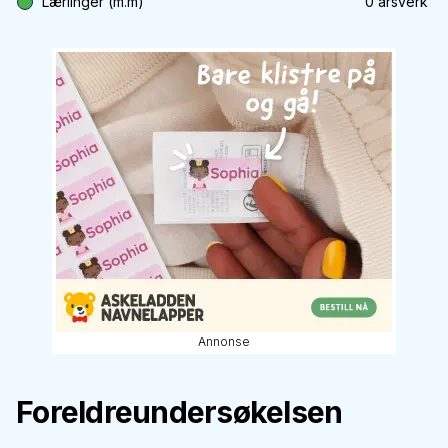
Lærlinger (m.m)
0
årsverk
Annonse
Foreldreundersøkelsen