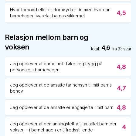
Hvor fornøyd eller misfornøyd er du med hvordan
4,5
barnehagen ivaretar barnas sikkerhet
Relasjon mellom barn og
voksen
4,6
totalt
fra
33
svar
Jeg opplever at barnet mitt føler seg trygg på
4,8
personalet i barnehagen
Jeg opplever at de ansatte tar hensyn til mitt barns
4,7
behov
4,8
Jeg opplever at de ansatte er engasjerte i mitt barn
Jeg opplever at bemanningstetthet -antallet barn per
4
voksen – i barnehagen er tilfredsstillende