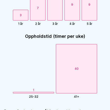
9
9
7
3
1 år
2 år
3 år
4 år
5 år
Oppholdstid (timer per uke)
40
1
25-32
41+