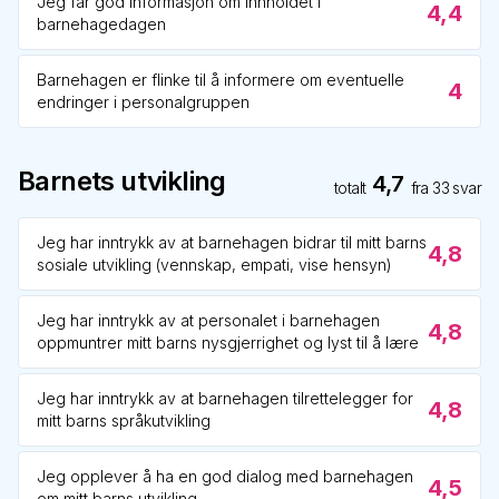
Jeg får god informasjon om innholdet i
4,4
barnehagedagen
Barnehagen er flinke til å informere om eventuelle
4
endringer i personalgruppen
Barnets utvikling
4,7
totalt
fra
33
svar
Jeg har inntrykk av at barnehagen bidrar til mitt barns
4,8
sosiale utvikling (vennskap, empati, vise hensyn)
Jeg har inntrykk av at personalet i barnehagen
4,8
oppmuntrer mitt barns nysgjerrighet og lyst til å lære
Jeg har inntrykk av at barnehagen tilrettelegger for
4,8
mitt barns språkutvikling
Jeg opplever å ha en god dialog med barnehagen
4,5
om mitt barns utvikling