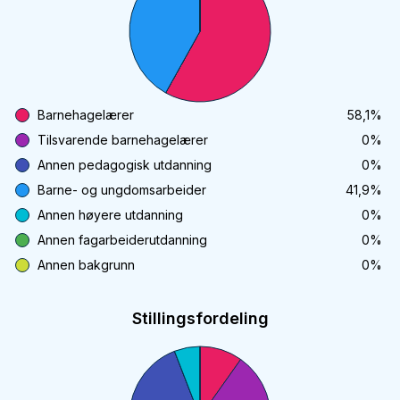
Barnehagelærer
58,1
%
Tilsvarende barnehagelærer
0
%
Annen pedagogisk utdanning
0
%
Barne- og ungdomsarbeider
41,9
%
Annen høyere utdanning
0
%
Annen fagarbeiderutdanning
0
%
Annen bakgrunn
0
%
Stillingsfordeling