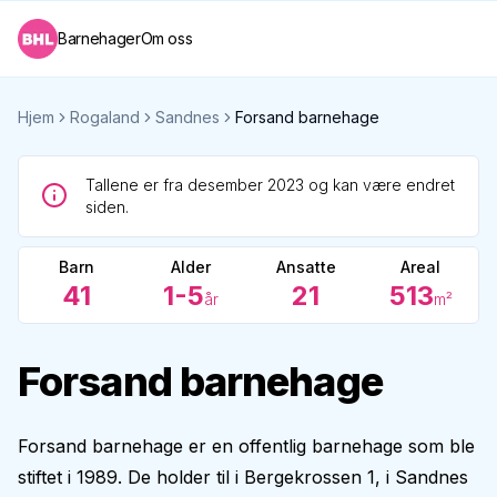
Barnehager
Om oss
Hjem
Rogaland
Sandnes
Forsand barnehage
Tallene er fra desember 2023 og kan være endret
siden.
Barn
Alder
Ansatte
Areal
41
1-5
21
513
år
m²
Forsand barnehage
Forsand barnehage er en offentlig barnehage som ble
stiftet i 1989. De holder til i Bergekrossen 1, i Sandnes