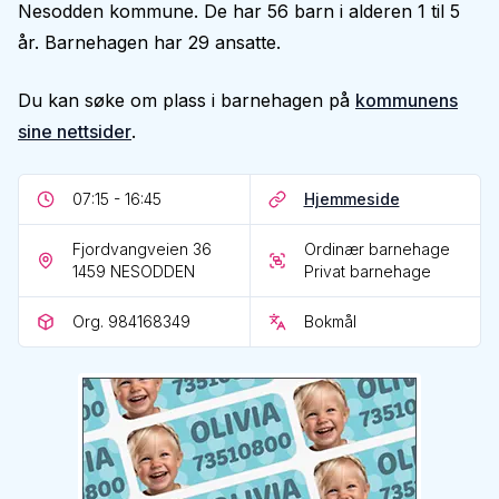
Nesodden kommune. De har 56 barn i alderen 1 til 5
år. Barnehagen har 29 ansatte.
Du kan søke om plass i barnehagen på
kommunens
sine nettsider
.
07:15 - 16:45
Hjemmeside
Fjordvangveien 36
Ordinær barnehage
1459
NESODDEN
Privat barnehage
Org. 984168349
Bokmål