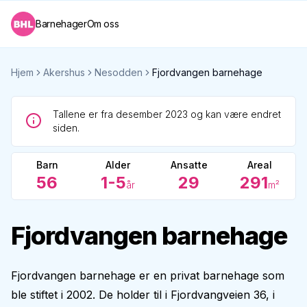
Barnehager
Om oss
Hjem
Akershus
Nesodden
Fjordvangen barnehage
Tallene er fra desember 2023 og kan være endret
siden.
Barn
Alder
Ansatte
Areal
56
1-5
29
291
år
m²
Fjordvangen barnehage
Fjordvangen barnehage er en privat barnehage som
ble stiftet i 2002. De holder til i Fjordvangveien 36, i