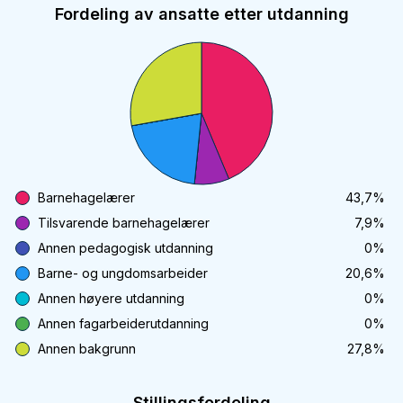
Fordeling av ansatte etter utdanning
Barnehagelærer
43,7
%
Tilsvarende barnehagelærer
7,9
%
Annen pedagogisk utdanning
0
%
Barne- og ungdomsarbeider
20,6
%
Annen høyere utdanning
0
%
Annen fagarbeiderutdanning
0
%
Annen bakgrunn
27,8
%
Stillingsfordeling