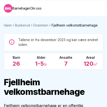
Barnehager
Om oss
Hjem
Buskerud
Drammen
Fjellheim velkomstbarnehage
Tallene er fra desember 2023 og kan være endret
siden.
Barn
Alder
Ansatte
Areal
26
1-5
7
120
år
m²
Fjellheim
velkomstbarnehage
Fjellheim velkomstbarnehage er en offentlig