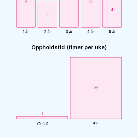
6
6
4
3
1 år
2 år
3 år
4 år
5 år
Oppholdstid (timer per uke)
25
1
25-32
41+