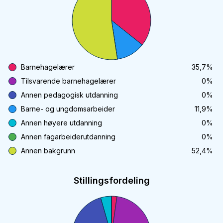
Barnehagelærer
35,7
%
Tilsvarende barnehagelærer
0
%
Annen pedagogisk utdanning
0
%
Barne- og ungdomsarbeider
11,9
%
Annen høyere utdanning
0
%
Annen fagarbeiderutdanning
0
%
Annen bakgrunn
52,4
%
Stillingsfordeling