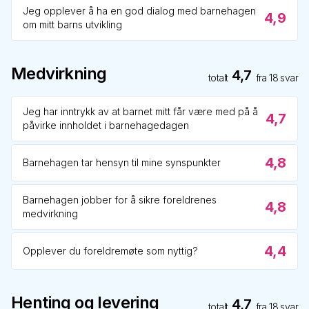
Jeg opplever å ha en god dialog med barnehagen
4,9
om mitt barns utvikling
Medvirkning
4,7
totalt
fra
18
svar
Jeg har inntrykk av at barnet mitt får være med på å
4,7
påvirke innholdet i barnehagedagen
4,8
Barnehagen tar hensyn til mine synspunkter
Barnehagen jobber for å sikre foreldrenes
4,8
medvirkning
4,4
Opplever du foreldremøte som nyttig?
Henting og levering
4,7
totalt
fra
18
svar