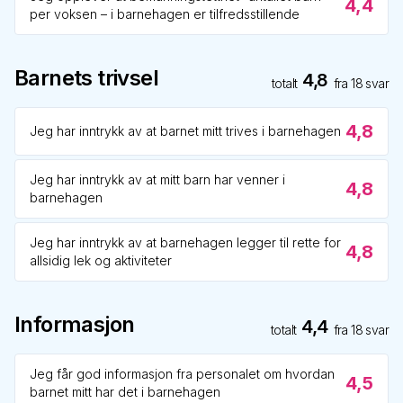
4,4
per voksen – i barnehagen er tilfredsstillende
Barnets trivsel
4,8
totalt
fra
18
svar
4,8
Jeg har inntrykk av at barnet mitt trives i barnehagen
Jeg har inntrykk av at mitt barn har venner i
4,8
barnehagen
Jeg har inntrykk av at barnehagen legger til rette for
4,8
allsidig lek og aktiviteter
Informasjon
4,4
totalt
fra
18
svar
Jeg får god informasjon fra personalet om hvordan
4,5
barnet mitt har det i barnehagen