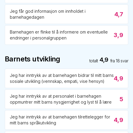
Jeg får god informasjon om innholdet i
4,7
barnehagedagen
Barnehagen er flinke til å informere om eventuelle
3,9
endringer i personalgruppen
Barnets utvikling
4,9
totalt
fra
18
svar
Jeg har inntrykk av at barnehagen bidrar til mitt barns
4,9
sosiale utvikling (vennskap, empati, vise hensyn)
Jeg har inntrykk av at personalet i barnehagen
5
oppmuntrer mitt barns nysgjerrighet og lyst til å lære
Jeg har inntrykk av at barnehagen tilrettelegger for
4,9
mitt barns språkutvikling