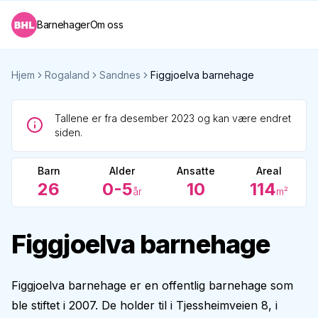
Barnehager
Om oss
Hjem
Rogaland
Sandnes
Figgjoelva barnehage
Tallene er fra desember 2023 og kan være endret
siden.
Barn
Alder
Ansatte
Areal
26
0-5
10
114
år
m²
Figgjoelva barnehage
Figgjoelva barnehage er en offentlig barnehage som
ble stiftet i 2007. De holder til i Tjessheimveien 8, i