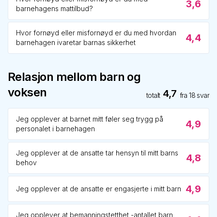
3,6
barnehagens mattilbud?
Hvor fornøyd eller misfornøyd er du med hvordan
4,4
barnehagen ivaretar barnas sikkerhet
Relasjon mellom barn og
voksen
4,7
totalt
fra
18
svar
Jeg opplever at barnet mitt føler seg trygg på
4,9
personalet i barnehagen
Jeg opplever at de ansatte tar hensyn til mitt barns
4,8
behov
4,9
Jeg opplever at de ansatte er engasjerte i mitt barn
Jeg opplever at bemanningstetthet -antallet barn