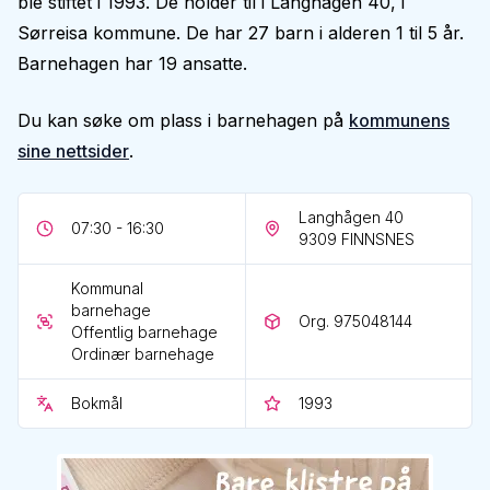
ble stiftet i 1993. De holder til i Langhågen 40, i
Sørreisa kommune. De har 27 barn i alderen 1 til 5 år.
Barnehagen har 19 ansatte.
Du kan søke om plass i barnehagen på
kommunens
sine nettsider
.
Langhågen 40
07:30 - 16:30
9309
FINNSNES
Kommunal
barnehage
Org. 975048144
Offentlig barnehage
Ordinær barnehage
Bokmål
1993