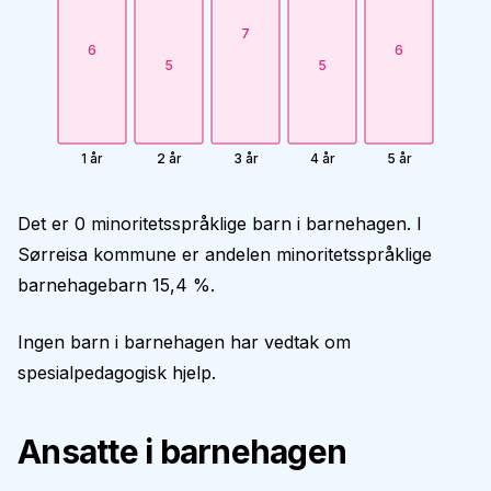
7
6
6
5
5
1 år
2 år
3 år
4 år
5 år
Det er 0 minoritetsspråklige barn i barnehagen. I
Sørreisa kommune er andelen minoritetsspråklige
barnehagebarn 15,4 %.
Ingen barn i barnehagen har vedtak om
spesialpedagogisk hjelp.
Ansatte i barnehagen