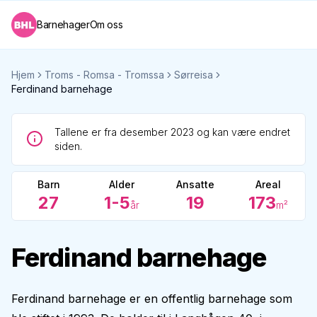
Barnehager
Om oss
Hjem
Troms - Romsa - Tromssa
Sørreisa
Ferdinand barnehage
Tallene er fra desember 2023 og kan være endret
siden.
Barn
Alder
Ansatte
Areal
27
1-5
19
173
år
m²
Ferdinand barnehage
Ferdinand barnehage er en offentlig barnehage som