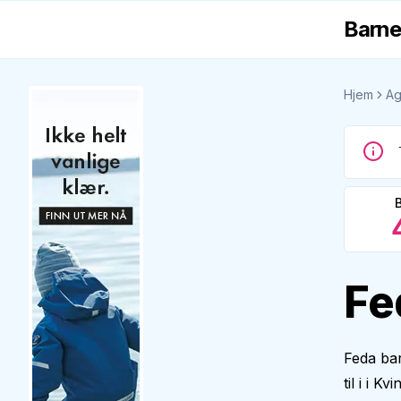
Barne
Hjem
Ag
Fe
Feda bar
til i i 