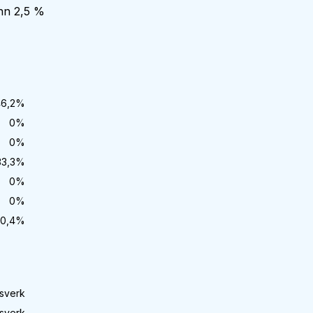
enn 2,5 %
6,2
%
0
%
0
%
33,3
%
0
%
0
%
0,4
%
sverk
sverk