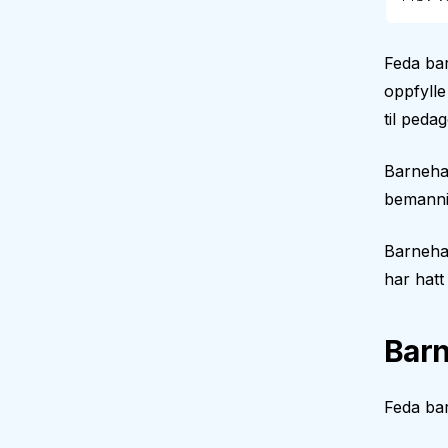
Feda bar
oppfyll
til peda
Barneha
bemann
Barneha
har hatt
Barn
Feda bar