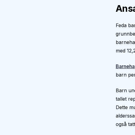
Ansa
Feda bar
grunnbe
barnehag
med 12,2
Barneha
barn per
Barn und
tallet r
Dette mu
alderssa
også tatt