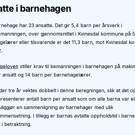
tte i barnehagen
nehage har 23 ansatte. Det gir 5,4 barn per årsverk i
manningen, over gjennomsnittet i Kvinesdal kommune på 5
elærer eller tilsvarende er det 11,3 barn, mot Kvinesdal 
.
geloven
stiller krav til bemanningen i barnehagen på makim
 ansatt og 14 barn per barnehagelærer.
er tre år vektes dobbelt i denne beregningen, slik at det op
epresenterer antall barn per ansatt som om alle barna var el
liggjør en sammenligning av barnehager med ulik
mmensetning. I tillegg er barnas avtalte oppholdstid i bar
 i betraktning.