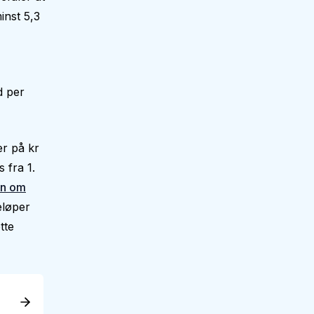
inst 5,3
d per
er på kr
 fra 1.
en om
eløper
tte