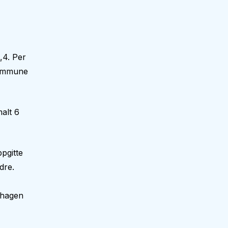
,4. Per
kommune
alt 6
pgitte
dre.
nehagen