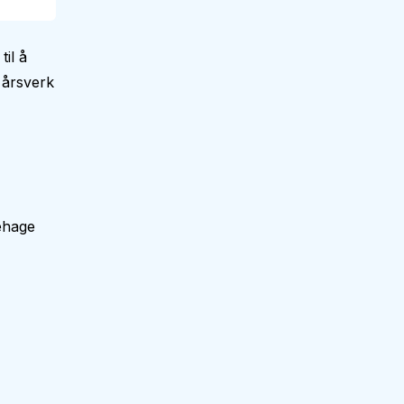
til å
 årsverk
ehage