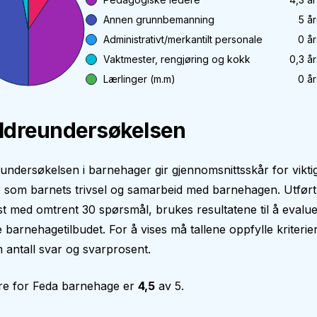
Annen grunnbemanning
5
år
Administrativt/merkantilt personale
0
år
Vaktmester, rengjøring og kokk
0,3
år
Lærlinger (m.m)
0
år
ldreundersøkelsen
undersøkelsen i barnehager gir gjennomsnittsskår for vikti
som barnets trivsel og samarbeid med barnehagen. Utført fr
t med omtrent 30 spørsmål, brukes resultatene til å evalu
 barnehagetilbudet. For å vises må tallene oppfylle kriteri
antall svar og svarprosent.
re for
Feda barnehage
er
4,5
av 5.