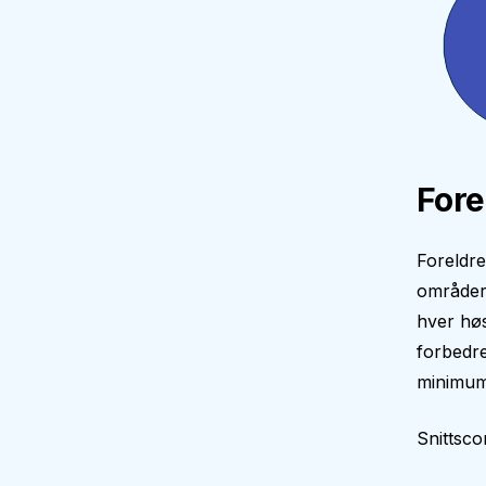
Fore
Foreldre
områder 
hver høs
forbedre
minimum 
Snittsco