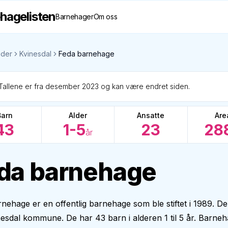
hagelisten
Barnehager
Om oss
der
Kvinesdal
Feda barnehage
Tallene er fra desember 2023 og kan være endret siden.
Barn
Alder
Ansatte
Are
43
1-5
23
28
år
da barnehage
nehage er en offentlig barnehage som ble stiftet i 1989. De
Kvinesdal kommune. De har 43 barn i alderen 1 til 5 år. Barne