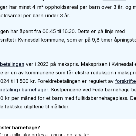
er har minst 4 m² oppholdsareal per barn over 3 år, og m
ldsareal per barn under 3 år.
en har åpent fra 06:45 til 16:30. Dette er på linje med
nittet i Kvinesdal kommune, som er på 9,8 timer åpningsti
betalingen
var i 2023 på makspris. Maksprisen i Kvinesdal 
e er en av kommunene som får ekstra reduksjon i makspris
024 til 1 500 kr. Foreldrebetalingen er regulert av
forskrift
betaling i barnehager
. Kostpengene ved Feda barnehage b
170 kr per måned for et barn med fulltidsbarnehageplass. De
 faktiske utgiftene til måltider.
oster barnehage?
r priskalkulator og les alt om pris og rabatter