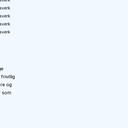
sverk
sverk
sverk
sverk
ge
ivillig
ere og
er som