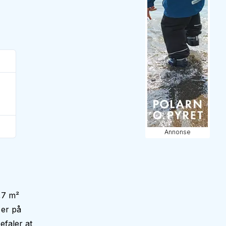
Annonse
,7 m²
 er på
faler at