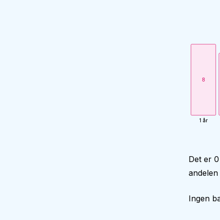
8
1 år
Det er 0
andelen 
Ingen ba