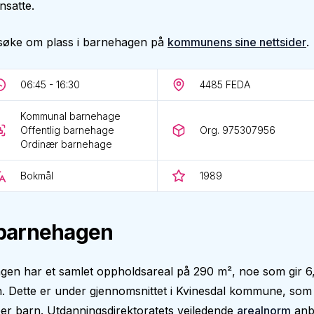
nsatte.
søke om plass i barnehagen på
kommunens sine nettsider
.
06:45 - 16:30
4485
FEDA
Kommunal barnehage
Offentlig barnehage
Org. 975307956
Ordinær barnehage
Bokmål
1989
barnehagen
gen har et samlet oppholdsareal på 290 m², noe som gir 6
. Dette er under gjennomsnittet i Kvinesdal kommune, som
er barn. Utdanningsdirektoratets veiledende
arealnorm
anbe