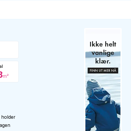
al
8
m²
 holder
hagen