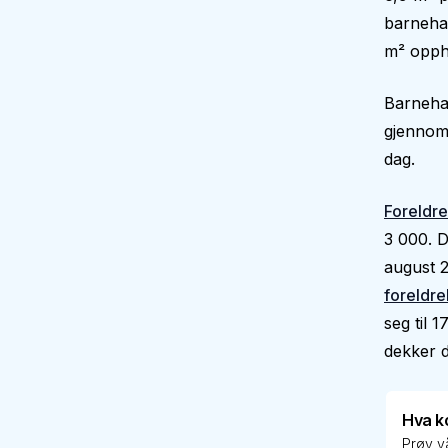
barnehag
m² oppho
Barnehag
gjennoms
dag.
Foreldre
3 000. D
august 2
foreldre
seg til 
dekker de
Hva k
Prøv vå