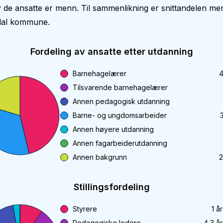
 de ansatte er menn. Til sammenlikning er snittandelen m
sdal kommune.
Fordeling av ansatte etter utdanning
Barnehagelærer
4
Tilsvarende barnehagelærer
Annen pedagogisk utdanning
Barne- og ungdomsarbeider
Annen høyere utdanning
Annen fagarbeiderutdanning
Annen bakgrunn
2
Stillingsfordeling
Styrere
1
år
Pedagogiske ledere
4,3
år