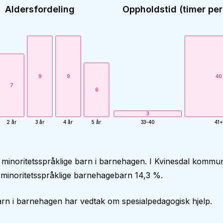
Aldersfordeling
Oppholdstid (timer per
9
9
40
7
6
3
2 år
3 år
4 år
5 år
33-40
41+
 minoritetsspråklige barn i barnehagen. I Kvinesdal kommu
minoritetsspråklige barnehagebarn 14,3 %.
rn i barnehagen har vedtak om spesialpedagogisk hjelp.