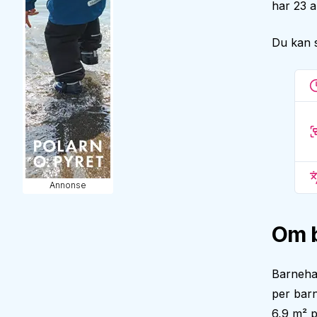
har 23 a
Du kan 
Annonse
Om 
Barneha
per barn
6,9 m² p