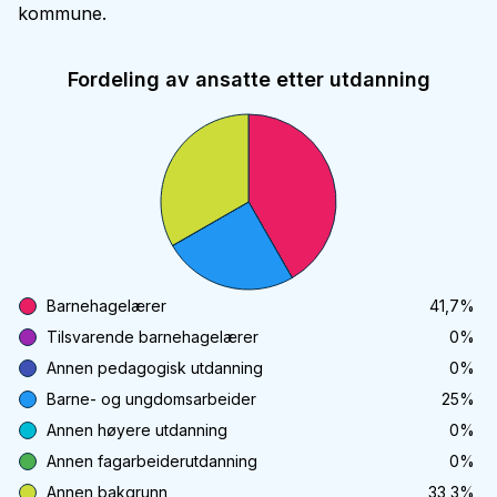
kommune.
Fordeling av ansatte etter utdanning
Barnehagelærer
41,7
%
Tilsvarende barnehagelærer
0
%
Annen pedagogisk utdanning
0
%
Barne- og ungdomsarbeider
25
%
Annen høyere utdanning
0
%
Annen fagarbeiderutdanning
0
%
Annen bakgrunn
33,3
%