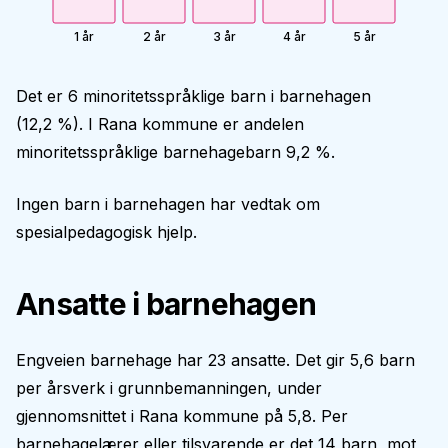
1 år
2 år
3 år
4 år
5 år
Det er 6 minoritetsspråklige barn i barnehagen
(12,2 %). I Rana kommune er andelen
minoritetsspråklige barnehagebarn 9,2 %.
Ingen barn i barnehagen har vedtak om
spesialpedagogisk hjelp.
Ansatte i barnehagen
Engveien barnehage har 23 ansatte. Det gir 5,6 barn
per årsverk i grunnbemanningen, under
gjennomsnittet i Rana kommune på 5,8. Per
barnehagelærer eller tilsvarende er det 14 barn, mot