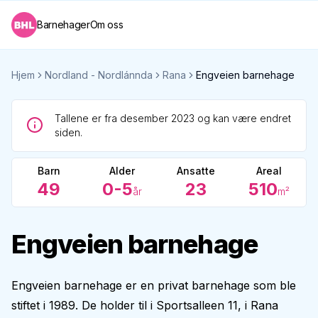
Barnehager
Om oss
Hjem
Nordland - Nordlánnda
Rana
Engveien barnehage
Tallene er fra desember 2023 og kan være endret
siden.
Barn
Alder
Ansatte
Areal
49
0-5
23
510
år
m²
Engveien barnehage
Engveien barnehage er en privat barnehage som ble
stiftet i 1989. De holder til i Sportsalleen 11, i Rana