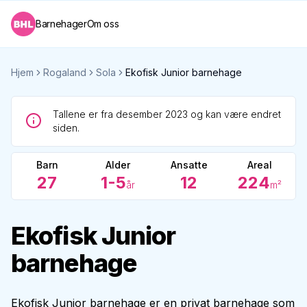
Barnehager
Om oss
Hjem
Rogaland
Sola
Ekofisk Junior barnehage
Tallene er fra desember 2023 og kan være endret
siden.
Barn
Alder
Ansatte
Areal
27
1-5
12
224
år
m²
Ekofisk Junior
barnehage
Ekofisk Junior barnehage er en privat barnehage som