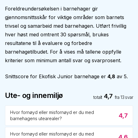
Foreldreundersøkelsen i barnehager gir
gjennomsnittsskår for viktige områder som barnets
trivsel og samarbeid med barnehagen. Utført frivillig
hver høst med omtrent 30 spørsmål, brukes
resultatene til å evaluere og forbedre
barnehagetilbudet. For å vises må tallene oppfylle
kriterier som minimum antall svar og svarprosent.
Snittscore for
Ekofisk Junior barnehage
er
4,8
av 5.
Ute- og innemiljø
4,7
totalt
fra
13
svar
Hvor fornøyd eller misfornøyd er du med
4,7
barnehagens utearealer?
Hvor fornøyd eller misfornøyd er du med
4,6