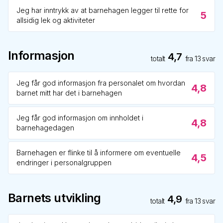
Jeg har inntrykk av at barnehagen legger til rette for
5
allsidig lek og aktiviteter
Informasjon
4,7
totalt
fra
13
svar
Jeg får god informasjon fra personalet om hvordan
4,8
barnet mitt har det i barnehagen
Jeg får god informasjon om innholdet i
4,8
barnehagedagen
Barnehagen er flinke til å informere om eventuelle
4,5
endringer i personalgruppen
Barnets utvikling
4,9
totalt
fra
13
svar