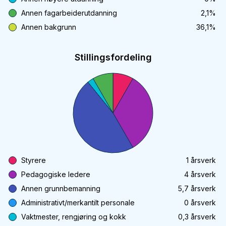
Annen fagarbeiderutdanning
2,1
%
Annen bakgrunn
36,1
%
Stillingsfordeling
Styrere
1
årsverk
Pedagogiske ledere
4
årsverk
Annen grunnbemanning
5,7
årsverk
Administrativt/merkantilt personale
0
årsverk
Vaktmester, rengjøring og kokk
0,3
årsverk