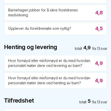
Barnehagen jobber for å sikre foreldrenes
4,8
medvirkning
4,5
Opplever du foreldremøte som nyttig?
Henting og levering
4,9
totalt
fra
13
svar
Hvor fornøyd eller misfornøyd er du med hvordan
4,9
personalet møter dere ved levering av barn?
Hvor fornøyd eller misfornøyd er du med hvordan
4,9
personalet møter dere ved henting av barn?
Tilfredshet
5
totalt
fra
13
svar