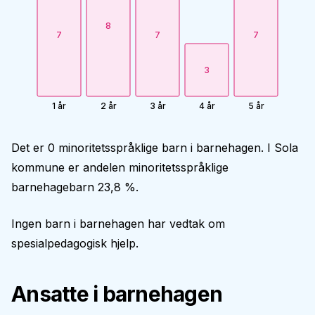
8
7
7
7
3
1 år
2 år
3 år
4 år
5 år
Det er 0 minoritetsspråklige barn i barnehagen. I Sola
kommune er andelen minoritetsspråklige
barnehagebarn 23,8 %.
Ingen barn i barnehagen har vedtak om
spesialpedagogisk hjelp.
Ansatte i barnehagen