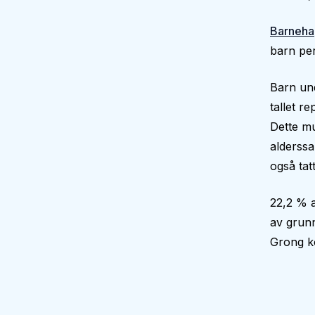
Barneha
barn per
Barn und
tallet r
Dette mu
alderssa
også tatt
22,2 % a
av grun
Grong 