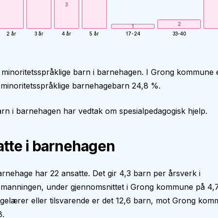
3
2
1
2 år
3 år
4 år
5 år
17-24
33-40
 minoritetsspråklige barn i barnehagen. I Grong kommune 
 minoritetsspråklige barnehagebarn 24,8 %.
rn i barnehagen har vedtak om spesialpedagogisk hjelp.
tte i barnehagen
rnehage har 22 ansatte. Det gir 4,3 barn per årsverk i
manningen, under gjennomsnittet i Grong kommune på 4,7
gelærer eller tilsvarende er det 12,6 barn, mot Grong ko
8.