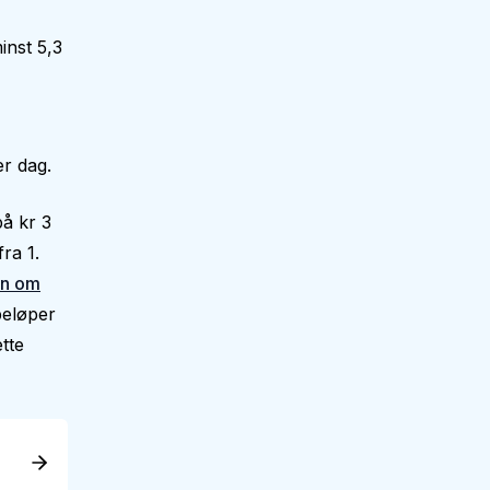
inst 5,3
r dag.
på kr 3
ra 1.
en om
beløper
tte