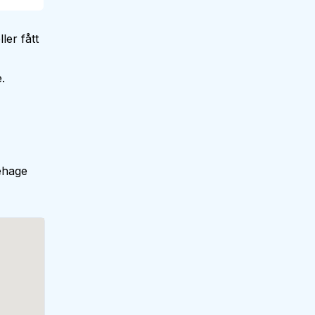
ler fått
.
ehage