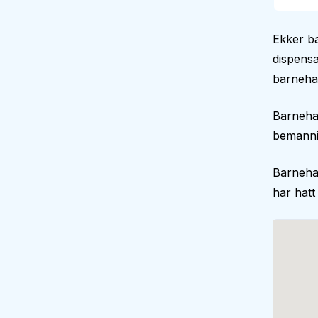
Ekker b
dispensa
barnehag
Barneha
bemann
Barneha
har hatt