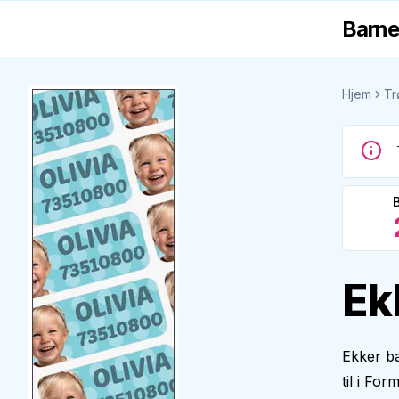
Barne
Hjem
Tr
Ek
Ekker ba
til i Fo