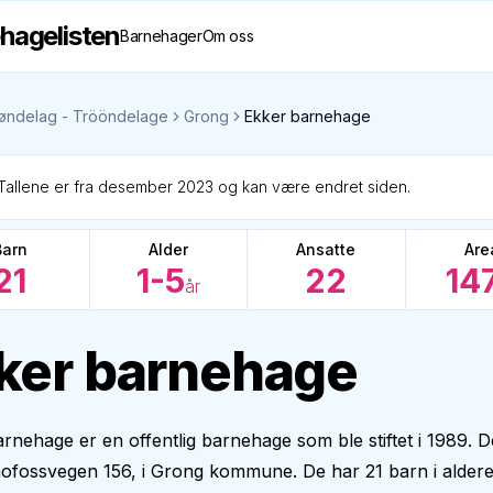
hagelisten
Barnehager
Om oss
øndelag - Trööndelage
Grong
Ekker barnehage
Tallene er fra desember 2023 og kan være endret siden.
Barn
Alder
Ansatte
Are
21
1-5
22
14
år
ker barnehage
rnehage er en offentlig barnehage som ble stiftet i 1989. D
rmofossvegen 156, i Grong kommune. De har 21 barn i alderen