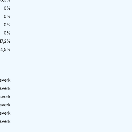
0
%
0
%
0
%
0
%
17,2
%
34,5
%
sverk
sverk
sverk
sverk
sverk
sverk