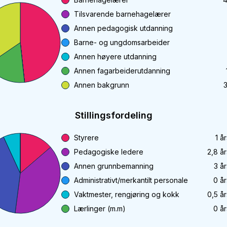
Tilsvarende barnehagelærer
Annen pedagogisk utdanning
Barne- og ungdomsarbeider
Annen høyere utdanning
Annen fagarbeiderutdanning
Annen bakgrunn
Stillingsfordeling
Styrere
1
år
Pedagogiske ledere
2,8
år
Annen grunnbemanning
3
år
Administrativt/merkantilt personale
0
år
Vaktmester, rengjøring og kokk
0,5
år
Lærlinger (m.m)
0
år