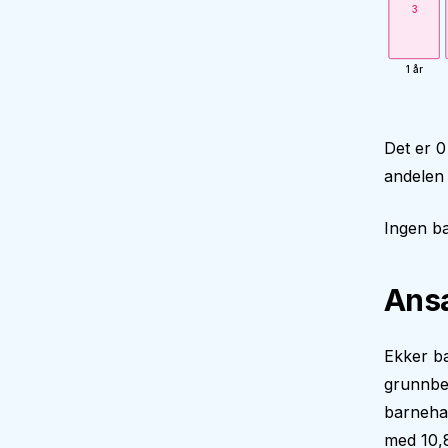
3
1 år
Det er 0
andelen
Ingen ba
Ansa
Ekker ba
grunnbe
barneha
med 10,