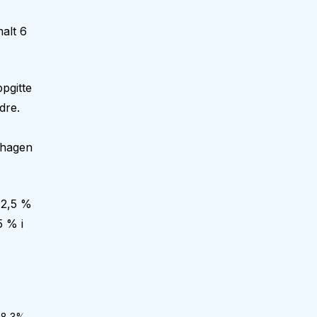
alt 6
pgitte
dre.
nehagen
12,5 %
5 % i
8,3
%