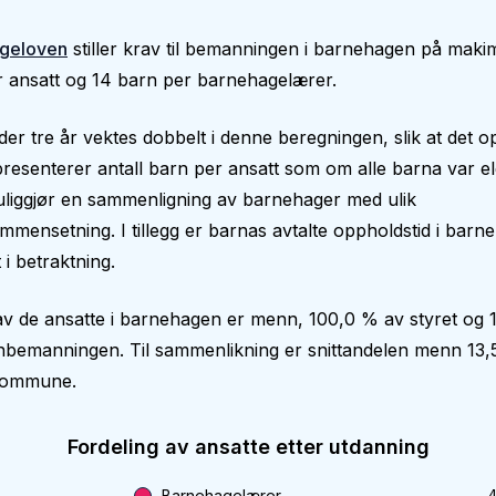
geloven
stiller krav til bemanningen i barnehagen på makim
 ansatt og 14 barn per barnehagelærer.
er tre år vektes dobbelt i denne beregningen, slik at det op
epresenterer antall barn per ansatt som om alle barna var el
liggjør en sammenligning av barnehager med ulik
mmensetning. I tillegg er barnas avtalte oppholdstid i bar
 i betraktning.
v de ansatte i barnehagen er menn, 100,0 % av styret og 
nbemanningen. Til sammenlikning er snittandelen menn 13,
kommune.
Fordeling av ansatte etter utdanning
Barnehagelærer
4