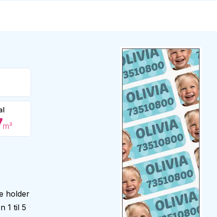
al
7
m²
e holder
 1 til 5