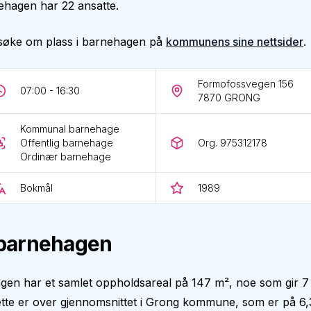
ehagen har 22 ansatte.
søke om plass i barnehagen på
kommunens sine nettsider
.
Formofossvegen 156
07:00 - 16:30
7870
GRONG
Kommunal barnehage
Offentlig barnehage
Org. 975312178
Ordinær barnehage
Bokmål
1989
barnehagen
gen har et samlet oppholdsareal på 147 m², noe som gir 7
tte er over gjennomsnittet i Grong kommune, som er på 6,