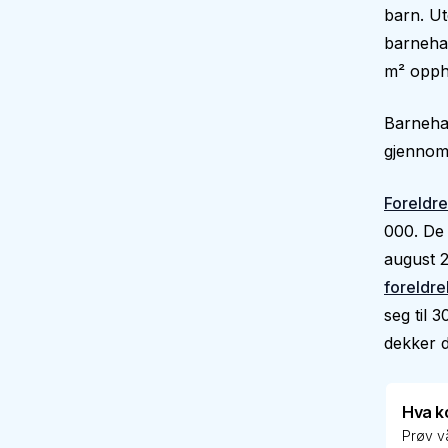
barn. Ut
barnehag
m² oppho
Barnehag
gjennoms
Foreldre
000. De 
august 2
foreldre
seg til 
dekker de
Hva k
Prøv vå