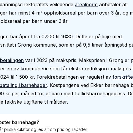
danningsdirektoratets veiledende
arealnorm
anbefaler at
er har minst 4 m² oppholdsareal per barn over 3 år, og m
ldsareal per barn under 3 år.
en har åpent fra 07:00 til 16:30. Dette er på linje med
nittet i Grong kommune, som er på 9,5 timer åpningstid pe
betalingen
var i 2023 på makspris. Maksprisen i Grong er 
er en av kommunene som får ekstra reduksjon i makspris f
024 til 1 500 kr. Foreldrebetalingen er regulert av
forskrift
betaling i barnehager
. Kostpengene ved Ekker barnehage 
300 kr per måned for et barn med fulltidsbarnehageplass. De
 faktiske utgiftene til måltider.
oster barnehage?
r priskalkulator og les alt om pris og rabatter